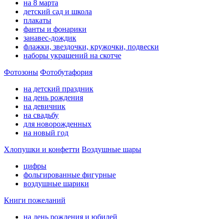
на 8 марта
детский сад и школа
плакаты
фанты и фонарики
занавес-дождик
флажки, звездочки, кружочки, подвески
наборы украшений на скотче
Фотозоны
Фотобутафория
на детский праздник
на день рождения
на девичник
на свадьбу
для новорожденных
на новый год
Хлопушки и конфетти
Воздушные шары
цифры
фольгированные фигурные
воздушные шарики
Книги пожеланий
на день рождения и юбилей