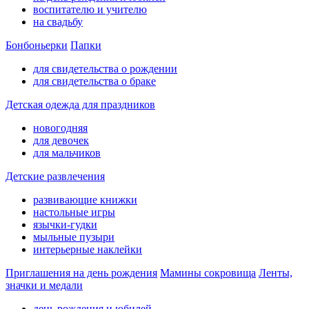
воспитателю и учителю
на свадьбу
Бонбоньерки
Папки
для свидетельства о рождении
для свидетельства о браке
Детская одежда для праздников
новогодняя
для девочек
для мальчиков
Детские развлечения
развивающие книжки
настольные игры
язычки-гудки
мыльные пузыри
интерьерные наклейки
Приглашения на день рождения
Мамины сокровища
Ленты,
значки и медали
день рождения и юбилей