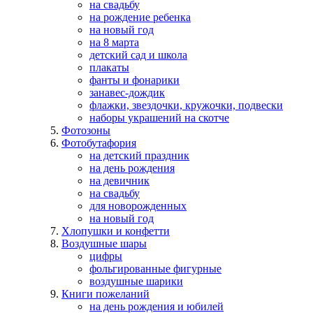
на свадьбу
на рождение ребенка
на новый год
на 8 марта
детский сад и школа
плакаты
фанты и фонарики
занавес-дождик
флажки, звездочки, кружочки, подвески
наборы украшений на скотче
Фотозоны
Фотобутафория
на детский праздник
на день рождения
на девичник
на свадьбу
для новорожденных
на новый год
Хлопушки и конфетти
Воздушные шары
цифры
фольгированные фигурные
воздушные шарики
Книги пожеланий
на день рождения и юбилей