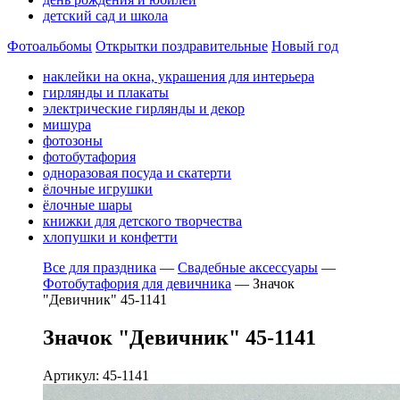
детский сад и школа
Фотоальбомы
Открытки поздравительные
Новый год
наклейки на окна, украшения для интерьера
гирлянды и плакаты
электрические гирлянды и декор
мишура
фотозоны
фотобутафория
одноразовая посуда и скатерти
ёлочные игрушки
ёлочные шары
книжки для детского творчества
хлопушки и конфетти
Все для праздника
—
Свадебные аксессуары
—
Фотобутафория для девичника
—
Значок
"Девичник" 45-1141
Значок "Девичник" 45-1141
Артикул: 45-1141