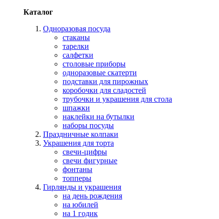
Каталог
Одноразовая посуда
стаканы
тарелки
салфетки
столовые приборы
одноразовые скатерти
подставки для пирожных
коробочки для сладостей
трубочки и украшения для стола
шпажки
наклейки на бутылки
наборы посуды
Праздничные колпаки
Украшения для торта
свечи-цифры
свечи фигурные
фонтаны
топперы
Гирлянды и украшения
на день рождения
на юбилей
на 1 годик