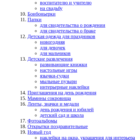
воспитателю и учителю
на свадьбу
Бонбоньерки
Папки
для свидетельства о рождении
для свидетельства о браке
Детская одежда для праздников
новогодняя
для девочек
для мальчиков
Детские развлечения
развивающие книжки
настольные игры
язычки-гудки
мыльные пузыри
интерьерные наклейки
Приглашения на день рождения
Мамины сокровища
Ленты, значки и медали
день рождения и юбилей
детский сад и школа
Фотоальбомы
Открытки поздравительные
Новый год
наклейки на окна, украшения для интерьера