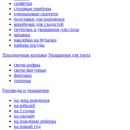
салфетки
столовые приборы
одноразовые скатерти
подставки для пирожных
коробочки для сладостей
трубочки и украшения для стола
шпажки
наклейки на бутылки
наборы посуды
Праздничные колпаки
Украшения для торта
свечи-цифры
свечи фигурные
фонтаны
топперы
Гирлянды и украшения
на день рождения
на юбилей
на 1 годик
на свадьбу
на рождение ребенка
на новый год