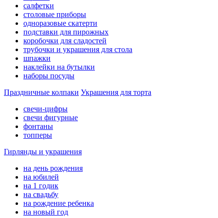
салфетки
столовые приборы
одноразовые скатерти
подставки для пирожных
коробочки для сладостей
трубочки и украшения для стола
шпажки
наклейки на бутылки
наборы посуды
Праздничные колпаки
Украшения для торта
свечи-цифры
свечи фигурные
фонтаны
топперы
Гирлянды и украшения
на день рождения
на юбилей
на 1 годик
на свадьбу
на рождение ребенка
на новый год