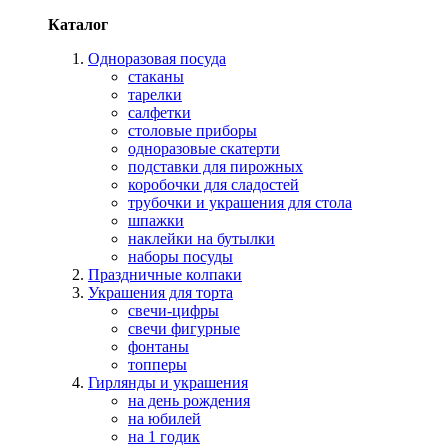
Каталог
Одноразовая посуда
стаканы
тарелки
салфетки
столовые приборы
одноразовые скатерти
подставки для пирожных
коробочки для сладостей
трубочки и украшения для стола
шпажки
наклейки на бутылки
наборы посуды
Праздничные колпаки
Украшения для торта
свечи-цифры
свечи фигурные
фонтаны
топперы
Гирлянды и украшения
на день рождения
на юбилей
на 1 годик