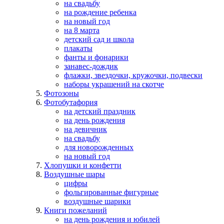
на свадьбу
на рождение ребенка
на новый год
на 8 марта
детский сад и школа
плакаты
фанты и фонарики
занавес-дождик
флажки, звездочки, кружочки, подвески
наборы украшений на скотче
Фотозоны
Фотобутафория
на детский праздник
на день рождения
на девичник
на свадьбу
для новорожденных
на новый год
Хлопушки и конфетти
Воздушные шары
цифры
фольгированные фигурные
воздушные шарики
Книги пожеланий
на день рождения и юбилей