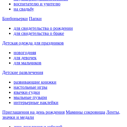
воспитателю и учителю
на свадьбу
Бонбоньерки
Папки
для свидетельства о рождении
для свидетельства о браке
Детская одежда для праздников
новогодняя
для девочек
для мальчиков
Детские развлечения
развивающие книжки
настольные игры
язычки-гудки
мыльные пузыри
интерьерные наклейки
Приглашения на день рождения
Мамины сокровища
Ленты,
значки и медали
день рождения и юбилей