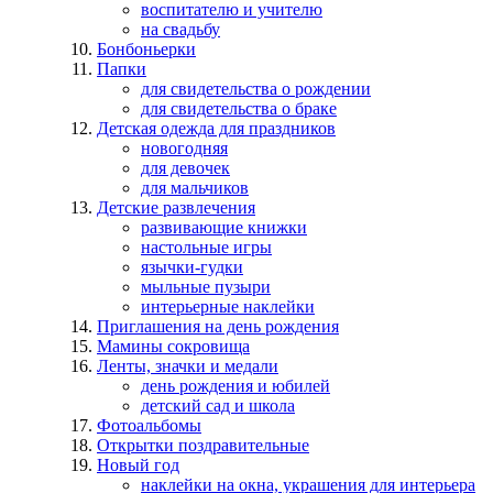
воспитателю и учителю
на свадьбу
Бонбоньерки
Папки
для свидетельства о рождении
для свидетельства о браке
Детская одежда для праздников
новогодняя
для девочек
для мальчиков
Детские развлечения
развивающие книжки
настольные игры
язычки-гудки
мыльные пузыри
интерьерные наклейки
Приглашения на день рождения
Мамины сокровища
Ленты, значки и медали
день рождения и юбилей
детский сад и школа
Фотоальбомы
Открытки поздравительные
Новый год
наклейки на окна, украшения для интерьера