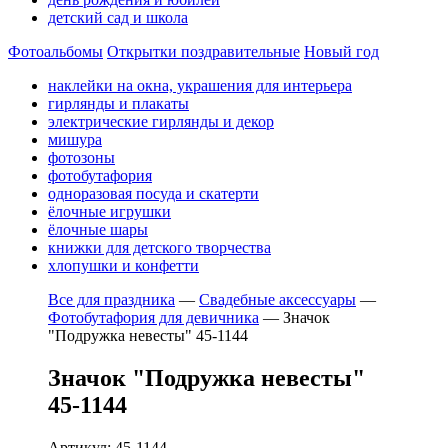
детский сад и школа
Фотоальбомы
Открытки поздравительные
Новый год
наклейки на окна, украшения для интерьера
гирлянды и плакаты
электрические гирлянды и декор
мишура
фотозоны
фотобутафория
одноразовая посуда и скатерти
ёлочные игрушки
ёлочные шары
книжки для детского творчества
хлопушки и конфетти
Все для праздника
—
Свадебные аксессуары
—
Фотобутафория для девичника
—
Значок
"Подружка невесты" 45-1144
Значок "Подружка невесты"
45-1144
Артикул: 45-1144