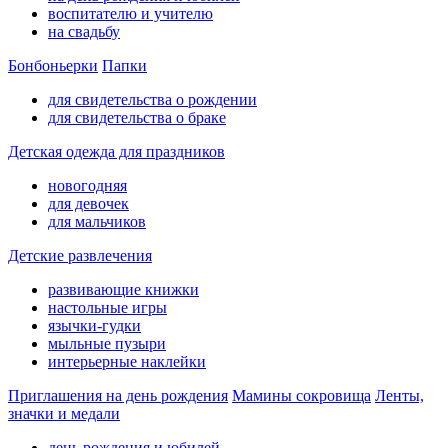
воспитателю и учителю
на свадьбу
Бонбоньерки
Папки
для свидетельства о рождении
для свидетельства о браке
Детская одежда для праздников
новогодняя
для девочек
для мальчиков
Детские развлечения
развивающие книжки
настольные игры
язычки-гудки
мыльные пузыри
интерьерные наклейки
Приглашения на день рождения
Мамины сокровища
Ленты,
значки и медали
день рождения и юбилей