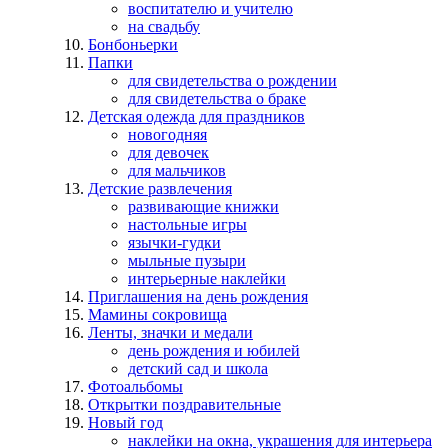
воспитателю и учителю
на свадьбу
Бонбоньерки
Папки
для свидетельства о рождении
для свидетельства о браке
Детская одежда для праздников
новогодняя
для девочек
для мальчиков
Детские развлечения
развивающие книжки
настольные игры
язычки-гудки
мыльные пузыри
интерьерные наклейки
Приглашения на день рождения
Мамины сокровища
Ленты, значки и медали
день рождения и юбилей
детский сад и школа
Фотоальбомы
Открытки поздравительные
Новый год
наклейки на окна, украшения для интерьера