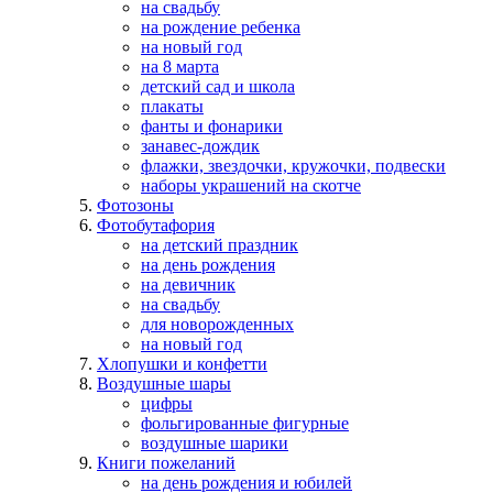
на свадьбу
на рождение ребенка
на новый год
на 8 марта
детский сад и школа
плакаты
фанты и фонарики
занавес-дождик
флажки, звездочки, кружочки, подвески
наборы украшений на скотче
Фотозоны
Фотобутафория
на детский праздник
на день рождения
на девичник
на свадьбу
для новорожденных
на новый год
Хлопушки и конфетти
Воздушные шары
цифры
фольгированные фигурные
воздушные шарики
Книги пожеланий
на день рождения и юбилей