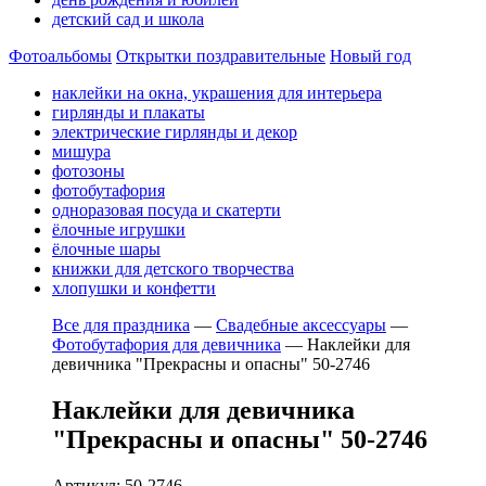
детский сад и школа
Фотоальбомы
Открытки поздравительные
Новый год
наклейки на окна, украшения для интерьера
гирлянды и плакаты
электрические гирлянды и декор
мишура
фотозоны
фотобутафория
одноразовая посуда и скатерти
ёлочные игрушки
ёлочные шары
книжки для детского творчества
хлопушки и конфетти
Все для праздника
—
Свадебные аксессуары
—
Фотобутафория для девичника
—
Наклейки для
девичника "Прекрасны и опасны" 50-2746
Наклейки для девичника
"Прекрасны и опасны" 50-2746
Артикул: 50-2746