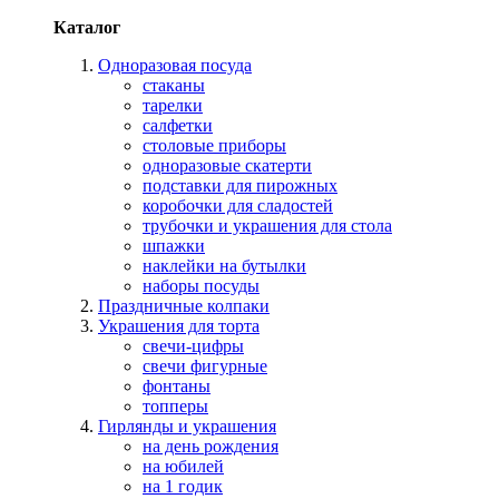
Каталог
Одноразовая посуда
стаканы
тарелки
салфетки
столовые приборы
одноразовые скатерти
подставки для пирожных
коробочки для сладостей
трубочки и украшения для стола
шпажки
наклейки на бутылки
наборы посуды
Праздничные колпаки
Украшения для торта
свечи-цифры
свечи фигурные
фонтаны
топперы
Гирлянды и украшения
на день рождения
на юбилей
на 1 годик