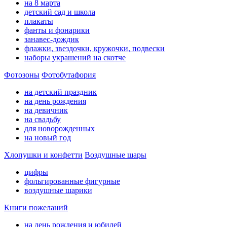
на 8 марта
детский сад и школа
плакаты
фанты и фонарики
занавес-дождик
флажки, звездочки, кружочки, подвески
наборы украшений на скотче
Фотозоны
Фотобутафория
на детский праздник
на день рождения
на девичник
на свадьбу
для новорожденных
на новый год
Хлопушки и конфетти
Воздушные шары
цифры
фольгированные фигурные
воздушные шарики
Книги пожеланий
на день рождения и юбилей