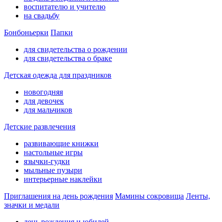
воспитателю и учителю
на свадьбу
Бонбоньерки
Папки
для свидетельства о рождении
для свидетельства о браке
Детская одежда для праздников
новогодняя
для девочек
для мальчиков
Детские развлечения
развивающие книжки
настольные игры
язычки-гудки
мыльные пузыри
интерьерные наклейки
Приглашения на день рождения
Мамины сокровища
Ленты,
значки и медали
день рождения и юбилей