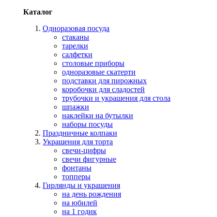
Каталог
Одноразовая посуда
стаканы
тарелки
салфетки
столовые приборы
одноразовые скатерти
подставки для пирожных
коробочки для сладостей
трубочки и украшения для стола
шпажки
наклейки на бутылки
наборы посуды
Праздничные колпаки
Украшения для торта
свечи-цифры
свечи фигурные
фонтаны
топперы
Гирлянды и украшения
на день рождения
на юбилей
на 1 годик