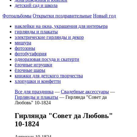
детский сад и школа
Фотоальбомы
Открытки поздравительные
Новый год
наклейки на окна, украшения для интерьера
гирлянды и плакаты
электрические гирлянды и декор
мишура
фотозоны
фотобутафория
одноразовая посуда и скатерти
ёлочные игрушки
ёлочные шары
книжки для детского творчества
хлопушки и конфетти
Все для праздника
—
Свадебные аксессуары
—
Гирлянды и плакаты
—
Гирлянда "Совет да
Любовь" 10-1824
Гирлянда "Совет да Любовь"
10-1824
Артикул: 10-1824