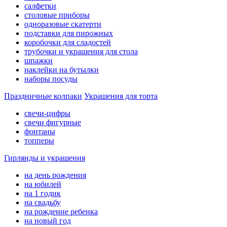
салфетки
столовые приборы
одноразовые скатерти
подставки для пирожных
коробочки для сладостей
трубочки и украшения для стола
шпажки
наклейки на бутылки
наборы посуды
Праздничные колпаки
Украшения для торта
свечи-цифры
свечи фигурные
фонтаны
топперы
Гирлянды и украшения
на день рождения
на юбилей
на 1 годик
на свадьбу
на рождение ребенка
на новый год