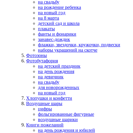
на свадьбу
на рождение ребенка
на новый год
на 8 марта
детский сад и школа
плакаты
фанты и фонарики
занавес-дождик
флажки, звездочки, кружочки, подвески
наборы украшений на скотче
Фотозоны
Фотобутафория
на детский праздник
на день рождения
на девичник
на свадьбу
для новорожденных
на новый год
Хлопушки и конфетти
Воздушные шары
цифры
фольгированные фигурные
воздушные шарики
Книги пожеланий
на день рождения и юбилей