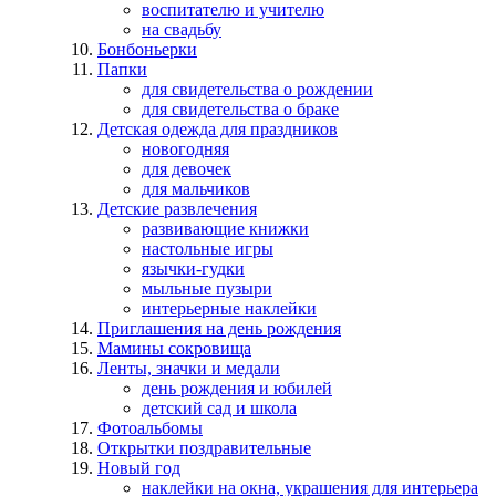
воспитателю и учителю
на свадьбу
Бонбоньерки
Папки
для свидетельства о рождении
для свидетельства о браке
Детская одежда для праздников
новогодняя
для девочек
для мальчиков
Детские развлечения
развивающие книжки
настольные игры
язычки-гудки
мыльные пузыри
интерьерные наклейки
Приглашения на день рождения
Мамины сокровища
Ленты, значки и медали
день рождения и юбилей
детский сад и школа
Фотоальбомы
Открытки поздравительные
Новый год
наклейки на окна, украшения для интерьера