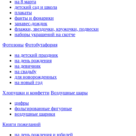
на 8 марта
детский сад и школа
плакаты
фанты и фонарики
занавес-дождик
флажки, звездочки, кружочки, подвески
наборы украшений на скотче
Фотозоны
Фотобутафория
на детский праздник
на день рождения
на девичник
на свадьбу
для новорожденных
на новый год
Хлопушки и конфетти
Воздушные шары
цифры
фольгированные фигурные
воздушные шарики
Книги пожеланий
на день рождения и юбилей