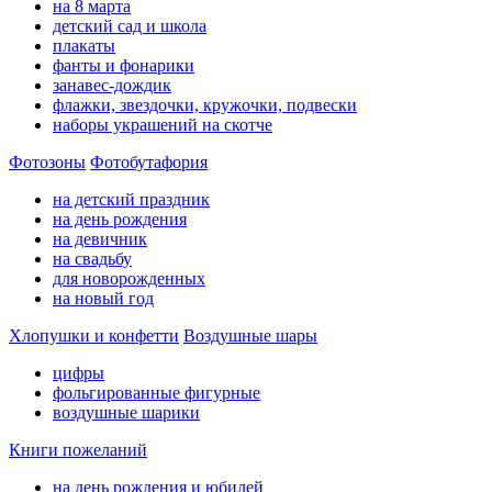
на 8 марта
детский сад и школа
плакаты
фанты и фонарики
занавес-дождик
флажки, звездочки, кружочки, подвески
наборы украшений на скотче
Фотозоны
Фотобутафория
на детский праздник
на день рождения
на девичник
на свадьбу
для новорожденных
на новый год
Хлопушки и конфетти
Воздушные шары
цифры
фольгированные фигурные
воздушные шарики
Книги пожеланий
на день рождения и юбилей