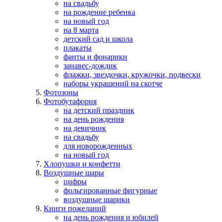
на свадьбу
на рождение ребенка
на новый год
на 8 марта
детский сад и школа
плакаты
фанты и фонарики
занавес-дождик
флажки, звездочки, кружочки, подвески
наборы украшений на скотче
Фотозоны
Фотобутафория
на детский праздник
на день рождения
на девичник
на свадьбу
для новорожденных
на новый год
Хлопушки и конфетти
Воздушные шары
цифры
фольгированные фигурные
воздушные шарики
Книги пожеланий
на день рождения и юбилей