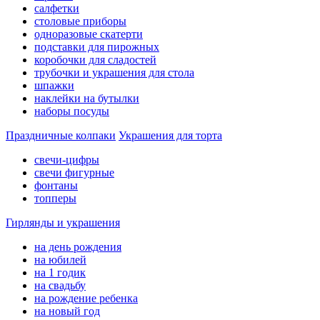
салфетки
столовые приборы
одноразовые скатерти
подставки для пирожных
коробочки для сладостей
трубочки и украшения для стола
шпажки
наклейки на бутылки
наборы посуды
Праздничные колпаки
Украшения для торта
свечи-цифры
свечи фигурные
фонтаны
топперы
Гирлянды и украшения
на день рождения
на юбилей
на 1 годик
на свадьбу
на рождение ребенка
на новый год