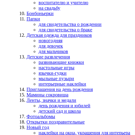
воспитателю и учителю
на свадьбу
Бонбоньерки
Папки
для свидетельства о рождении
для свидетельства о браке
Детская одежда для праздников
новогодняя
для девочек
для мальчиков
Детские развлечения
развивающие книжки
настольные игры
язычки-гудки
мыльные пузыри
интерьерные наклейки
Приглашения на день рождения
Мамины сокровища
Ленты, значки и медали
день рождения и юбилей
детский сад и школа
Фотоальбомы
Открытки поздравительные
Новый год
наклейки на окна, украшения для интерьера