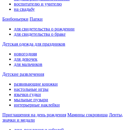
воспитателю и учителю
на свадьбу
Бонбоньерки
Папки
для свидетельства о рождении
для свидетельства о браке
Детская одежда для праздников
новогодняя
для девочек
для мальчиков
Детские развлечения
развивающие книжки
настольные игры
язычки-гудки
мыльные пузыри
интерьерные наклейки
Приглашения на день рождения
Мамины сокровища
Ленты,
значки и медали
день рождения и юбилей