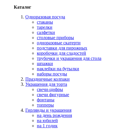
Каталог
Одноразовая посуда
стаканы
тарелки
салфетки
столовые приборы
одноразовые скатерти
подставки для пирожных
коробочки для сладостей
трубочки и украшения для стола
шпажки
наклейки на бутылки
наборы посуды
Праздничные колпаки
Украшения для торта
свечи-цифры
свечи фигурные
фонтаны
топперы
Гирлянды и украшения
на день рождения
на юбилей
на 1 годик