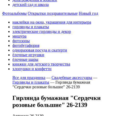
детский сад и школа
Фотоальбомы
Открытки поздравительные
Новый год
наклейки на окна, украшения для интерьера
гирлянды и плакаты
электрические гирлянды и декор
мишура
фотозоны
фотобутафория
одноразовая посуда и скатерти
ёлочные игрушки
ёлочные шары
книжки для детского творчества
хлопушки и конфетти
Все для праздника
—
Свадебные аксессуары
—
Гирлянды и плакаты
—
Гирлянда бумажная
"Сердечки розовые большие" 26-2139
Гирлянда бумажная "Сердечки
розовые большие" 26-2139
Артикул: 26-2139