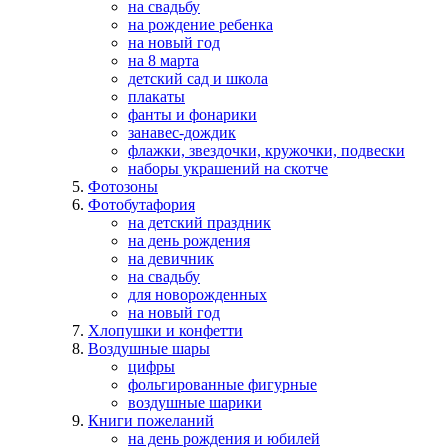
на свадьбу
на рождение ребенка
на новый год
на 8 марта
детский сад и школа
плакаты
фанты и фонарики
занавес-дождик
флажки, звездочки, кружочки, подвески
наборы украшений на скотче
Фотозоны
Фотобутафория
на детский праздник
на день рождения
на девичник
на свадьбу
для новорожденных
на новый год
Хлопушки и конфетти
Воздушные шары
цифры
фольгированные фигурные
воздушные шарики
Книги пожеланий
на день рождения и юбилей