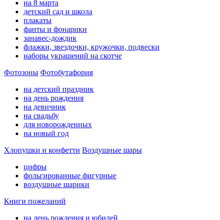
на 8 марта
детский сад и школа
плакаты
фанты и фонарики
занавес-дождик
флажки, звездочки, кружочки, подвески
наборы украшений на скотче
Фотозоны
Фотобутафория
на детский праздник
на день рождения
на девичник
на свадьбу
для новорожденных
на новый год
Хлопушки и конфетти
Воздушные шары
цифры
фольгированные фигурные
воздушные шарики
Книги пожеланий
на день рождения и юбилей