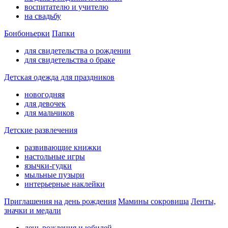
воспитателю и учителю
на свадьбу
Бонбоньерки
Папки
для свидетельства о рождении
для свидетельства о браке
Детская одежда для праздников
новогодняя
для девочек
для мальчиков
Детские развлечения
развивающие книжки
настольные игры
язычки-гудки
мыльные пузыри
интерьерные наклейки
Приглашения на день рождения
Мамины сокровища
Ленты,
значки и медали
день рождения и юбилей