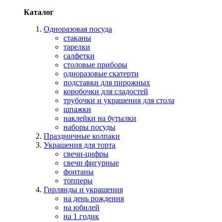
Каталог
Одноразовая посуда
стаканы
тарелки
салфетки
столовые приборы
одноразовые скатерти
подставки для пирожных
коробочки для сладостей
трубочки и украшения для стола
шпажки
наклейки на бутылки
наборы посуды
Праздничные колпаки
Украшения для торта
свечи-цифры
свечи фигурные
фонтаны
топперы
Гирлянды и украшения
на день рождения
на юбилей
на 1 годик