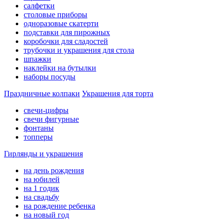
салфетки
столовые приборы
одноразовые скатерти
подставки для пирожных
коробочки для сладостей
трубочки и украшения для стола
шпажки
наклейки на бутылки
наборы посуды
Праздничные колпаки
Украшения для торта
свечи-цифры
свечи фигурные
фонтаны
топперы
Гирлянды и украшения
на день рождения
на юбилей
на 1 годик
на свадьбу
на рождение ребенка
на новый год