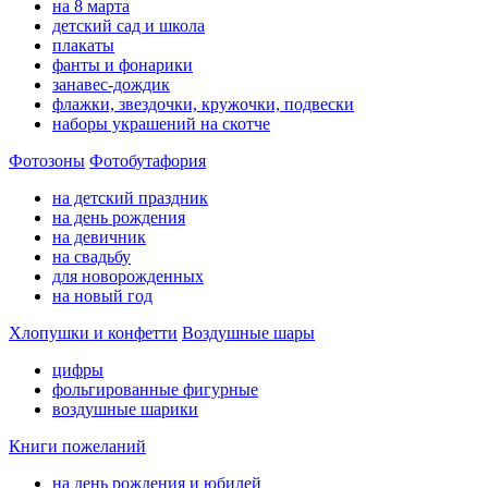
на 8 марта
детский сад и школа
плакаты
фанты и фонарики
занавес-дождик
флажки, звездочки, кружочки, подвески
наборы украшений на скотче
Фотозоны
Фотобутафория
на детский праздник
на день рождения
на девичник
на свадьбу
для новорожденных
на новый год
Хлопушки и конфетти
Воздушные шары
цифры
фольгированные фигурные
воздушные шарики
Книги пожеланий
на день рождения и юбилей