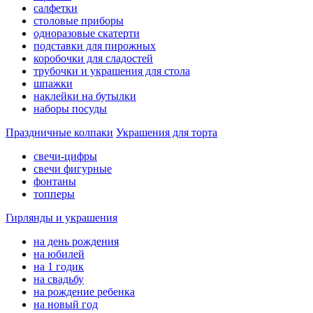
салфетки
столовые приборы
одноразовые скатерти
подставки для пирожных
коробочки для сладостей
трубочки и украшения для стола
шпажки
наклейки на бутылки
наборы посуды
Праздничные колпаки
Украшения для торта
свечи-цифры
свечи фигурные
фонтаны
топперы
Гирлянды и украшения
на день рождения
на юбилей
на 1 годик
на свадьбу
на рождение ребенка
на новый год