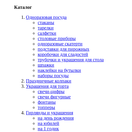
Каталог
Одноразовая посуда
стаканы
тарелки
салфетки
столовые приборы
одноразовые скатерти
подставки для пирожных
коробочки для сладостей
трубочки и украшения для стола
шпажки
наклейки на бутылки
наборы посуды
Праздничные колпаки
Украшения для торта
свечи-цифры
свечи фигурные
фонтаны
топперы
Гирлянды и украшения
на день рождения
на юбилей
на 1 годик