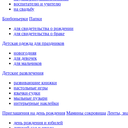
воспитателю и учителю
на свадьбу
Бонбоньерки
Папки
для свидетельства о рождении
для свидетельства о браке
Детская одежда для праздников
новогодняя
для девочек
для мальчиков
Детские развлечения
развивающие книжки
настольные игры
язычки-гудки
мыльные пузыри
интерьерные наклейки
Приглашения на день рождения
Мамины сокровища
Ленты, зн
день рождения и юбилей
детский сад и школа