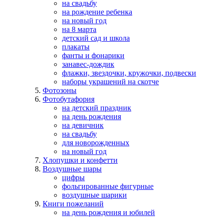
на свадьбу
на рождение ребенка
на новый год
на 8 марта
детский сад и школа
плакаты
фанты и фонарики
занавес-дождик
флажки, звездочки, кружочки, подвески
наборы украшений на скотче
Фотозоны
Фотобутафория
на детский праздник
на день рождения
на девичник
на свадьбу
для новорожденных
на новый год
Хлопушки и конфетти
Воздушные шары
цифры
фольгированные фигурные
воздушные шарики
Книги пожеланий
на день рождения и юбилей