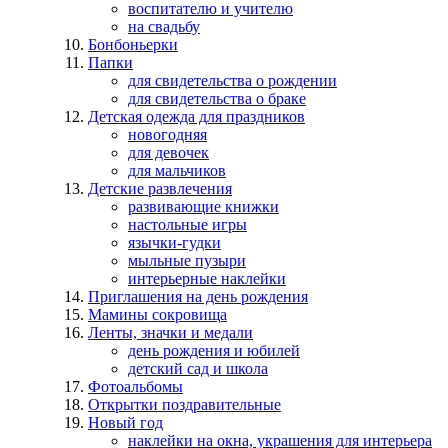
воспитателю и учителю
на свадьбу
Бонбоньерки
Папки
для свидетельства о рождении
для свидетельства о браке
Детская одежда для праздников
новогодняя
для девочек
для мальчиков
Детские развлечения
развивающие книжки
настольные игры
язычки-гудки
мыльные пузыри
интерьерные наклейки
Приглашения на день рождения
Мамины сокровища
Ленты, значки и медали
день рождения и юбилей
детский сад и школа
Фотоальбомы
Открытки поздравительные
Новый год
наклейки на окна, украшения для интерьера