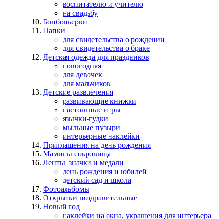
воспитателю и учителю
на свадьбу
Бонбоньерки
Папки
для свидетельства о рождении
для свидетельства о браке
Детская одежда для праздников
новогодняя
для девочек
для мальчиков
Детские развлечения
развивающие книжки
настольные игры
язычки-гудки
мыльные пузыри
интерьерные наклейки
Приглашения на день рождения
Мамины сокровища
Ленты, значки и медали
день рождения и юбилей
детский сад и школа
Фотоальбомы
Открытки поздравительные
Новый год
наклейки на окна, украшения для интерьера