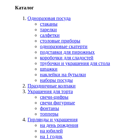
Каталог
Одноразовая посуда
стаканы
тарелки
салфетки
столовые приборы
одноразовые скатерти
подставки для пирожных
коробочки для сладостей
трубочки и украшения для стола
шпажки
наклейки на бутылки
наборы посуды
Праздничные колпаки
Украшения для торта
свечи-цифры
свечи фигурные
фонтаны
топперы
Гирлянды и украшения
на день рождения
на юбилей
на 1 годик