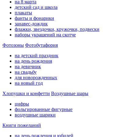
на 8 марта
детский сад и школа
плакаты
фанты и фонарики
занавес-дождик
флажки, звездочки, кружочки, подвески
наборы украшений на скотче
Фотозоны
Фотобутафория
на детский праздник
на день рождения
на девичник
на свадьбу
для новорожденных
на новый год
Хлопушки и конфетти
Воздушные шары
цифры
фольгированные фигурные
воздушные шарики
Книги пожеланий
на день рождения и юбилей