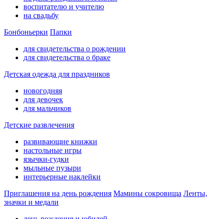
воспитателю и учителю
на свадьбу
Бонбоньерки
Папки
для свидетельства о рождении
для свидетельства о браке
Детская одежда для праздников
новогодняя
для девочек
для мальчиков
Детские развлечения
развивающие книжки
настольные игры
язычки-гудки
мыльные пузыри
интерьерные наклейки
Приглашения на день рождения
Мамины сокровища
Ленты,
значки и медали
день рождения и юбилей