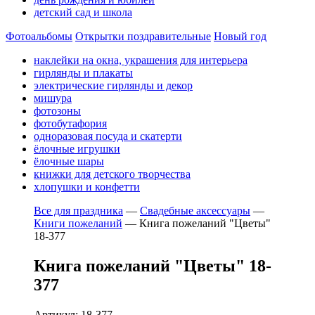
детский сад и школа
Фотоальбомы
Открытки поздравительные
Новый год
наклейки на окна, украшения для интерьера
гирлянды и плакаты
электрические гирлянды и декор
мишура
фотозоны
фотобутафория
одноразовая посуда и скатерти
ёлочные игрушки
ёлочные шары
книжки для детского творчества
хлопушки и конфетти
Все для праздника
—
Свадебные аксессуары
—
Книги пожеланий
—
Книга пожеланий "Цветы"
18-377
Книга пожеланий "Цветы" 18-
377
Артикул: 18-377