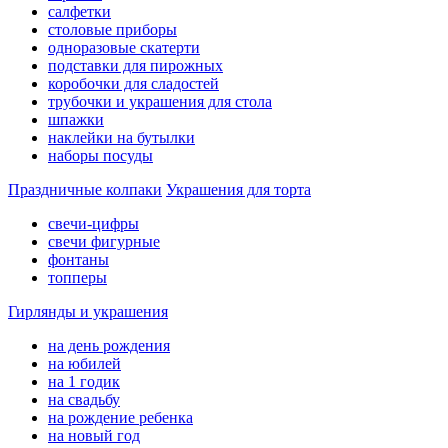
салфетки
столовые приборы
одноразовые скатерти
подставки для пирожных
коробочки для сладостей
трубочки и украшения для стола
шпажки
наклейки на бутылки
наборы посуды
Праздничные колпаки
Украшения для торта
свечи-цифры
свечи фигурные
фонтаны
топперы
Гирлянды и украшения
на день рождения
на юбилей
на 1 годик
на свадьбу
на рождение ребенка
на новый год