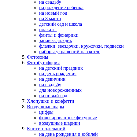
на свадьбу
на рождение ребенка
на новый год
на 8 марта
детский сад и школа
плакаты
фанты и фонарики
занавес-дождик
флажки, звездочки, кружочки, подвески
наборы украшений на скотче
Фотозоны
Фотобутафория
на детский праздник
на день рождения
на девичник
на свадьбу
для новорожденных
на новый год
Хлопушки и конфетти
Воздушные шары
цифры
фольгированные фигурные
воздушные шарики
Книги пожеланий
на день рождения и юбилей