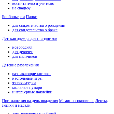
воспитателю и учителю
на свадьбу
Бонбоньерки
Папки
для свидетельства о рождении
для свидетельства о браке
Детская одежда для праздников
новогодняя
для девочек
для мальчиков
Детские развлечения
развивающие книжки
настольные игры
язычки-гудки
мыльные пузыри
интерьерные наклейки
Приглашения на день рождения
Мамины сокровища
Ленты,
значки и медали
день рождения и юбилей