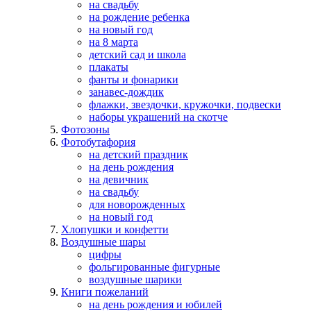
на свадьбу
на рождение ребенка
на новый год
на 8 марта
детский сад и школа
плакаты
фанты и фонарики
занавес-дождик
флажки, звездочки, кружочки, подвески
наборы украшений на скотче
Фотозоны
Фотобутафория
на детский праздник
на день рождения
на девичник
на свадьбу
для новорожденных
на новый год
Хлопушки и конфетти
Воздушные шары
цифры
фольгированные фигурные
воздушные шарики
Книги пожеланий
на день рождения и юбилей