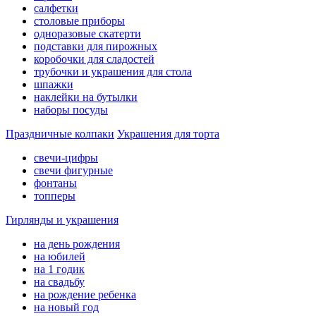
салфетки
столовые приборы
одноразовые скатерти
подставки для пирожных
коробочки для сладостей
трубочки и украшения для стола
шпажки
наклейки на бутылки
наборы посуды
Праздничные колпаки
Украшения для торта
свечи-цифры
свечи фигурные
фонтаны
топперы
Гирлянды и украшения
на день рождения
на юбилей
на 1 годик
на свадьбу
на рождение ребенка
на новый год