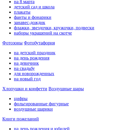
на 8 марта
детский сад и школа
плакаты
фанты и фонарики
занавес-дождик
флажки, звездочки, кружочки, подвески
наборы украшений на скотче
Фотозоны
Фотобутафория
на детский праздник
на день рождения
на девичник
на свадьбу
для новорожденных
на новый год
Хлопушки и конфетти
Воздушные шары
цифры
фольгированные фигурные
воздушные шарики
Книги пожеланий
на день рождения и юбилей