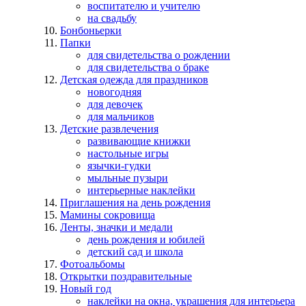
воспитателю и учителю
на свадьбу
Бонбоньерки
Папки
для свидетельства о рождении
для свидетельства о браке
Детская одежда для праздников
новогодняя
для девочек
для мальчиков
Детские развлечения
развивающие книжки
настольные игры
язычки-гудки
мыльные пузыри
интерьерные наклейки
Приглашения на день рождения
Мамины сокровища
Ленты, значки и медали
день рождения и юбилей
детский сад и школа
Фотоальбомы
Открытки поздравительные
Новый год
наклейки на окна, украшения для интерьера