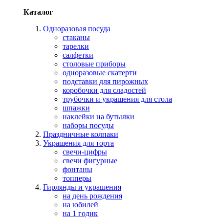
Каталог
Одноразовая посуда
стаканы
тарелки
салфетки
столовые приборы
одноразовые скатерти
подставки для пирожных
коробочки для сладостей
трубочки и украшения для стола
шпажки
наклейки на бутылки
наборы посуды
Праздничные колпаки
Украшения для торта
свечи-цифры
свечи фигурные
фонтаны
топперы
Гирлянды и украшения
на день рождения
на юбилей
на 1 годик