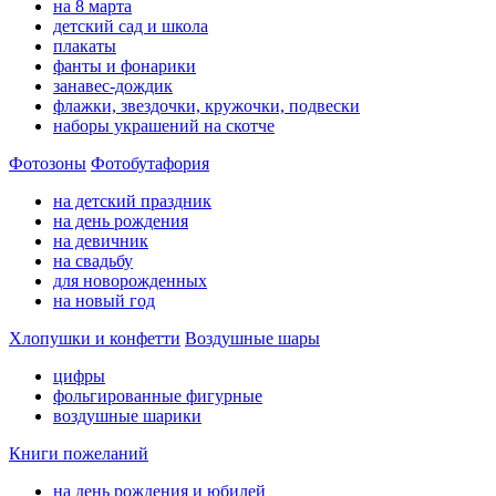
на 8 марта
детский сад и школа
плакаты
фанты и фонарики
занавес-дождик
флажки, звездочки, кружочки, подвески
наборы украшений на скотче
Фотозоны
Фотобутафория
на детский праздник
на день рождения
на девичник
на свадьбу
для новорожденных
на новый год
Хлопушки и конфетти
Воздушные шары
цифры
фольгированные фигурные
воздушные шарики
Книги пожеланий
на день рождения и юбилей