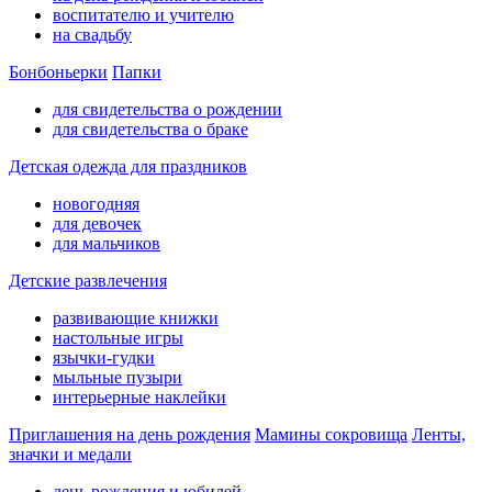
воспитателю и учителю
на свадьбу
Бонбоньерки
Папки
для свидетельства о рождении
для свидетельства о браке
Детская одежда для праздников
новогодняя
для девочек
для мальчиков
Детские развлечения
развивающие книжки
настольные игры
язычки-гудки
мыльные пузыри
интерьерные наклейки
Приглашения на день рождения
Мамины сокровища
Ленты,
значки и медали
день рождения и юбилей