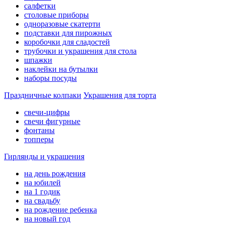
салфетки
столовые приборы
одноразовые скатерти
подставки для пирожных
коробочки для сладостей
трубочки и украшения для стола
шпажки
наклейки на бутылки
наборы посуды
Праздничные колпаки
Украшения для торта
свечи-цифры
свечи фигурные
фонтаны
топперы
Гирлянды и украшения
на день рождения
на юбилей
на 1 годик
на свадьбу
на рождение ребенка
на новый год