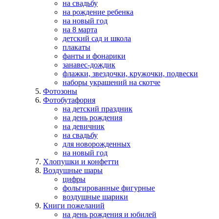
на свадьбу
на рождение ребенка
на новый год
на 8 марта
детский сад и школа
плакаты
фанты и фонарики
занавес-дождик
флажки, звездочки, кружочки, подвески
наборы украшений на скотче
Фотозоны
Фотобутафория
на детский праздник
на день рождения
на девичник
на свадьбу
для новорожденных
на новый год
Хлопушки и конфетти
Воздушные шары
цифры
фольгированные фигурные
воздушные шарики
Книги пожеланий
на день рождения и юбилей