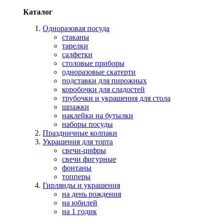
Каталог
Одноразовая посуда
стаканы
тарелки
салфетки
столовые приборы
одноразовые скатерти
подставки для пирожных
коробочки для сладостей
трубочки и украшения для стола
шпажки
наклейки на бутылки
наборы посуды
Праздничные колпаки
Украшения для торта
свечи-цифры
свечи фигурные
фонтаны
топперы
Гирлянды и украшения
на день рождения
на юбилей
на 1 годик