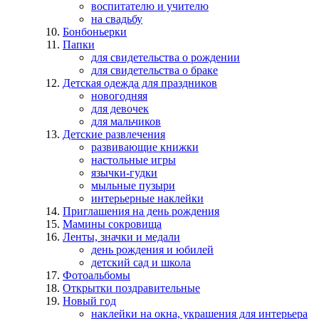
воспитателю и учителю
на свадьбу
Бонбоньерки
Папки
для свидетельства о рождении
для свидетельства о браке
Детская одежда для праздников
новогодняя
для девочек
для мальчиков
Детские развлечения
развивающие книжки
настольные игры
язычки-гудки
мыльные пузыри
интерьерные наклейки
Приглашения на день рождения
Мамины сокровища
Ленты, значки и медали
день рождения и юбилей
детский сад и школа
Фотоальбомы
Открытки поздравительные
Новый год
наклейки на окна, украшения для интерьера