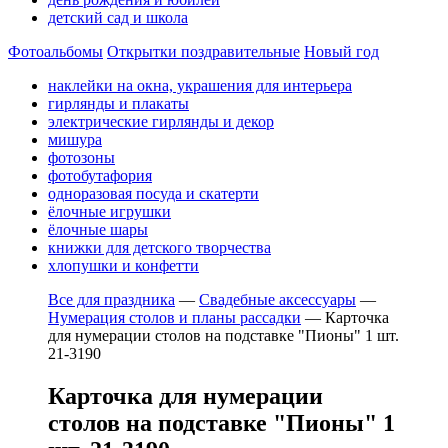
детский сад и школа
Фотоальбомы
Открытки поздравительные
Новый год
наклейки на окна, украшения для интерьера
гирлянды и плакаты
электрические гирлянды и декор
мишура
фотозоны
фотобутафория
одноразовая посуда и скатерти
ёлочные игрушки
ёлочные шары
книжки для детского творчества
хлопушки и конфетти
Все для праздника
—
Свадебные аксессуары
—
Нумерация столов и планы рассадки
—
Карточка
для нумерации столов на подставке "Пионы" 1 шт.
21-3190
Карточка для нумерации
столов на подставке "Пионы" 1