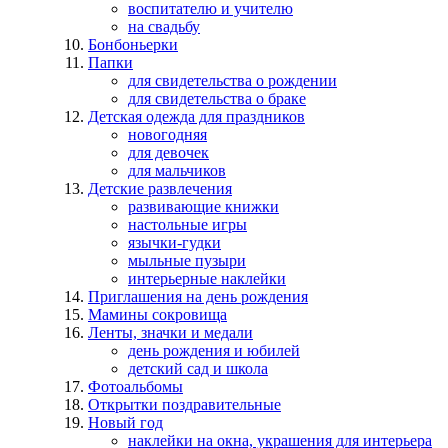
воспитателю и учителю
на свадьбу
Бонбоньерки
Папки
для свидетельства о рождении
для свидетельства о браке
Детская одежда для праздников
новогодняя
для девочек
для мальчиков
Детские развлечения
развивающие книжки
настольные игры
язычки-гудки
мыльные пузыри
интерьерные наклейки
Приглашения на день рождения
Мамины сокровища
Ленты, значки и медали
день рождения и юбилей
детский сад и школа
Фотоальбомы
Открытки поздравительные
Новый год
наклейки на окна, украшения для интерьера