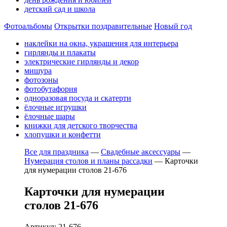
детский сад и школа
Фотоальбомы
Открытки поздравительные
Новый год
наклейки на окна, украшения для интерьера
гирлянды и плакаты
электрические гирлянды и декор
мишура
фотозоны
фотобутафория
одноразовая посуда и скатерти
ёлочные игрушки
ёлочные шары
книжки для детского творчества
хлопушки и конфетти
Все для праздника
—
Свадебные аксессуары
—
Нумерация столов и планы рассадки
—
Карточки
для нумерации столов 21-676
Карточки для нумерации
столов 21-676
Артикул: 21-676