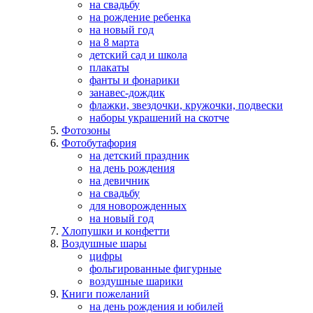
на свадьбу
на рождение ребенка
на новый год
на 8 марта
детский сад и школа
плакаты
фанты и фонарики
занавес-дождик
флажки, звездочки, кружочки, подвески
наборы украшений на скотче
Фотозоны
Фотобутафория
на детский праздник
на день рождения
на девичник
на свадьбу
для новорожденных
на новый год
Хлопушки и конфетти
Воздушные шары
цифры
фольгированные фигурные
воздушные шарики
Книги пожеланий
на день рождения и юбилей