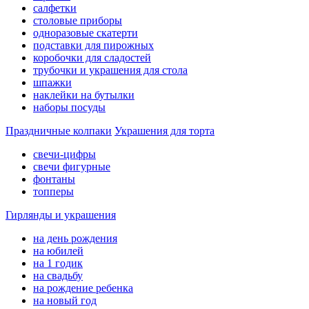
салфетки
столовые приборы
одноразовые скатерти
подставки для пирожных
коробочки для сладостей
трубочки и украшения для стола
шпажки
наклейки на бутылки
наборы посуды
Праздничные колпаки
Украшения для торта
свечи-цифры
свечи фигурные
фонтаны
топперы
Гирлянды и украшения
на день рождения
на юбилей
на 1 годик
на свадьбу
на рождение ребенка
на новый год