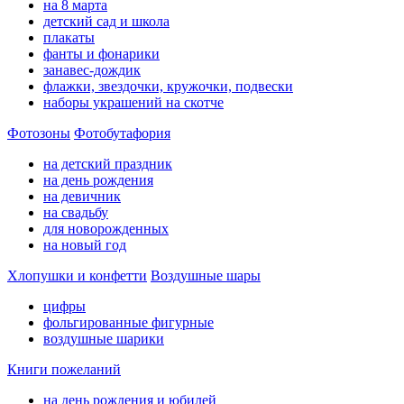
на 8 марта
детский сад и школа
плакаты
фанты и фонарики
занавес-дождик
флажки, звездочки, кружочки, подвески
наборы украшений на скотче
Фотозоны
Фотобутафория
на детский праздник
на день рождения
на девичник
на свадьбу
для новорожденных
на новый год
Хлопушки и конфетти
Воздушные шары
цифры
фольгированные фигурные
воздушные шарики
Книги пожеланий
на день рождения и юбилей