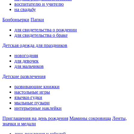
воспитателю и учителю
на свадьбу
Бонбоньерки
Папки
для свидетельства о рождении
для свидетельства о браке
Детская одежда для праздников
новогодняя
для девочек
для мальчиков
Детские развлечения
развивающие книжки
настольные игры
язычки-гудки
мыльные пузыри
интерьерные наклейки
Приглашения на день рождения
Мамины сокровища
Ленты,
значки и медали
день рождения и юбилей