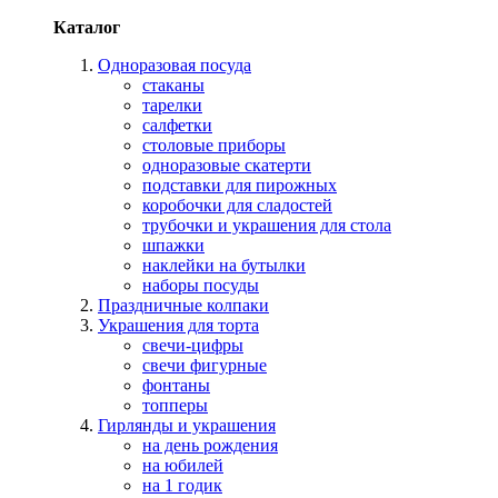
Каталог
Одноразовая посуда
стаканы
тарелки
салфетки
столовые приборы
одноразовые скатерти
подставки для пирожных
коробочки для сладостей
трубочки и украшения для стола
шпажки
наклейки на бутылки
наборы посуды
Праздничные колпаки
Украшения для торта
свечи-цифры
свечи фигурные
фонтаны
топперы
Гирлянды и украшения
на день рождения
на юбилей
на 1 годик