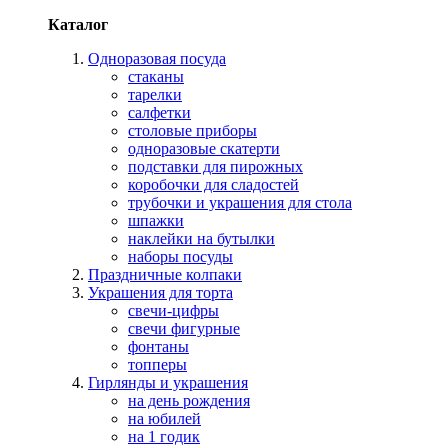
Каталог
Одноразовая посуда
стаканы
тарелки
салфетки
столовые приборы
одноразовые скатерти
подставки для пирожных
коробочки для сладостей
трубочки и украшения для стола
шпажки
наклейки на бутылки
наборы посуды
Праздничные колпаки
Украшения для торта
свечи-цифры
свечи фигурные
фонтаны
топперы
Гирлянды и украшения
на день рождения
на юбилей
на 1 годик