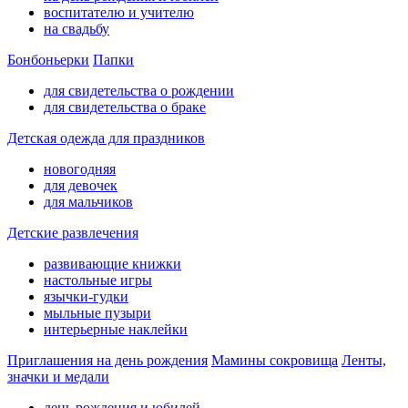
воспитателю и учителю
на свадьбу
Бонбоньерки
Папки
для свидетельства о рождении
для свидетельства о браке
Детская одежда для праздников
новогодняя
для девочек
для мальчиков
Детские развлечения
развивающие книжки
настольные игры
язычки-гудки
мыльные пузыри
интерьерные наклейки
Приглашения на день рождения
Мамины сокровища
Ленты,
значки и медали
день рождения и юбилей