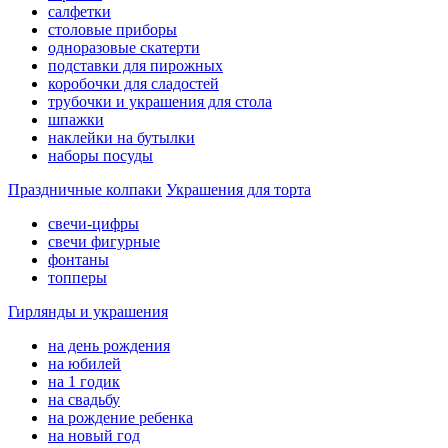
салфетки
столовые приборы
одноразовые скатерти
подставки для пирожных
коробочки для сладостей
трубочки и украшения для стола
шпажки
наклейки на бутылки
наборы посуды
Праздничные колпаки
Украшения для торта
свечи-цифры
свечи фигурные
фонтаны
топперы
Гирлянды и украшения
на день рождения
на юбилей
на 1 годик
на свадьбу
на рождение ребенка
на новый год