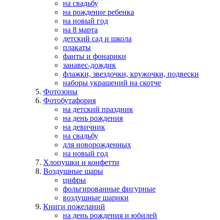
на свадьбу
на рождение ребенка
на новый год
на 8 марта
детский сад и школа
плакаты
фанты и фонарики
занавес-дождик
флажки, звездочки, кружочки, подвески
наборы украшений на скотче
Фотозоны
Фотобутафория
на детский праздник
на день рождения
на девичник
на свадьбу
для новорожденных
на новый год
Хлопушки и конфетти
Воздушные шары
цифры
фольгированные фигурные
воздушные шарики
Книги пожеланий
на день рождения и юбилей