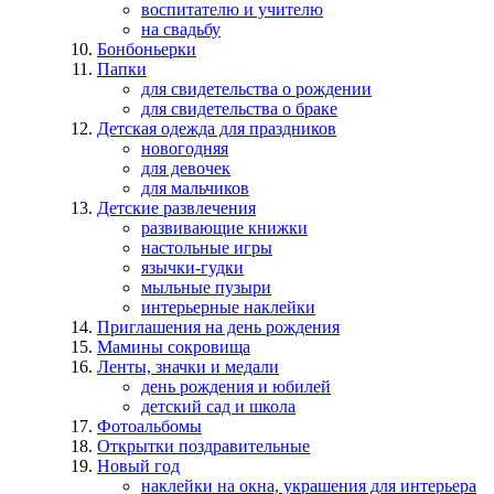
воспитателю и учителю
на свадьбу
Бонбоньерки
Папки
для свидетельства о рождении
для свидетельства о браке
Детская одежда для праздников
новогодняя
для девочек
для мальчиков
Детские развлечения
развивающие книжки
настольные игры
язычки-гудки
мыльные пузыри
интерьерные наклейки
Приглашения на день рождения
Мамины сокровища
Ленты, значки и медали
день рождения и юбилей
детский сад и школа
Фотоальбомы
Открытки поздравительные
Новый год
наклейки на окна, украшения для интерьера