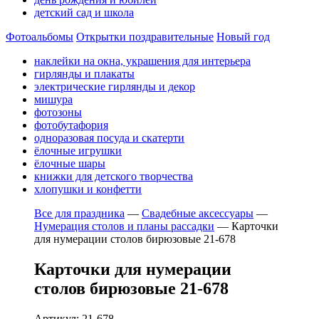
детский сад и школа
Фотоальбомы
Открытки поздравительные
Новый год
наклейки на окна, украшения для интерьера
гирлянды и плакаты
электрические гирлянды и декор
мишура
фотозоны
фотобутафория
одноразовая посуда и скатерти
ёлочные игрушки
ёлочные шары
книжки для детского творчества
хлопушки и конфетти
Все для праздника
—
Свадебные аксессуары
—
Нумерация столов и планы рассадки
—
Карточки
для нумерации столов бирюзовые 21-678
Карточки для нумерации
столов бирюзовые 21-678
Артикул: 21-678