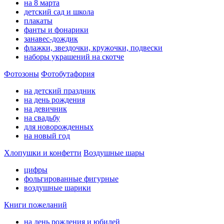
на 8 марта
детский сад и школа
плакаты
фанты и фонарики
занавес-дождик
флажки, звездочки, кружочки, подвески
наборы украшений на скотче
Фотозоны
Фотобутафория
на детский праздник
на день рождения
на девичник
на свадьбу
для новорожденных
на новый год
Хлопушки и конфетти
Воздушные шары
цифры
фольгированные фигурные
воздушные шарики
Книги пожеланий
на день рождения и юбилей