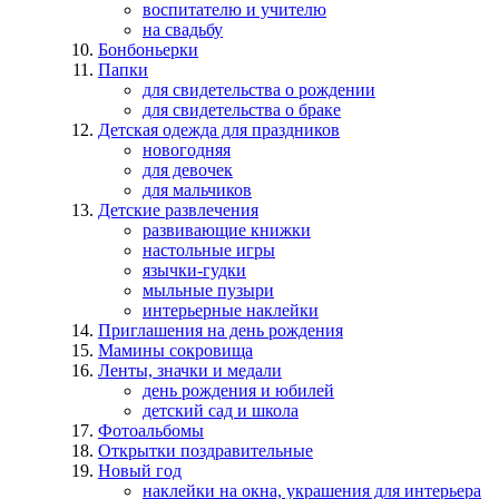
воспитателю и учителю
на свадьбу
Бонбоньерки
Папки
для свидетельства о рождении
для свидетельства о браке
Детская одежда для праздников
новогодняя
для девочек
для мальчиков
Детские развлечения
развивающие книжки
настольные игры
язычки-гудки
мыльные пузыри
интерьерные наклейки
Приглашения на день рождения
Мамины сокровища
Ленты, значки и медали
день рождения и юбилей
детский сад и школа
Фотоальбомы
Открытки поздравительные
Новый год
наклейки на окна, украшения для интерьера