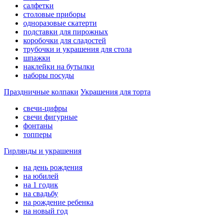
салфетки
столовые приборы
одноразовые скатерти
подставки для пирожных
коробочки для сладостей
трубочки и украшения для стола
шпажки
наклейки на бутылки
наборы посуды
Праздничные колпаки
Украшения для торта
свечи-цифры
свечи фигурные
фонтаны
топперы
Гирлянды и украшения
на день рождения
на юбилей
на 1 годик
на свадьбу
на рождение ребенка
на новый год