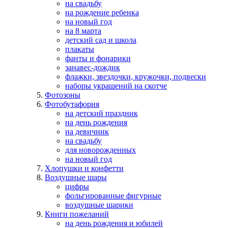
на свадьбу
на рождение ребенка
на новый год
на 8 марта
детский сад и школа
плакаты
фанты и фонарики
занавес-дождик
флажки, звездочки, кружочки, подвески
наборы украшений на скотче
Фотозоны
Фотобутафория
на детский праздник
на день рождения
на девичник
на свадьбу
для новорожденных
на новый год
Хлопушки и конфетти
Воздушные шары
цифры
фольгированные фигурные
воздушные шарики
Книги пожеланий
на день рождения и юбилей