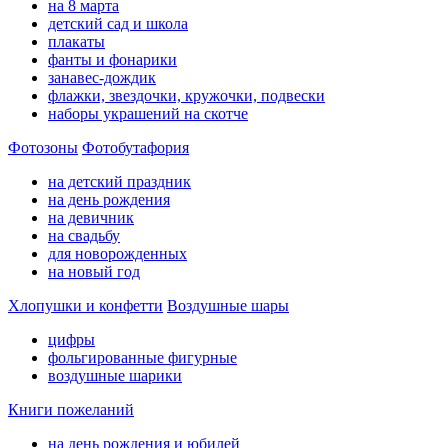
на 8 марта
детский сад и школа
плакаты
фанты и фонарики
занавес-дождик
флажки, звездочки, кружочки, подвески
наборы украшений на скотче
Фотозоны
Фотобутафория
на детский праздник
на день рождения
на девичник
на свадьбу
для новорожденных
на новый год
Хлопушки и конфетти
Воздушные шары
цифры
фольгированные фигурные
воздушные шарики
Книги пожеланий
на день рождения и юбилей