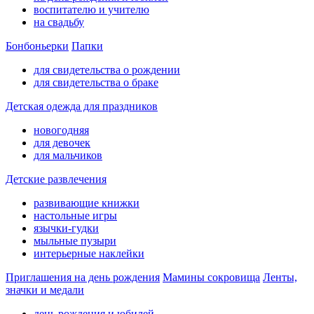
воспитателю и учителю
на свадьбу
Бонбоньерки
Папки
для свидетельства о рождении
для свидетельства о браке
Детская одежда для праздников
новогодняя
для девочек
для мальчиков
Детские развлечения
развивающие книжки
настольные игры
язычки-гудки
мыльные пузыри
интерьерные наклейки
Приглашения на день рождения
Мамины сокровища
Ленты,
значки и медали
день рождения и юбилей