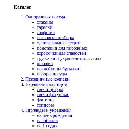
Каталог
Одноразовая посуда
стаканы
тарелки
салфетки
столовые приборы
одноразовые скатерти
подставки для пирожных
коробочки для сладостей
трубочки и украшения для стола
шпажки
наклейки на бутылки
наборы посуды
Праздничные колпаки
Украшения для торта
свечи-цифры
свечи фигурные
фонтаны
топперы
Гирлянды и украшения
на день рождения
на юбилей
на 1 годик