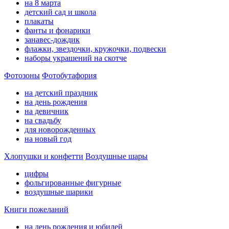
на 8 марта
детский сад и школа
плакаты
фанты и фонарики
занавес-дождик
флажки, звездочки, кружочки, подвески
наборы украшений на скотче
Фотозоны
Фотобутафория
на детский праздник
на день рождения
на девичник
на свадьбу
для новорожденных
на новый год
Хлопушки и конфетти
Воздушные шары
цифры
фольгированные фигурные
воздушные шарики
Книги пожеланий
на день рождения и юбилей