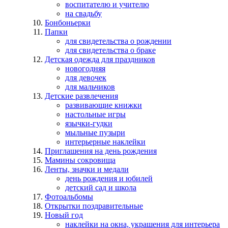
воспитателю и учителю
на свадьбу
Бонбоньерки
Папки
для свидетельства о рождении
для свидетельства о браке
Детская одежда для праздников
новогодняя
для девочек
для мальчиков
Детские развлечения
развивающие книжки
настольные игры
язычки-гудки
мыльные пузыри
интерьерные наклейки
Приглашения на день рождения
Мамины сокровища
Ленты, значки и медали
день рождения и юбилей
детский сад и школа
Фотоальбомы
Открытки поздравительные
Новый год
наклейки на окна, украшения для интерьера