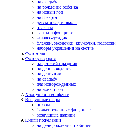
на свадьбу
на рождение ребенка
на новый год
на 8 марта
детский сад и школа
плакаты
фанты и фонарики
занавес-дождик
флажки, звездочки, кружочки, подвески
наборы украшений на скотче
Фотозоны
Фотобутафория
на детский праздник
на день рождения
на девичник
на свадьбу
для новорожденных
на новый год
Хлопушки и конфетти
Воздушные шары
цифры
фольгированные фигурные
воздушные шарики
Книги пожеланий
на день рождения и юбилей