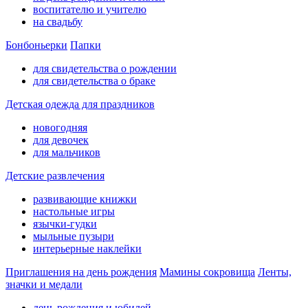
воспитателю и учителю
на свадьбу
Бонбоньерки
Папки
для свидетельства о рождении
для свидетельства о браке
Детская одежда для праздников
новогодняя
для девочек
для мальчиков
Детские развлечения
развивающие книжки
настольные игры
язычки-гудки
мыльные пузыри
интерьерные наклейки
Приглашения на день рождения
Мамины сокровища
Ленты,
значки и медали
день рождения и юбилей