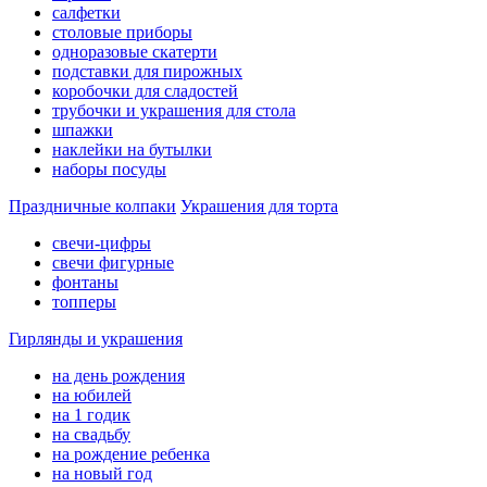
салфетки
столовые приборы
одноразовые скатерти
подставки для пирожных
коробочки для сладостей
трубочки и украшения для стола
шпажки
наклейки на бутылки
наборы посуды
Праздничные колпаки
Украшения для торта
свечи-цифры
свечи фигурные
фонтаны
топперы
Гирлянды и украшения
на день рождения
на юбилей
на 1 годик
на свадьбу
на рождение ребенка
на новый год