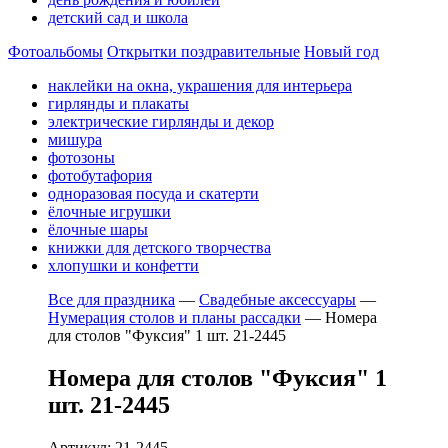
детский сад и школа
Фотоальбомы
Открытки поздравительные
Новый год
наклейки на окна, украшения для интерьера
гирлянды и плакаты
электрические гирлянды и декор
мишура
фотозоны
фотобутафория
одноразовая посуда и скатерти
ёлочные игрушки
ёлочные шары
книжки для детского творчества
хлопушки и конфетти
Все для праздника
—
Свадебные аксессуары
—
Нумерация столов и планы рассадки
—
Номера
для столов "Фуксия" 1 шт. 21-2445
Номера для столов "Фуксия" 1
шт. 21-2445
Артикул: 21-2445