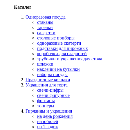
Каталог
Одноразовая посуда
стаканы
тарелки
салфетки
столовые приборы
одноразовые скатерти
подставки для пирожных
коробочки для сладостей
трубочки и украшения для стола
шпажки
наклейки на бутылки
наборы посуды
Праздничные колпаки
Украшения для торта
свечи-цифры
свечи фигурные
фонтаны
топперы
Гирлянды и украшения
на день рождения
на юбилей
на 1 годик