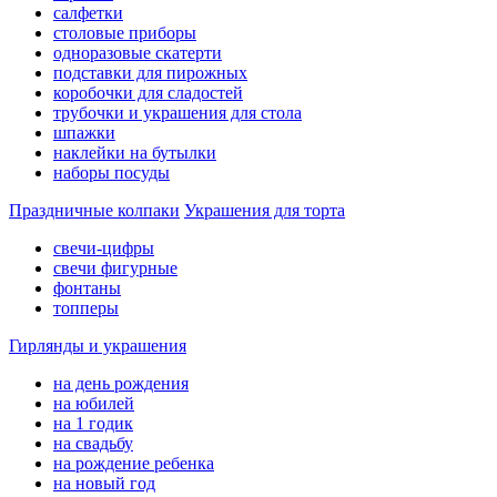
салфетки
столовые приборы
одноразовые скатерти
подставки для пирожных
коробочки для сладостей
трубочки и украшения для стола
шпажки
наклейки на бутылки
наборы посуды
Праздничные колпаки
Украшения для торта
свечи-цифры
свечи фигурные
фонтаны
топперы
Гирлянды и украшения
на день рождения
на юбилей
на 1 годик
на свадьбу
на рождение ребенка
на новый год