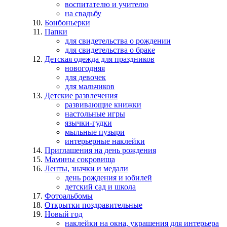
воспитателю и учителю
на свадьбу
Бонбоньерки
Папки
для свидетельства о рождении
для свидетельства о браке
Детская одежда для праздников
новогодняя
для девочек
для мальчиков
Детские развлечения
развивающие книжки
настольные игры
язычки-гудки
мыльные пузыри
интерьерные наклейки
Приглашения на день рождения
Мамины сокровища
Ленты, значки и медали
день рождения и юбилей
детский сад и школа
Фотоальбомы
Открытки поздравительные
Новый год
наклейки на окна, украшения для интерьера