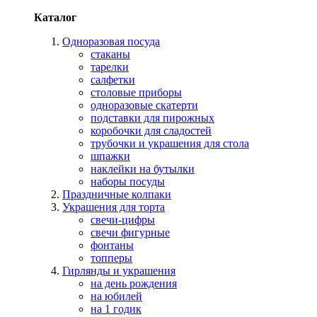
Каталог
Одноразовая посуда
стаканы
тарелки
салфетки
столовые приборы
одноразовые скатерти
подставки для пирожных
коробочки для сладостей
трубочки и украшения для стола
шпажки
наклейки на бутылки
наборы посуды
Праздничные колпаки
Украшения для торта
свечи-цифры
свечи фигурные
фонтаны
топперы
Гирлянды и украшения
на день рождения
на юбилей
на 1 годик