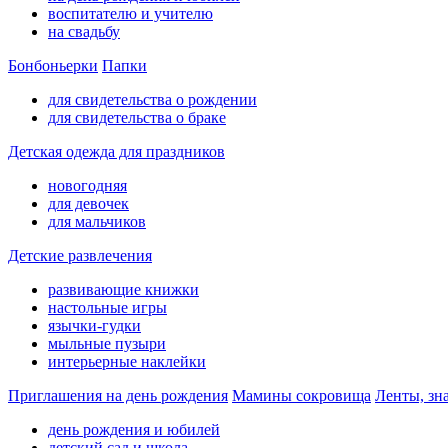
воспитателю и учителю
на свадьбу
Бонбоньерки
Папки
для свидетельства о рождении
для свидетельства о браке
Детская одежда для праздников
новогодняя
для девочек
для мальчиков
Детские развлечения
развивающие книжки
настольные игры
язычки-гудки
мыльные пузыри
интерьерные наклейки
Приглашения на день рождения
Мамины сокровища
Ленты, зн
день рождения и юбилей
детский сад и школа