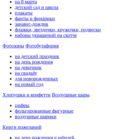
на 8 марта
детский сад и школа
плакаты
фанты и фонарики
занавес-дождик
флажки, звездочки, кружочки, подвески
наборы украшений на скотче
Фотозоны
Фотобутафория
на детский праздник
на день рождения
на девичник
на свадьбу
для новорожденных
на новый год
Хлопушки и конфетти
Воздушные шары
цифры
фольгированные фигурные
воздушные шарики
Книги пожеланий
на день рождения и юбилей