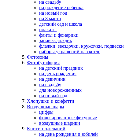
на свадьбу
на рождение ребенка
на новый год
на 8 марта
детский сад и школа
плакаты
фанты и фонарики
занавес-дождик
флажки, звездочки, кружочки, подвески
наборы украшений на скотче
Фотозоны
Фотобутафория
на детский праздник
на день рождения
на девичник
на свадьбу
для новорожденных
на новый год
Хлопушки и конфетти
Воздушные шары
цифры
фольгированные фигурные
воздушные шарики
Книги пожеланий
на день рождения и юбилей