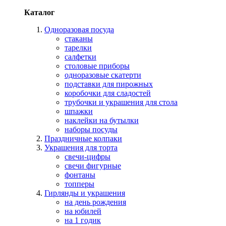
Каталог
Одноразовая посуда
стаканы
тарелки
салфетки
столовые приборы
одноразовые скатерти
подставки для пирожных
коробочки для сладостей
трубочки и украшения для стола
шпажки
наклейки на бутылки
наборы посуды
Праздничные колпаки
Украшения для торта
свечи-цифры
свечи фигурные
фонтаны
топперы
Гирлянды и украшения
на день рождения
на юбилей
на 1 годик