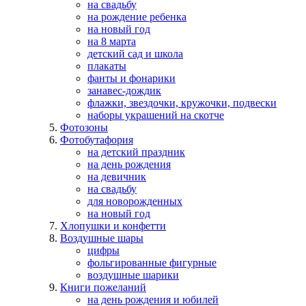
на свадьбу
на рождение ребенка
на новый год
на 8 марта
детский сад и школа
плакаты
фанты и фонарики
занавес-дождик
флажки, звездочки, кружочки, подвески
наборы украшений на скотче
Фотозоны
Фотобутафория
на детский праздник
на день рождения
на девичник
на свадьбу
для новорожденных
на новый год
Хлопушки и конфетти
Воздушные шары
цифры
фольгированные фигурные
воздушные шарики
Книги пожеланий
на день рождения и юбилей