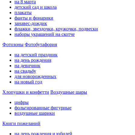
на 8 марта
детский сад и школа
плакаты
фанты и фонарики
занавес-дождик
флажки, звездочки, кружочки, подвески
наборы украшений на скотче
Фотозоны
Фотобутафория
на детский праздник
на день рождения
на девичник
на свадьбу
для новорожденных
на новый год
Хлопушки и конфетти
Воздушные шары
цифры
фольгированные фигурные
воздушные шарики
Книги пожеланий
на день рождения и юбилей