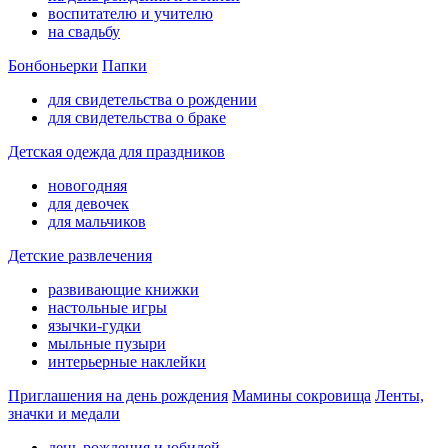
воспитателю и учителю
на свадьбу
Бонбоньерки
Папки
для свидетельства о рождении
для свидетельства о браке
Детская одежда для праздников
новогодняя
для девочек
для мальчиков
Детские развлечения
развивающие книжки
настольные игры
язычки-гудки
мыльные пузыри
интерьерные наклейки
Приглашения на день рождения
Мамины сокровища
Ленты,
значки и медали
день рождения и юбилей