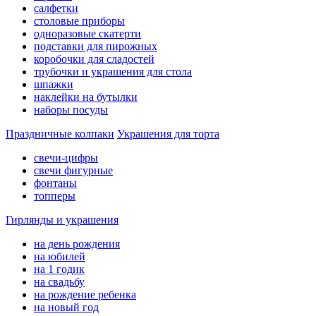
салфетки
столовые приборы
одноразовые скатерти
подставки для пирожных
коробочки для сладостей
трубочки и украшения для стола
шпажки
наклейки на бутылки
наборы посуды
Праздничные колпаки
Украшения для торта
свечи-цифры
свечи фигурные
фонтаны
топперы
Гирлянды и украшения
на день рождения
на юбилей
на 1 годик
на свадьбу
на рождение ребенка
на новый год