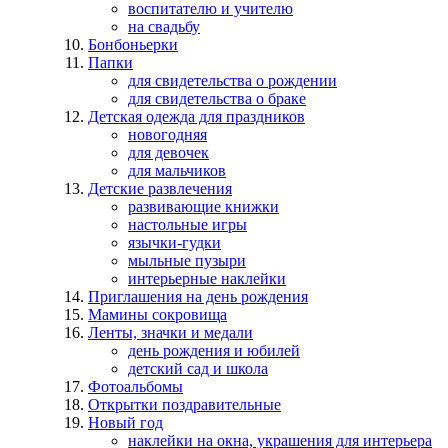
воспитателю и учителю
на свадьбу
Бонбоньерки
Папки
для свидетельства о рождении
для свидетельства о браке
Детская одежда для праздников
новогодняя
для девочек
для мальчиков
Детские развлечения
развивающие книжки
настольные игры
язычки-гудки
мыльные пузыри
интерьерные наклейки
Приглашения на день рождения
Мамины сокровища
Ленты, значки и медали
день рождения и юбилей
детский сад и школа
Фотоальбомы
Открытки поздравительные
Новый год
наклейки на окна, украшения для интерьера