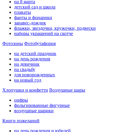
на 8 марта
детский сад и школа
плакаты
фанты и фонарики
занавес-дождик
флажки, звездочки, кружочки, подвески
наборы украшений на скотче
Фотозоны
Фотобутафория
на детский праздник
на день рождения
на девичник
на свадьбу
для новорожденных
на новый год
Хлопушки и конфетти
Воздушные шары
цифры
фольгированные фигурные
воздушные шарики
Книги пожеланий
на день рождения и юбилей