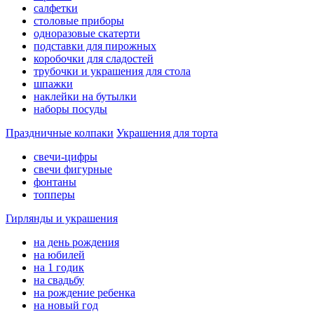
салфетки
столовые приборы
одноразовые скатерти
подставки для пирожных
коробочки для сладостей
трубочки и украшения для стола
шпажки
наклейки на бутылки
наборы посуды
Праздничные колпаки
Украшения для торта
свечи-цифры
свечи фигурные
фонтаны
топперы
Гирлянды и украшения
на день рождения
на юбилей
на 1 годик
на свадьбу
на рождение ребенка
на новый год