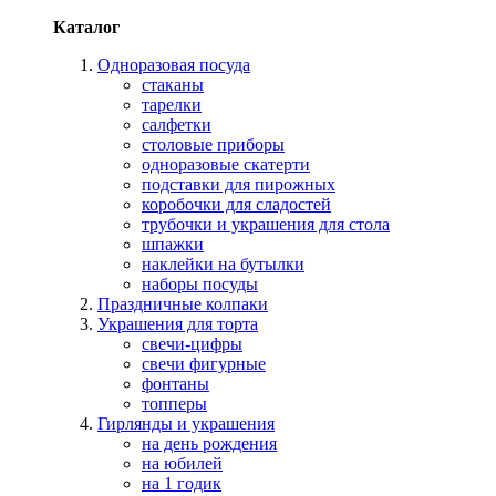
Каталог
Одноразовая посуда
стаканы
тарелки
салфетки
столовые приборы
одноразовые скатерти
подставки для пирожных
коробочки для сладостей
трубочки и украшения для стола
шпажки
наклейки на бутылки
наборы посуды
Праздничные колпаки
Украшения для торта
свечи-цифры
свечи фигурные
фонтаны
топперы
Гирлянды и украшения
на день рождения
на юбилей
на 1 годик