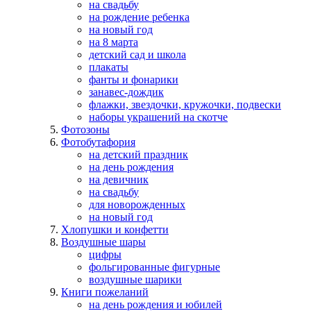
на свадьбу
на рождение ребенка
на новый год
на 8 марта
детский сад и школа
плакаты
фанты и фонарики
занавес-дождик
флажки, звездочки, кружочки, подвески
наборы украшений на скотче
Фотозоны
Фотобутафория
на детский праздник
на день рождения
на девичник
на свадьбу
для новорожденных
на новый год
Хлопушки и конфетти
Воздушные шары
цифры
фольгированные фигурные
воздушные шарики
Книги пожеланий
на день рождения и юбилей