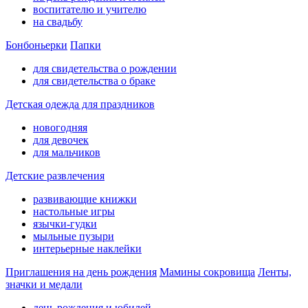
воспитателю и учителю
на свадьбу
Бонбоньерки
Папки
для свидетельства о рождении
для свидетельства о браке
Детская одежда для праздников
новогодняя
для девочек
для мальчиков
Детские развлечения
развивающие книжки
настольные игры
язычки-гудки
мыльные пузыри
интерьерные наклейки
Приглашения на день рождения
Мамины сокровища
Ленты,
значки и медали
день рождения и юбилей