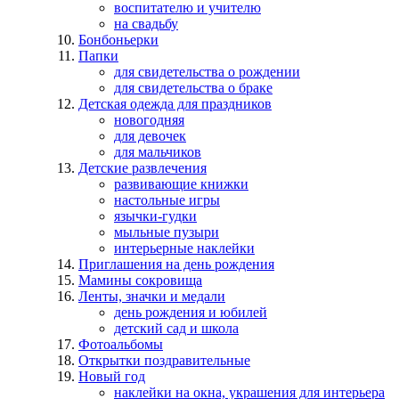
воспитателю и учителю
на свадьбу
Бонбоньерки
Папки
для свидетельства о рождении
для свидетельства о браке
Детская одежда для праздников
новогодняя
для девочек
для мальчиков
Детские развлечения
развивающие книжки
настольные игры
язычки-гудки
мыльные пузыри
интерьерные наклейки
Приглашения на день рождения
Мамины сокровища
Ленты, значки и медали
день рождения и юбилей
детский сад и школа
Фотоальбомы
Открытки поздравительные
Новый год
наклейки на окна, украшения для интерьера