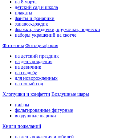
на 8 марта
детский сад и школа
плакаты
фанты и фонарики
занавес-дождик
флажки, звездочки, кружочки, подвески
наборы украшений на скотче
Фотозоны
Фотобутафория
на детский праздник
на день рождения
на девичник
на свадьбу
для новорожденных
на новый год
Хлопушки и конфетти
Воздушные шары
цифры
фольгированные фигурные
воздушные шарики
Книги пожеланий
на день рождения и юбилей