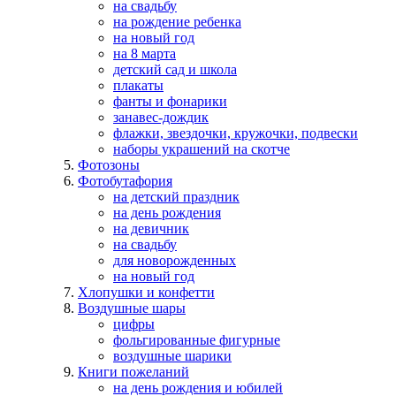
на свадьбу
на рождение ребенка
на новый год
на 8 марта
детский сад и школа
плакаты
фанты и фонарики
занавес-дождик
флажки, звездочки, кружочки, подвески
наборы украшений на скотче
Фотозоны
Фотобутафория
на детский праздник
на день рождения
на девичник
на свадьбу
для новорожденных
на новый год
Хлопушки и конфетти
Воздушные шары
цифры
фольгированные фигурные
воздушные шарики
Книги пожеланий
на день рождения и юбилей