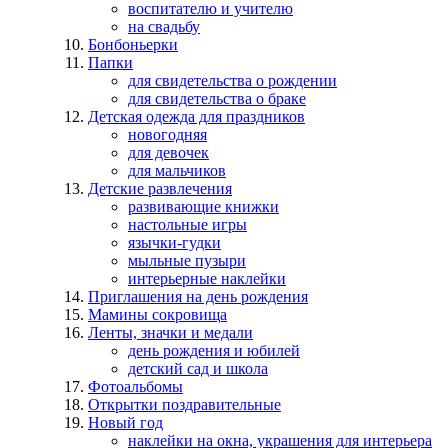
воспитателю и учителю
на свадьбу
Бонбоньерки
Папки
для свидетельства о рождении
для свидетельства о браке
Детская одежда для праздников
новогодняя
для девочек
для мальчиков
Детские развлечения
развивающие книжки
настольные игры
язычки-гудки
мыльные пузыри
интерьерные наклейки
Приглашения на день рождения
Мамины сокровища
Ленты, значки и медали
день рождения и юбилей
детский сад и школа
Фотоальбомы
Открытки поздравительные
Новый год
наклейки на окна, украшения для интерьера