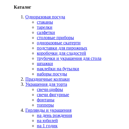
Каталог
Одноразовая посуда
стаканы
тарелки
салфетки
столовые приборы
одноразовые скатерти
подставки для пирожных
коробочки для сладостей
трубочки и украшения для стола
шпажки
наклейки на бутылки
наборы посуды
Праздничные колпаки
Украшения для торта
свечи-цифры
свечи фигурные
фонтаны
топперы
Гирлянды и украшения
на день рождения
на юбилей
на 1 годик