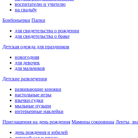
воспитателю и учителю
на свадьбу
Бонбоньерки
Папки
для свидетельства о рождении
для свидетельства о браке
Детская одежда для праздников
новогодняя
для девочек
для мальчиков
Детские развлечения
развивающие книжки
настольные игры
язычки-гудки
мыльные пузыри
интерьерные наклейки
Приглашения на день рождения
Мамины сокровища
Ленты, зн
день рождения и юбилей
детский сад и школа