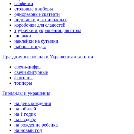
салфетки
столовые приборы
одноразовые скатерти
подставки для пирожных
коробочки для сладостей
трубочки и украшения для стола
шпажки
наклейки на бутылки
наборы посуды
Праздничные колпаки
Украшения для торта
свечи-цифры
свечи фигурные
фонтаны
топперы
Гирлянды и украшения
на день рождения
на юбилей
на 1 годик
на свадьбу
на рождение ребенка
на новый год