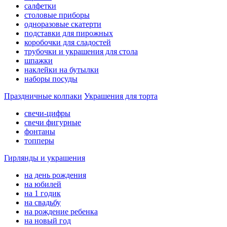
салфетки
столовые приборы
одноразовые скатерти
подставки для пирожных
коробочки для сладостей
трубочки и украшения для стола
шпажки
наклейки на бутылки
наборы посуды
Праздничные колпаки
Украшения для торта
свечи-цифры
свечи фигурные
фонтаны
топперы
Гирлянды и украшения
на день рождения
на юбилей
на 1 годик
на свадьбу
на рождение ребенка
на новый год