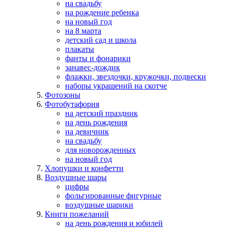
на свадьбу
на рождение ребенка
на новый год
на 8 марта
детский сад и школа
плакаты
фанты и фонарики
занавес-дождик
флажки, звездочки, кружочки, подвески
наборы украшений на скотче
Фотозоны
Фотобутафория
на детский праздник
на день рождения
на девичник
на свадьбу
для новорожденных
на новый год
Хлопушки и конфетти
Воздушные шары
цифры
фольгированные фигурные
воздушные шарики
Книги пожеланий
на день рождения и юбилей