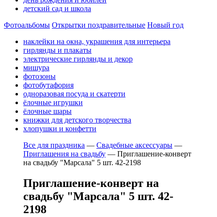
детский сад и школа
Фотоальбомы
Открытки поздравительные
Новый год
наклейки на окна, украшения для интерьера
гирлянды и плакаты
электрические гирлянды и декор
мишура
фотозоны
фотобутафория
одноразовая посуда и скатерти
ёлочные игрушки
ёлочные шары
книжки для детского творчества
хлопушки и конфетти
Все для праздника
—
Свадебные аксессуары
—
Приглашения на свадьбу
—
Приглашение-конверт
на свадьбу "Марсала" 5 шт. 42-2198
Приглашение-конверт на
свадьбу "Марсала" 5 шт. 42-
2198