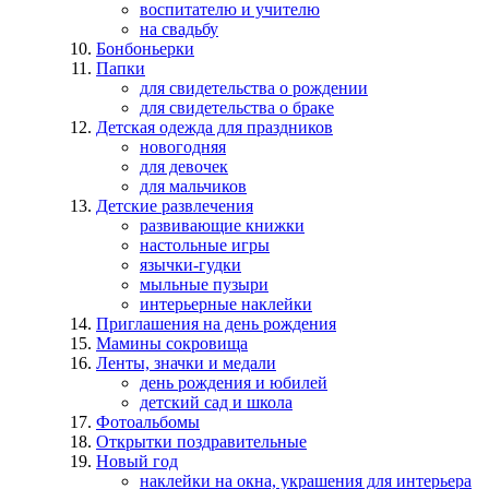
воспитателю и учителю
на свадьбу
Бонбоньерки
Папки
для свидетельства о рождении
для свидетельства о браке
Детская одежда для праздников
новогодняя
для девочек
для мальчиков
Детские развлечения
развивающие книжки
настольные игры
язычки-гудки
мыльные пузыри
интерьерные наклейки
Приглашения на день рождения
Мамины сокровища
Ленты, значки и медали
день рождения и юбилей
детский сад и школа
Фотоальбомы
Открытки поздравительные
Новый год
наклейки на окна, украшения для интерьера