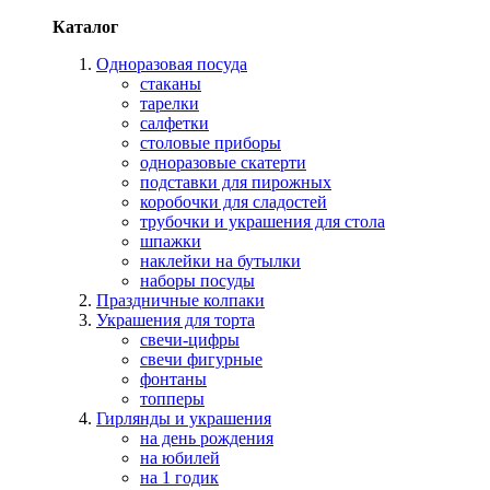
Каталог
Одноразовая посуда
стаканы
тарелки
салфетки
столовые приборы
одноразовые скатерти
подставки для пирожных
коробочки для сладостей
трубочки и украшения для стола
шпажки
наклейки на бутылки
наборы посуды
Праздничные колпаки
Украшения для торта
свечи-цифры
свечи фигурные
фонтаны
топперы
Гирлянды и украшения
на день рождения
на юбилей
на 1 годик