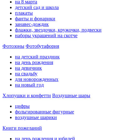
на 8 марта
детский сад и школа
плакаты
фанты и фонарики
занавес-дождик
флажки, звездочки, кружочки, подвески
наборы украшений на скотче
Фотозоны
Фотобутафория
на детский праздник
на день рождения
на девичник
на свадьбу
для новорожденных
на новый год
Хлопушки и конфетти
Воздушные шары
цифры
фольгированные фигурные
воздушные шарики
Книги пожеланий
на день рождения и юбилей