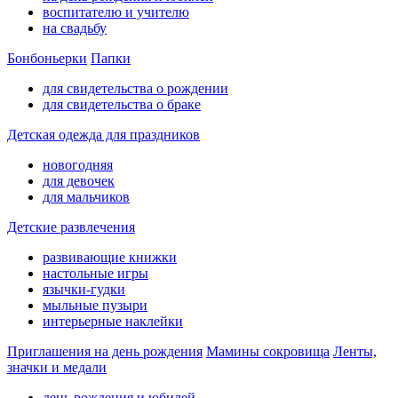
воспитателю и учителю
на свадьбу
Бонбоньерки
Папки
для свидетельства о рождении
для свидетельства о браке
Детская одежда для праздников
новогодняя
для девочек
для мальчиков
Детские развлечения
развивающие книжки
настольные игры
язычки-гудки
мыльные пузыри
интерьерные наклейки
Приглашения на день рождения
Мамины сокровища
Ленты,
значки и медали
день рождения и юбилей