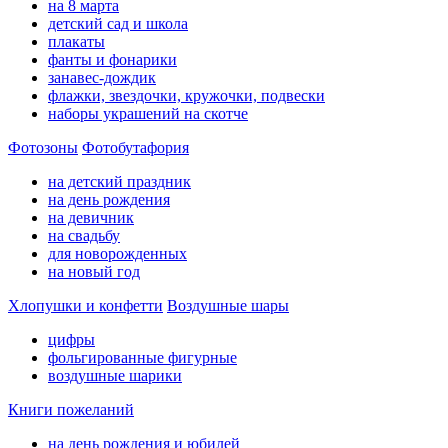
на 8 марта
детский сад и школа
плакаты
фанты и фонарики
занавес-дождик
флажки, звездочки, кружочки, подвески
наборы украшений на скотче
Фотозоны
Фотобутафория
на детский праздник
на день рождения
на девичник
на свадьбу
для новорожденных
на новый год
Хлопушки и конфетти
Воздушные шары
цифры
фольгированные фигурные
воздушные шарики
Книги пожеланий
на день рождения и юбилей