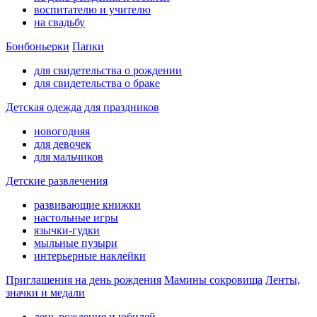
воспитателю и учителю
на свадьбу
Бонбоньерки
Папки
для свидетельства о рождении
для свидетельства о браке
Детская одежда для праздников
новогодняя
для девочек
для мальчиков
Детские развлечения
развивающие книжки
настольные игры
язычки-гудки
мыльные пузыри
интерьерные наклейки
Приглашения на день рождения
Мамины сокровища
Ленты,
значки и медали
день рождения и юбилей