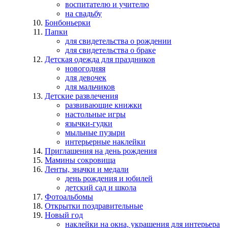
воспитателю и учителю
на свадьбу
Бонбоньерки
Папки
для свидетельства о рождении
для свидетельства о браке
Детская одежда для праздников
новогодняя
для девочек
для мальчиков
Детские развлечения
развивающие книжки
настольные игры
язычки-гудки
мыльные пузыри
интерьерные наклейки
Приглашения на день рождения
Мамины сокровища
Ленты, значки и медали
день рождения и юбилей
детский сад и школа
Фотоальбомы
Открытки поздравительные
Новый год
наклейки на окна, украшения для интерьера