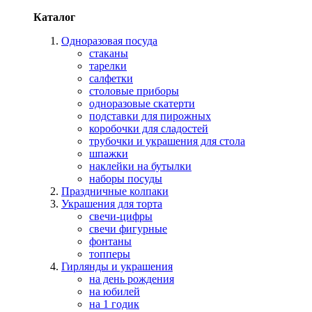
Каталог
Одноразовая посуда
стаканы
тарелки
салфетки
столовые приборы
одноразовые скатерти
подставки для пирожных
коробочки для сладостей
трубочки и украшения для стола
шпажки
наклейки на бутылки
наборы посуды
Праздничные колпаки
Украшения для торта
свечи-цифры
свечи фигурные
фонтаны
топперы
Гирлянды и украшения
на день рождения
на юбилей
на 1 годик