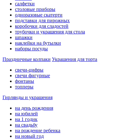
салфетки
столовые приборы
одноразовые скатерти
подставки для пирожных
коробочки для сладостей
трубочки и украшения для стола
шпажки
наклейки на бутылки
наборы посуды
Праздничные колпаки
Украшения для торта
свечи-цифры
свечи фигурные
фонтаны
топперы
Гирлянды и украшения
на день рождения
на юбилей
на 1 годик
на свадьбу
на рождение ребенка
на новый год