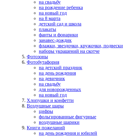
на свадьбу
на рождение ребенка
на новый год
на 8 марта
детский сад и школа
плакаты
фанты и фонарики
занавес-дождик
флажки, звездочки, кружочки, подвески
наборы украшений на скотче
Фотозоны
Фотобутафория
на детский праздник
на день рождения
на девичник
на свадьбу
для новорожденных
на новый год
Хлопушки и конфетти
Воздушные шары
цифры
фольгированные фигурные
воздушные шарики
Книги пожеланий
на день рождения и юбилей