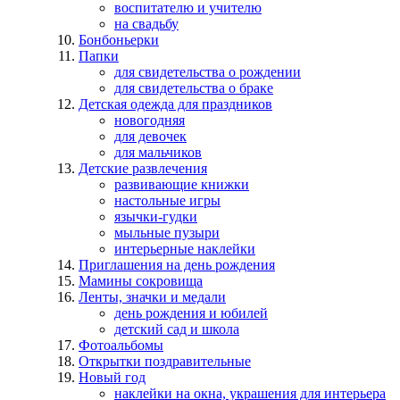
воспитателю и учителю
на свадьбу
Бонбоньерки
Папки
для свидетельства о рождении
для свидетельства о браке
Детская одежда для праздников
новогодняя
для девочек
для мальчиков
Детские развлечения
развивающие книжки
настольные игры
язычки-гудки
мыльные пузыри
интерьерные наклейки
Приглашения на день рождения
Мамины сокровища
Ленты, значки и медали
день рождения и юбилей
детский сад и школа
Фотоальбомы
Открытки поздравительные
Новый год
наклейки на окна, украшения для интерьера