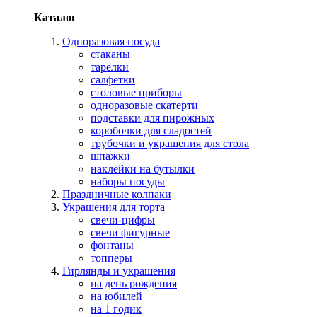
Каталог
Одноразовая посуда
стаканы
тарелки
салфетки
столовые приборы
одноразовые скатерти
подставки для пирожных
коробочки для сладостей
трубочки и украшения для стола
шпажки
наклейки на бутылки
наборы посуды
Праздничные колпаки
Украшения для торта
свечи-цифры
свечи фигурные
фонтаны
топперы
Гирлянды и украшения
на день рождения
на юбилей
на 1 годик