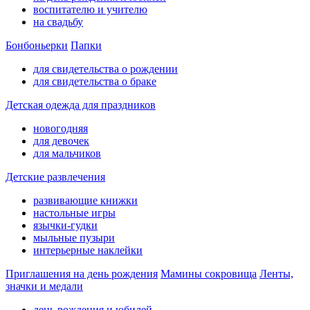
воспитателю и учителю
на свадьбу
Бонбоньерки
Папки
для свидетельства о рождении
для свидетельства о браке
Детская одежда для праздников
новогодняя
для девочек
для мальчиков
Детские развлечения
развивающие книжки
настольные игры
язычки-гудки
мыльные пузыри
интерьерные наклейки
Приглашения на день рождения
Мамины сокровища
Ленты,
значки и медали
день рождения и юбилей