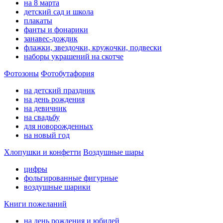
на 8 марта
детский сад и школа
плакаты
фанты и фонарики
занавес-дождик
флажки, звездочки, кружочки, подвески
наборы украшений на скотче
Фотозоны
Фотобутафория
на детский праздник
на день рождения
на девичник
на свадьбу
для новорожденных
на новый год
Хлопушки и конфетти
Воздушные шары
цифры
фольгированные фигурные
воздушные шарики
Книги пожеланий
на день рождения и юбилей