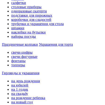
салфетки
столовые приборы
одноразовые скатерти
подставки для пирожных
коробочки для сладостей
трубочки и украшения для стола
шпажки
наклейки на бутылки
наборы посуды
Праздничные колпаки
Украшения для торта
свечи-цифры
свечи фигурные
фонтаны
топперы
Гирлянды и украшения
на день рождения
на юбилей
на 1 годик
на свадьбу
на рождение ребенка
на новый год