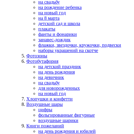
на свадьбу
на рождение ребенка
на новый год
на 8 марта
детский сад и школа
плакаты
фанты и фонарики
занавес-дождик
флажки, звездочки, кружочки, подвески
наборы украшений на скотче
Фотозоны
Фотобутафория
на детский праздник
на день рождения
на девичник
на свадьбу
для новорожденных
на новый год
Хлопушки и конфетти
Воздушные шары
цифры
фольгированные фигурные
воздушные шарики
Книги пожеланий
на день рождения и юбилей