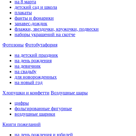
на 8 марта
детский сад и школа
плакаты
фанты и фонарики
занавес-дождик
флажки, звездочки, кружочки, подвески
наборы украшений на скотче
Фотозоны
Фотобутафория
на детский праздник
на день рождения
на девичник
на свадьбу
для новорожденных
на новый год
Хлопушки и конфетти
Воздушные шары
цифры
фольгированные фигурные
воздушные шарики
Книги пожеланий
на день рождения и юбилей