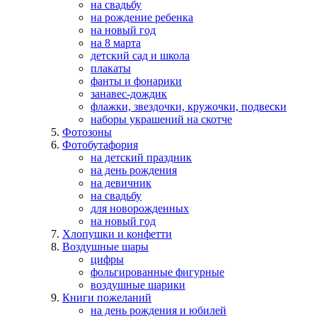
на свадьбу
на рождение ребенка
на новый год
на 8 марта
детский сад и школа
плакаты
фанты и фонарики
занавес-дождик
флажки, звездочки, кружочки, подвески
наборы украшений на скотче
Фотозоны
Фотобутафория
на детский праздник
на день рождения
на девичник
на свадьбу
для новорожденных
на новый год
Хлопушки и конфетти
Воздушные шары
цифры
фольгированные фигурные
воздушные шарики
Книги пожеланий
на день рождения и юбилей