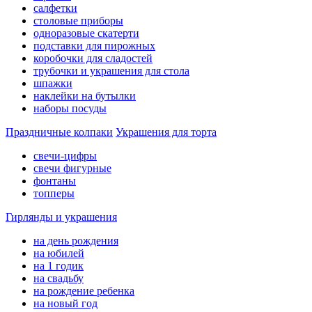
салфетки
столовые приборы
одноразовые скатерти
подставки для пирожных
коробочки для сладостей
трубочки и украшения для стола
шпажки
наклейки на бутылки
наборы посуды
Праздничные колпаки
Украшения для торта
свечи-цифры
свечи фигурные
фонтаны
топперы
Гирлянды и украшения
на день рождения
на юбилей
на 1 годик
на свадьбу
на рождение ребенка
на новый год