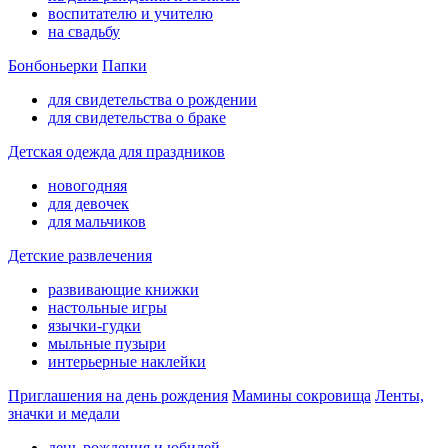
воспитателю и учителю
на свадьбу
Бонбоньерки
Папки
для свидетельства о рождении
для свидетельства о браке
Детская одежда для праздников
новогодняя
для девочек
для мальчиков
Детские развлечения
развивающие книжки
настольные игры
язычки-гудки
мыльные пузыри
интерьерные наклейки
Приглашения на день рождения
Мамины сокровища
Ленты,
значки и медали
день рождения и юбилей