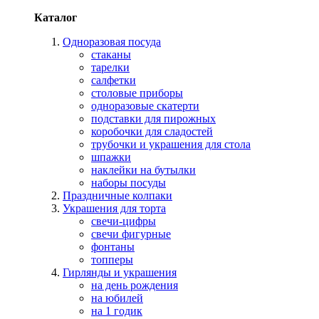
Каталог
Одноразовая посуда
стаканы
тарелки
салфетки
столовые приборы
одноразовые скатерти
подставки для пирожных
коробочки для сладостей
трубочки и украшения для стола
шпажки
наклейки на бутылки
наборы посуды
Праздничные колпаки
Украшения для торта
свечи-цифры
свечи фигурные
фонтаны
топперы
Гирлянды и украшения
на день рождения
на юбилей
на 1 годик