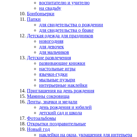
воспитателю и учителю
на свадьбу
Бонбоньерки
Папки
для свидетельства о рождении
для свидетельства о браке
Детская одежда для праздников
новогодняя
для девочек
для мальчиков
Детские развлечения
развивающие книжки
настольные игры
язычки-гудки
мыльные пузыри
интерьерные наклейки
Приглашения на день рождения
Мамины сокровища
Ленты, значки и медали
день рождения и юбилей
детский сад и школа
Фотоальбомы
Открытки поздравительные
Новый год
наклейки на окна, украшения для интерьера