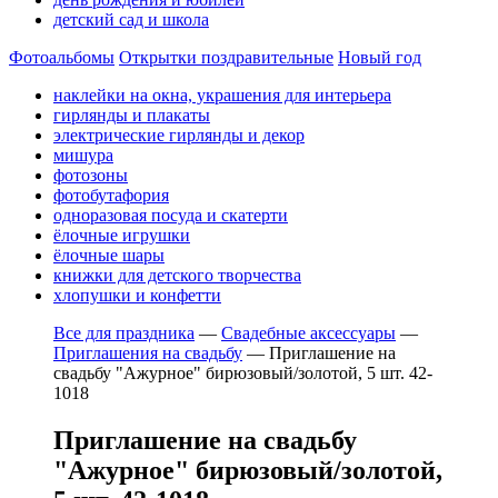
детский сад и школа
Фотоальбомы
Открытки поздравительные
Новый год
наклейки на окна, украшения для интерьера
гирлянды и плакаты
электрические гирлянды и декор
мишура
фотозоны
фотобутафория
одноразовая посуда и скатерти
ёлочные игрушки
ёлочные шары
книжки для детского творчества
хлопушки и конфетти
Все для праздника
—
Свадебные аксессуары
—
Приглашения на свадьбу
—
Приглашение на
свадьбу "Ажурное" бирюзовый/золотой, 5 шт. 42-
1018
Приглашение на свадьбу
"Ажурное" бирюзовый/золотой,