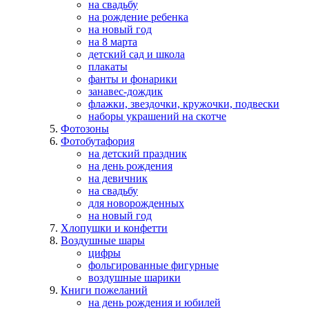
на свадьбу
на рождение ребенка
на новый год
на 8 марта
детский сад и школа
плакаты
фанты и фонарики
занавес-дождик
флажки, звездочки, кружочки, подвески
наборы украшений на скотче
Фотозоны
Фотобутафория
на детский праздник
на день рождения
на девичник
на свадьбу
для новорожденных
на новый год
Хлопушки и конфетти
Воздушные шары
цифры
фольгированные фигурные
воздушные шарики
Книги пожеланий
на день рождения и юбилей