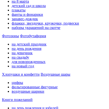
на 8 марта
детский сад и школа
плакаты
фанты и фонарики
занавес-дождик
флажки, звездочки, кружочки, подвески
наборы украшений на скотче
Фотозоны
Фотобутафория
на детский праздник
на день рождения
на девичник
на свадьбу
для новорожденных
на новый год
Хлопушки и конфетти
Воздушные шары
цифры
фольгированные фигурные
воздушные шарики
Книги пожеланий
на день рождения и юбилей