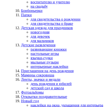
воспитателю и учителю
на свадьбу
Бонбоньерки
Папки
для свидетельства о рождении
для свидетельства о браке
Детская одежда для праздников
новогодняя
для девочек
для мальчиков
Детские развлечения
развивающие книжки
настольные игры
язычки-гудки
мыльные пузыри
интерьерные наклейки
Приглашения на день рождения
Мамины сокровища
Ленты, значки и медали
день рождения и юбилей
детский сад и школа
Фотоальбомы
Открытки поздравительные
Новый год
наклейки на окна, украшения для интерьера