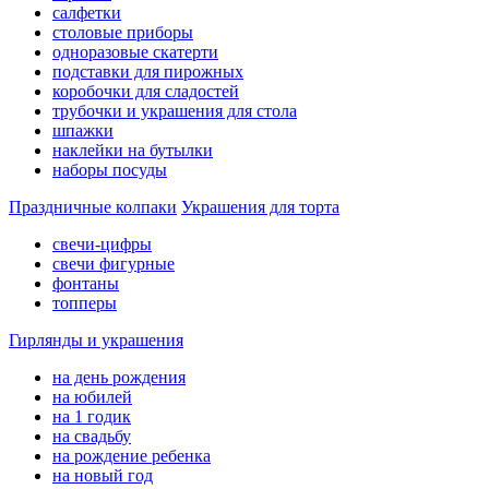
салфетки
столовые приборы
одноразовые скатерти
подставки для пирожных
коробочки для сладостей
трубочки и украшения для стола
шпажки
наклейки на бутылки
наборы посуды
Праздничные колпаки
Украшения для торта
свечи-цифры
свечи фигурные
фонтаны
топперы
Гирлянды и украшения
на день рождения
на юбилей
на 1 годик
на свадьбу
на рождение ребенка
на новый год