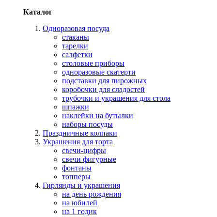
Каталог
Одноразовая посуда
стаканы
тарелки
салфетки
столовые приборы
одноразовые скатерти
подставки для пирожных
коробочки для сладостей
трубочки и украшения для стола
шпажки
наклейки на бутылки
наборы посуды
Праздничные колпаки
Украшения для торта
свечи-цифры
свечи фигурные
фонтаны
топперы
Гирлянды и украшения
на день рождения
на юбилей
на 1 годик