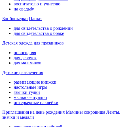
воспитателю и учителю
на свадьбу
Бонбоньерки
Папки
для свидетельства о рождении
для свидетельства о браке
Детская одежда для праздников
новогодняя
для девочек
для мальчиков
Детские развлечения
развивающие книжки
настольные игры
язычки-гудки
мыльные пузыри
интерьерные наклейки
Приглашения на день рождения
Мамины сокровища
Ленты,
значки и медали
день рождения и юбилей