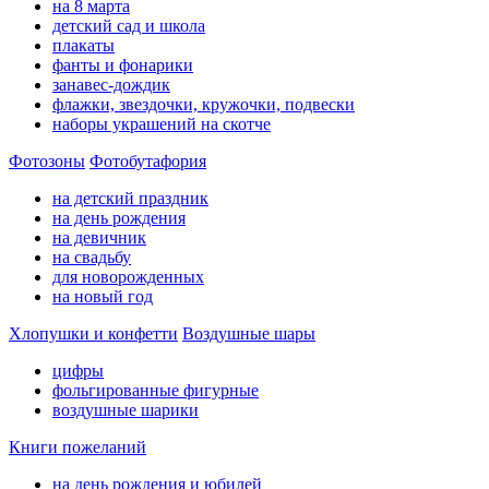
на 8 марта
детский сад и школа
плакаты
фанты и фонарики
занавес-дождик
флажки, звездочки, кружочки, подвески
наборы украшений на скотче
Фотозоны
Фотобутафория
на детский праздник
на день рождения
на девичник
на свадьбу
для новорожденных
на новый год
Хлопушки и конфетти
Воздушные шары
цифры
фольгированные фигурные
воздушные шарики
Книги пожеланий
на день рождения и юбилей