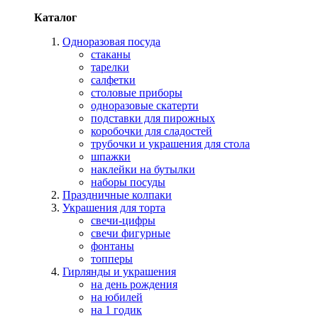
Каталог
Одноразовая посуда
стаканы
тарелки
салфетки
столовые приборы
одноразовые скатерти
подставки для пирожных
коробочки для сладостей
трубочки и украшения для стола
шпажки
наклейки на бутылки
наборы посуды
Праздничные колпаки
Украшения для торта
свечи-цифры
свечи фигурные
фонтаны
топперы
Гирлянды и украшения
на день рождения
на юбилей
на 1 годик