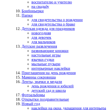
воспитателю и учителю
на свадьбу
Бонбоньерки
Папки
для свидетельства о рождении
для свидетельства о браке
Детская одежда для праздников
новогодняя
для девочек
для мальчиков
Детские развлечения
развивающие книжки
настольные игры
язычки-гудки
мыльные пузыри
интерьерные наклейки
Приглашения на день рождения
Мамины сокровища
Ленты, значки и медали
день рождения и юбилей
детский сад и школа
Фотоальбомы
Открытки поздравительные
Новый год
наклейки на окна, украшения для интерьера