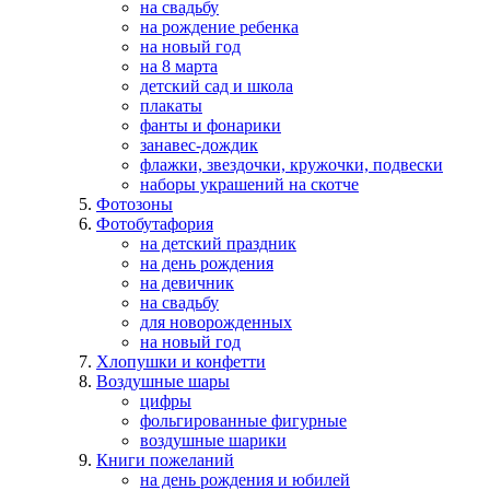
на свадьбу
на рождение ребенка
на новый год
на 8 марта
детский сад и школа
плакаты
фанты и фонарики
занавес-дождик
флажки, звездочки, кружочки, подвески
наборы украшений на скотче
Фотозоны
Фотобутафория
на детский праздник
на день рождения
на девичник
на свадьбу
для новорожденных
на новый год
Хлопушки и конфетти
Воздушные шары
цифры
фольгированные фигурные
воздушные шарики
Книги пожеланий
на день рождения и юбилей