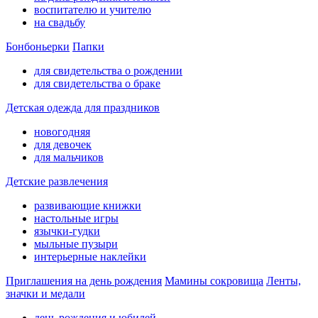
воспитателю и учителю
на свадьбу
Бонбоньерки
Папки
для свидетельства о рождении
для свидетельства о браке
Детская одежда для праздников
новогодняя
для девочек
для мальчиков
Детские развлечения
развивающие книжки
настольные игры
язычки-гудки
мыльные пузыри
интерьерные наклейки
Приглашения на день рождения
Мамины сокровища
Ленты,
значки и медали
день рождения и юбилей