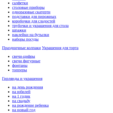
салфетки
столовые приборы
одноразовые скатерти
подставки для пирожных
коробочки для сладостей
трубочки и украшения для стола
шпажки
наклейки на бутылки
наборы посуды
Праздничные колпаки
Украшения для торта
свечи-цифры
свечи фигурные
фонтаны
топперы
Гирлянды и украшения
на день рождения
на юбилей
на 1 годик
на свадьбу
на рождение ребенка
на новый год