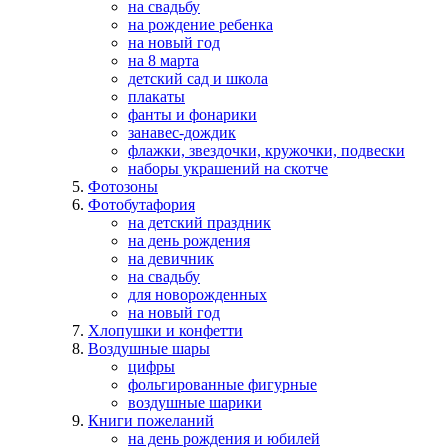
на свадьбу
на рождение ребенка
на новый год
на 8 марта
детский сад и школа
плакаты
фанты и фонарики
занавес-дождик
флажки, звездочки, кружочки, подвески
наборы украшений на скотче
Фотозоны
Фотобутафория
на детский праздник
на день рождения
на девичник
на свадьбу
для новорожденных
на новый год
Хлопушки и конфетти
Воздушные шары
цифры
фольгированные фигурные
воздушные шарики
Книги пожеланий
на день рождения и юбилей