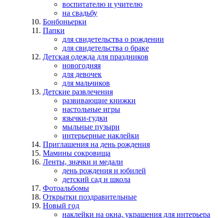
воспитателю и учителю
на свадьбу
Бонбоньерки
Папки
для свидетельства о рождении
для свидетельства о браке
Детская одежда для праздников
новогодняя
для девочек
для мальчиков
Детские развлечения
развивающие книжки
настольные игры
язычки-гудки
мыльные пузыри
интерьерные наклейки
Приглашения на день рождения
Мамины сокровища
Ленты, значки и медали
день рождения и юбилей
детский сад и школа
Фотоальбомы
Открытки поздравительные
Новый год
наклейки на окна, украшения для интерьера