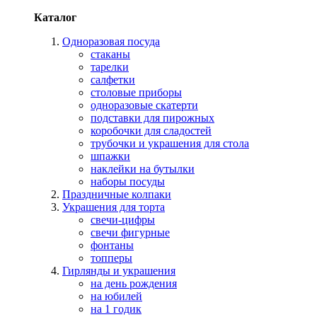
Каталог
Одноразовая посуда
стаканы
тарелки
салфетки
столовые приборы
одноразовые скатерти
подставки для пирожных
коробочки для сладостей
трубочки и украшения для стола
шпажки
наклейки на бутылки
наборы посуды
Праздничные колпаки
Украшения для торта
свечи-цифры
свечи фигурные
фонтаны
топперы
Гирлянды и украшения
на день рождения
на юбилей
на 1 годик