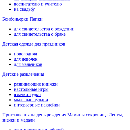
воспитателю и учителю
на свадьбу
Бонбоньерки
Папки
для свидетельства о рождении
для свидетельства о браке
Детская одежда для праздников
новогодняя
для девочек
для мальчиков
Детские развлечения
развивающие книжки
настольные игры
язычки-гудки
мыльные пузыри
интерьерные наклейки
Приглашения на день рождения
Мамины сокровища
Ленты,
значки и медали
день рождения и юбилей