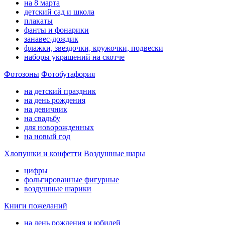
на 8 марта
детский сад и школа
плакаты
фанты и фонарики
занавес-дождик
флажки, звездочки, кружочки, подвески
наборы украшений на скотче
Фотозоны
Фотобутафория
на детский праздник
на день рождения
на девичник
на свадьбу
для новорожденных
на новый год
Хлопушки и конфетти
Воздушные шары
цифры
фольгированные фигурные
воздушные шарики
Книги пожеланий
на день рождения и юбилей