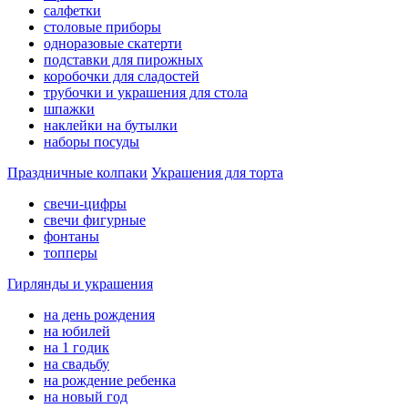
салфетки
столовые приборы
одноразовые скатерти
подставки для пирожных
коробочки для сладостей
трубочки и украшения для стола
шпажки
наклейки на бутылки
наборы посуды
Праздничные колпаки
Украшения для торта
свечи-цифры
свечи фигурные
фонтаны
топперы
Гирлянды и украшения
на день рождения
на юбилей
на 1 годик
на свадьбу
на рождение ребенка
на новый год