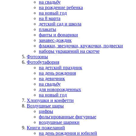
на свадьбу
на рождение ребенка
на новый год
на 8 марта
детский сад и школа
плакаты
фанты и фонарики
занавес-дождик
флажки, звездочки, кружочки, подвески
наборы украшений на скотче
Фотозоны
Фотобутафория
на детский праздник
на день рождения
на девичник
на свадьбу
для новорожденных
на новый год
Хлопушки и конфетти
Воздушные шары
цифры
фольгированные фигурные
воздушные шарики
Книги пожеланий
на день рождения и юбилей