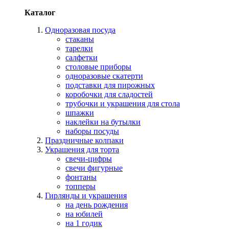
Каталог
Одноразовая посуда
стаканы
тарелки
салфетки
столовые приборы
одноразовые скатерти
подставки для пирожных
коробочки для сладостей
трубочки и украшения для стола
шпажки
наклейки на бутылки
наборы посуды
Праздничные колпаки
Украшения для торта
свечи-цифры
свечи фигурные
фонтаны
топперы
Гирлянды и украшения
на день рождения
на юбилей
на 1 годик