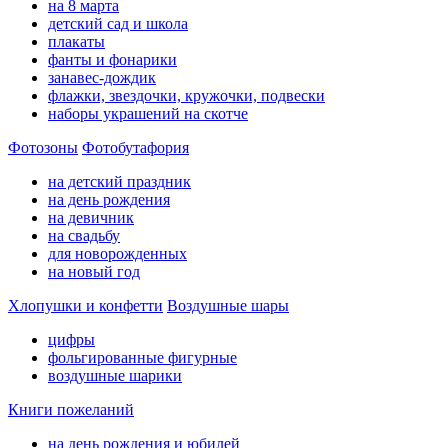
на 8 марта
детский сад и школа
плакаты
фанты и фонарики
занавес-дождик
флажки, звездочки, кружочки, подвески
наборы украшений на скотче
Фотозоны
Фотобутафория
на детский праздник
на день рождения
на девичник
на свадьбу
для новорожденных
на новый год
Хлопушки и конфетти
Воздушные шары
цифры
фольгированные фигурные
воздушные шарики
Книги пожеланий
на день рождения и юбилей