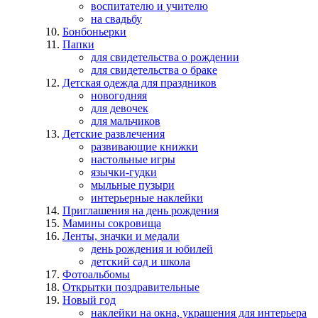
воспитателю и учителю
на свадьбу
Бонбоньерки
Папки
для свидетельства о рождении
для свидетельства о браке
Детская одежда для праздников
новогодняя
для девочек
для мальчиков
Детские развлечения
развивающие книжки
настольные игры
язычки-гудки
мыльные пузыри
интерьерные наклейки
Приглашения на день рождения
Мамины сокровища
Ленты, значки и медали
день рождения и юбилей
детский сад и школа
Фотоальбомы
Открытки поздравительные
Новый год
наклейки на окна, украшения для интерьера