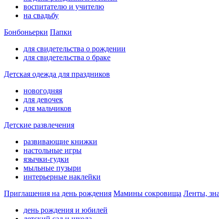
воспитателю и учителю
на свадьбу
Бонбоньерки
Папки
для свидетельства о рождении
для свидетельства о браке
Детская одежда для праздников
новогодняя
для девочек
для мальчиков
Детские развлечения
развивающие книжки
настольные игры
язычки-гудки
мыльные пузыри
интерьерные наклейки
Приглашения на день рождения
Мамины сокровища
Ленты, зн
день рождения и юбилей
детский сад и школа