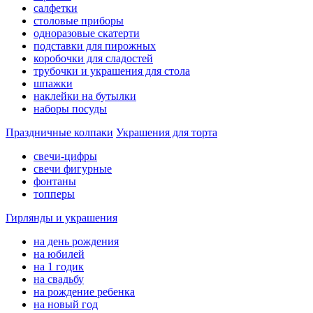
салфетки
столовые приборы
одноразовые скатерти
подставки для пирожных
коробочки для сладостей
трубочки и украшения для стола
шпажки
наклейки на бутылки
наборы посуды
Праздничные колпаки
Украшения для торта
свечи-цифры
свечи фигурные
фонтаны
топперы
Гирлянды и украшения
на день рождения
на юбилей
на 1 годик
на свадьбу
на рождение ребенка
на новый год