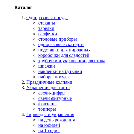
Каталог
Одноразовая посуда
стаканы
тарелки
салфетки
столовые приборы
одноразовые скатерти
подставки для пирожных
коробочки для сладостей
трубочки и украшения для стола
шпажки
наклейки на бутылки
наборы посуды
Праздничные колпаки
Украшения для торта
свечи-цифры
свечи фигурные
фонтаны
топперы
Гирлянды и украшения
на день рождения
на юбилей
на 1 годик