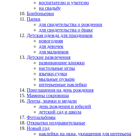
воспитателю и учителю
на свадьбу
Бонбоньерки
Папки
для свидетельства о рождении
для свидетельства о браке
Детская одежда для праздников
новогодняя
для девочек
для мальчиков
Детские развлечения
развивающие книжки
настольные игры
язычки-гудки
мыльные пузыри
интерьерные наклейки
Приглашения на день рождения
Мамины сокровища
Ленты, значки и медали
день рождения и юбилей
детский сад и школа
Фотоальбомы
Открытки поздравительные
Новый год
наклейки на окна, украшения для интерьера