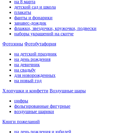
на 8 марта
детский сад и школа
плакаты
фанты и фонарики
занавес-дождик
флажки, звездочки, кружочки, подвески
наборы украшений на скотче
Фотозоны
Фотобутафория
на детский праздник
на день рождения
на девичник
на свадьбу
для новорожденных
на новый год
Хлопушки и конфетти
Воздушные шары
цифры
фольгированные фигурные
воздушные шарики
Книги пожеланий
на день рождения и юбилей