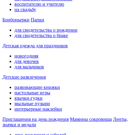
воспитателю и учителю
на свадьбу
Бонбоньерки
Папки
для свидетельства о рождении
для свидетельства о браке
Детская одежда для праздников
новогодняя
для девочек
для мальчиков
Детские развлечения
развивающие книжки
настольные игры
язычки-гудки
мыльные пузыри
интерьерные наклейки
Приглашения на день рождения
Мамины сокровища
Ленты,
значки и медали
день рождения и юбилей