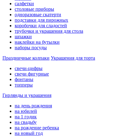
салфетки
столовые приборы
одноразовые скатерти
подставки для пирожных
коробочки для сладостей
трубочки и украшения для стола
шпажки
наклейки на бутылки
наборы посуды
Праздничные колпаки
Украшения для торта
свечи-цифры
свечи фигурные
фонтаны
топперы
Гирлянды и украшения
на день рождения
на юбилей
на 1 годик
на свадьбу
на рождение ребенка
на новый год