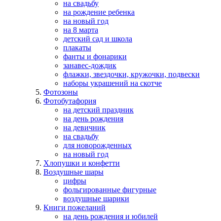
на свадьбу
на рождение ребенка
на новый год
на 8 марта
детский сад и школа
плакаты
фанты и фонарики
занавес-дождик
флажки, звездочки, кружочки, подвески
наборы украшений на скотче
Фотозоны
Фотобутафория
на детский праздник
на день рождения
на девичник
на свадьбу
для новорожденных
на новый год
Хлопушки и конфетти
Воздушные шары
цифры
фольгированные фигурные
воздушные шарики
Книги пожеланий
на день рождения и юбилей