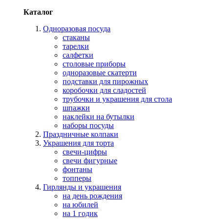
Каталог
Одноразовая посуда
стаканы
тарелки
салфетки
столовые приборы
одноразовые скатерти
подставки для пирожных
коробочки для сладостей
трубочки и украшения для стола
шпажки
наклейки на бутылки
наборы посуды
Праздничные колпаки
Украшения для торта
свечи-цифры
свечи фигурные
фонтаны
топперы
Гирлянды и украшения
на день рождения
на юбилей
на 1 годик