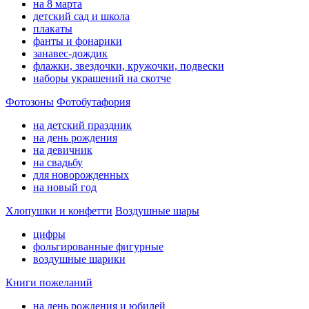
на 8 марта
детский сад и школа
плакаты
фанты и фонарики
занавес-дождик
флажки, звездочки, кружочки, подвески
наборы украшений на скотче
Фотозоны
Фотобутафория
на детский праздник
на день рождения
на девичник
на свадьбу
для новорожденных
на новый год
Хлопушки и конфетти
Воздушные шары
цифры
фольгированные фигурные
воздушные шарики
Книги пожеланий
на день рождения и юбилей