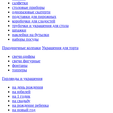
салфетки
столовые приборы
одноразовые скатерти
подставки для пирожных
коробочки для сладостей
трубочки и украшения для стола
шпажки
наклейки на бутылки
наборы посуды
Праздничные колпаки
Украшения для торта
свечи-цифры
свечи фигурные
фонтаны
топперы
Гирлянды и украшения
на день рождения
на юбилей
на 1 годик
на свадьбу
на рождение ребенка
на новый год