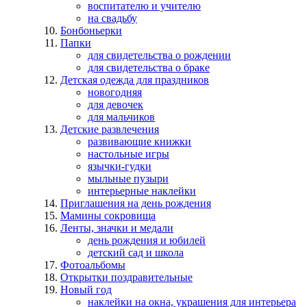
воспитателю и учителю
на свадьбу
Бонбоньерки
Папки
для свидетельства о рождении
для свидетельства о браке
Детская одежда для праздников
новогодняя
для девочек
для мальчиков
Детские развлечения
развивающие книжки
настольные игры
язычки-гудки
мыльные пузыри
интерьерные наклейки
Приглашения на день рождения
Мамины сокровища
Ленты, значки и медали
день рождения и юбилей
детский сад и школа
Фотоальбомы
Открытки поздравительные
Новый год
наклейки на окна, украшения для интерьера