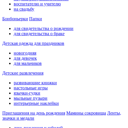
воспитателю и учителю
на свадьбу
Бонбоньерки
Папки
для свидетельства о рождении
для свидетельства о браке
Детская одежда для праздников
новогодняя
для девочек
для мальчиков
Детские развлечения
развивающие книжки
настольные игры
язычки-гудки
мыльные пузыри
интерьерные наклейки
Приглашения на день рождения
Мамины сокровища
Ленты,
значки и медали
день рождения и юбилей