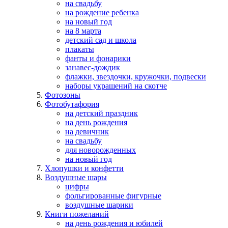
на свадьбу
на рождение ребенка
на новый год
на 8 марта
детский сад и школа
плакаты
фанты и фонарики
занавес-дождик
флажки, звездочки, кружочки, подвески
наборы украшений на скотче
Фотозоны
Фотобутафория
на детский праздник
на день рождения
на девичник
на свадьбу
для новорожденных
на новый год
Хлопушки и конфетти
Воздушные шары
цифры
фольгированные фигурные
воздушные шарики
Книги пожеланий
на день рождения и юбилей