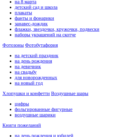
на 8 марта
детский сад и школа
плакаты
фанты и фонарики
занавес-дождик
флажки, звездочки, кружочки, подвески
наборы украшений на скотче
Фотозоны
Фотобутафория
на детский праздник
на день рождения
на девичник
на свадьбу
для новорожденных
на новый год
Хлопушки и конфетти
Воздушные шары
цифры
фольгированные фигурные
воздушные шарики
Книги пожеланий
на день рождения и юбилей