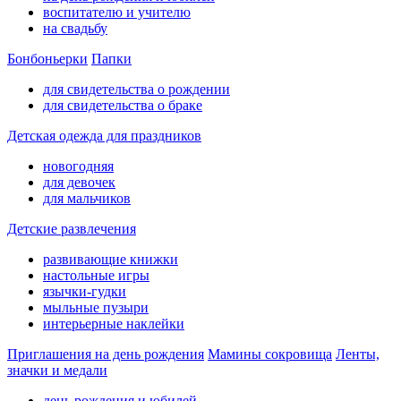
воспитателю и учителю
на свадьбу
Бонбоньерки
Папки
для свидетельства о рождении
для свидетельства о браке
Детская одежда для праздников
новогодняя
для девочек
для мальчиков
Детские развлечения
развивающие книжки
настольные игры
язычки-гудки
мыльные пузыри
интерьерные наклейки
Приглашения на день рождения
Мамины сокровища
Ленты,
значки и медали
день рождения и юбилей