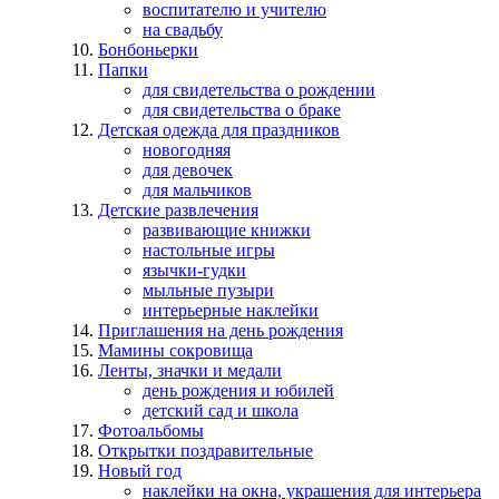
воспитателю и учителю
на свадьбу
Бонбоньерки
Папки
для свидетельства о рождении
для свидетельства о браке
Детская одежда для праздников
новогодняя
для девочек
для мальчиков
Детские развлечения
развивающие книжки
настольные игры
язычки-гудки
мыльные пузыри
интерьерные наклейки
Приглашения на день рождения
Мамины сокровища
Ленты, значки и медали
день рождения и юбилей
детский сад и школа
Фотоальбомы
Открытки поздравительные
Новый год
наклейки на окна, украшения для интерьера