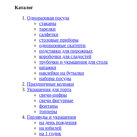
Каталог
Одноразовая посуда
стаканы
тарелки
салфетки
столовые приборы
одноразовые скатерти
подставки для пирожных
коробочки для сладостей
трубочки и украшения для стола
шпажки
наклейки на бутылки
наборы посуды
Праздничные колпаки
Украшения для торта
свечи-цифры
свечи фигурные
фонтаны
топперы
Гирлянды и украшения
на день рождения
на юбилей
на 1 годик