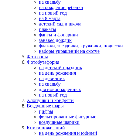
на свадьбу
на рождение ребенка
на новый год
на 8 марта
детский сад и школа
плакаты
фанты и фонарики
занавес-дождик
флажки, звездочки, кружочки, подвески
наборы украшений на скотче
Фотозоны
Фотобутафория
на детский праздник
на день рождения
на девичник
на свадьбу
для новорожденных
на новый год
Хлопушки и конфетти
Воздушные шары
цифры
фольгированные фигурные
воздушные шарики
Книги пожеланий
на день рождения и юбилей