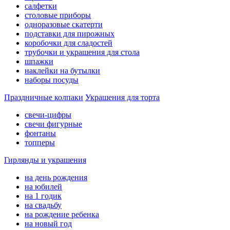
салфетки
столовые приборы
одноразовые скатерти
подставки для пирожных
коробочки для сладостей
трубочки и украшения для стола
шпажки
наклейки на бутылки
наборы посуды
Праздничные колпаки
Украшения для торта
свечи-цифры
свечи фигурные
фонтаны
топперы
Гирлянды и украшения
на день рождения
на юбилей
на 1 годик
на свадьбу
на рождение ребенка
на новый год