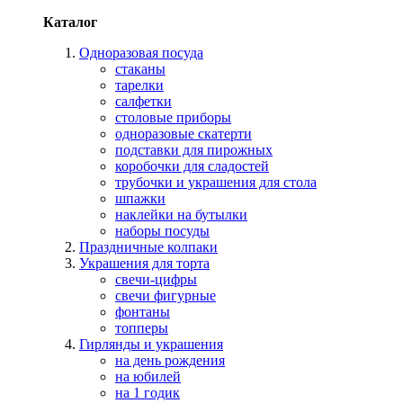
Каталог
Одноразовая посуда
стаканы
тарелки
салфетки
столовые приборы
одноразовые скатерти
подставки для пирожных
коробочки для сладостей
трубочки и украшения для стола
шпажки
наклейки на бутылки
наборы посуды
Праздничные колпаки
Украшения для торта
свечи-цифры
свечи фигурные
фонтаны
топперы
Гирлянды и украшения
на день рождения
на юбилей
на 1 годик