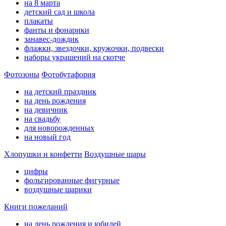
на 8 марта
детский сад и школа
плакаты
фанты и фонарики
занавес-дождик
флажки, звездочки, кружочки, подвески
наборы украшений на скотче
Фотозоны
Фотобутафория
на детский праздник
на день рождения
на девичник
на свадьбу
для новорожденных
на новый год
Хлопушки и конфетти
Воздушные шары
цифры
фольгированные фигурные
воздушные шарики
Книги пожеланий
на день рождения и юбилей