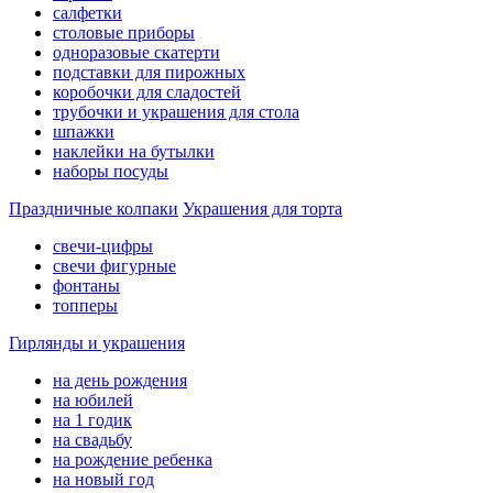
салфетки
столовые приборы
одноразовые скатерти
подставки для пирожных
коробочки для сладостей
трубочки и украшения для стола
шпажки
наклейки на бутылки
наборы посуды
Праздничные колпаки
Украшения для торта
свечи-цифры
свечи фигурные
фонтаны
топперы
Гирлянды и украшения
на день рождения
на юбилей
на 1 годик
на свадьбу
на рождение ребенка
на новый год