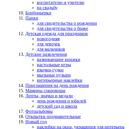
воспитателю и учителю
на свадьбу
Бонбоньерки
Папки
для свидетельства о рождении
для свидетельства о браке
Детская одежда для праздников
новогодняя
для девочек
для мальчиков
Детские развлечения
развивающие книжки
настольные игры
язычки-гудки
мыльные пузыри
интерьерные наклейки
Приглашения на день рождения
Мамины сокровища
Ленты, значки и медали
день рождения и юбилей
детский сад и школа
Фотоальбомы
Открытки поздравительные
Новый год
наклейки на окна, украшения для интерьера