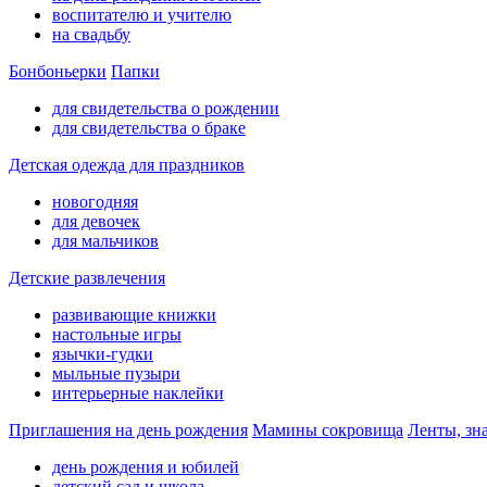
воспитателю и учителю
на свадьбу
Бонбоньерки
Папки
для свидетельства о рождении
для свидетельства о браке
Детская одежда для праздников
новогодняя
для девочек
для мальчиков
Детские развлечения
развивающие книжки
настольные игры
язычки-гудки
мыльные пузыри
интерьерные наклейки
Приглашения на день рождения
Мамины сокровища
Ленты, зн
день рождения и юбилей
детский сад и школа