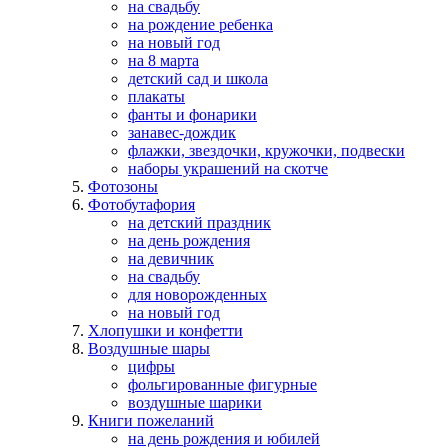
на свадьбу
на рождение ребенка
на новый год
на 8 марта
детский сад и школа
плакаты
фанты и фонарики
занавес-дождик
флажки, звездочки, кружочки, подвески
наборы украшений на скотче
Фотозоны
Фотобутафория
на детский праздник
на день рождения
на девичник
на свадьбу
для новорожденных
на новый год
Хлопушки и конфетти
Воздушные шары
цифры
фольгированные фигурные
воздушные шарики
Книги пожеланий
на день рождения и юбилей