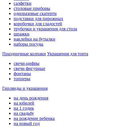
салфетки
столовые приборы
одноразовые скатерти
подставки для пирожных
коробочки для сладостей
трубочки и украшения для стола
шпажки
наклейки на бутылки
наборы посуды
Праздничные колпаки
Украшения для торта
свечи-цифры
свечи фигурные
фонтаны
топперы
Гирлянды и украшения
на день рождения
на юбилей
на 1 годик
на свадьбу
на рождение ребенка
на новый год