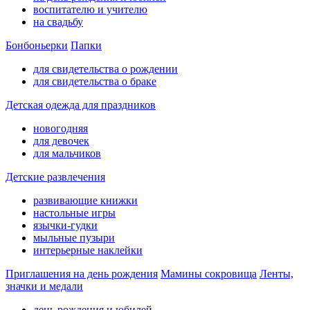
воспитателю и учителю
на свадьбу
Бонбоньерки
Папки
для свидетельства о рождении
для свидетельства о браке
Детская одежда для праздников
новогодняя
для девочек
для мальчиков
Детские развлечения
развивающие книжки
настольные игры
язычки-гудки
мыльные пузыри
интерьерные наклейки
Приглашения на день рождения
Мамины сокровища
Ленты,
значки и медали
день рождения и юбилей