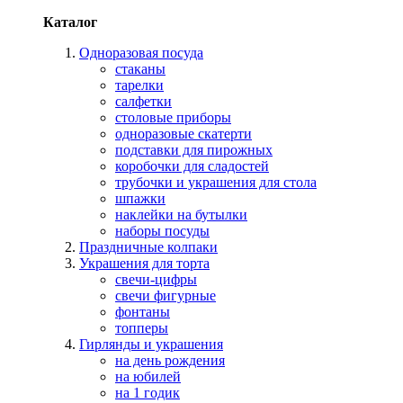
Каталог
Одноразовая посуда
стаканы
тарелки
салфетки
столовые приборы
одноразовые скатерти
подставки для пирожных
коробочки для сладостей
трубочки и украшения для стола
шпажки
наклейки на бутылки
наборы посуды
Праздничные колпаки
Украшения для торта
свечи-цифры
свечи фигурные
фонтаны
топперы
Гирлянды и украшения
на день рождения
на юбилей
на 1 годик