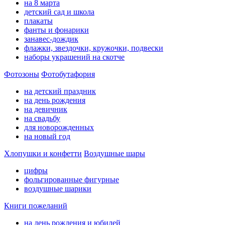
на 8 марта
детский сад и школа
плакаты
фанты и фонарики
занавес-дождик
флажки, звездочки, кружочки, подвески
наборы украшений на скотче
Фотозоны
Фотобутафория
на детский праздник
на день рождения
на девичник
на свадьбу
для новорожденных
на новый год
Хлопушки и конфетти
Воздушные шары
цифры
фольгированные фигурные
воздушные шарики
Книги пожеланий
на день рождения и юбилей