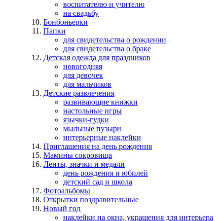
воспитателю и учителю
на свадьбу
Бонбоньерки
Папки
для свидетельства о рождении
для свидетельства о браке
Детская одежда для праздников
новогодняя
для девочек
для мальчиков
Детские развлечения
развивающие книжки
настольные игры
язычки-гудки
мыльные пузыри
интерьерные наклейки
Приглашения на день рождения
Мамины сокровища
Ленты, значки и медали
день рождения и юбилей
детский сад и школа
Фотоальбомы
Открытки поздравительные
Новый год
наклейки на окна, украшения для интерьера