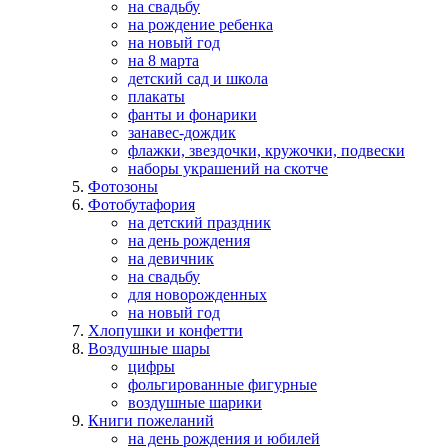
на свадьбу
на рождение ребенка
на новый год
на 8 марта
детский сад и школа
плакаты
фанты и фонарики
занавес-дождик
флажки, звездочки, кружочки, подвески
наборы украшений на скотче
Фотозоны
Фотобутафория
на детский праздник
на день рождения
на девичник
на свадьбу
для новорожденных
на новый год
Хлопушки и конфетти
Воздушные шары
цифры
фольгированные фигурные
воздушные шарики
Книги пожеланий
на день рождения и юбилей