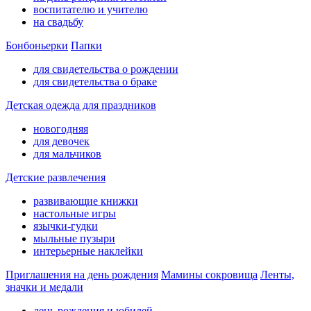
воспитателю и учителю
на свадьбу
Бонбоньерки
Папки
для свидетельства о рождении
для свидетельства о браке
Детская одежда для праздников
новогодняя
для девочек
для мальчиков
Детские развлечения
развивающие книжки
настольные игры
язычки-гудки
мыльные пузыри
интерьерные наклейки
Приглашения на день рождения
Мамины сокровища
Ленты,
значки и медали
день рождения и юбилей