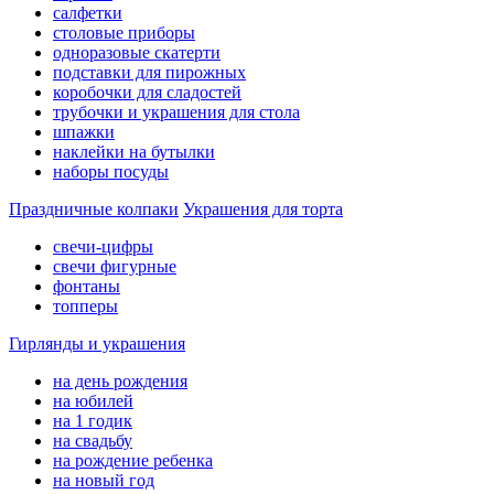
салфетки
столовые приборы
одноразовые скатерти
подставки для пирожных
коробочки для сладостей
трубочки и украшения для стола
шпажки
наклейки на бутылки
наборы посуды
Праздничные колпаки
Украшения для торта
свечи-цифры
свечи фигурные
фонтаны
топперы
Гирлянды и украшения
на день рождения
на юбилей
на 1 годик
на свадьбу
на рождение ребенка
на новый год