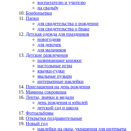
воспитателю и учителю
на свадьбу
Бонбоньерки
Папки
для свидетельства о рождении
для свидетельства о браке
Детская одежда для праздников
новогодняя
для девочек
для мальчиков
Детские развлечения
развивающие книжки
настольные игры
язычки-гудки
мыльные пузыри
интерьерные наклейки
Приглашения на день рождения
Мамины сокровища
Ленты, значки и медали
день рождения и юбилей
детский сад и школа
Фотоальбомы
Открытки поздравительные
Новый год
наклейки на окна, украшения для интерьера