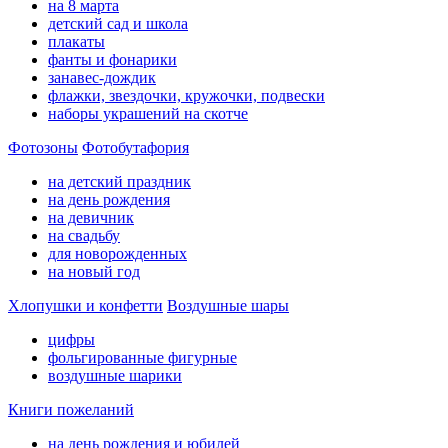
на 8 марта
детский сад и школа
плакаты
фанты и фонарики
занавес-дождик
флажки, звездочки, кружочки, подвески
наборы украшений на скотче
Фотозоны
Фотобутафория
на детский праздник
на день рождения
на девичник
на свадьбу
для новорожденных
на новый год
Хлопушки и конфетти
Воздушные шары
цифры
фольгированные фигурные
воздушные шарики
Книги пожеланий
на день рождения и юбилей