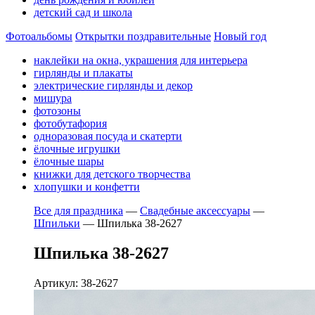
детский сад и школа
Фотоальбомы
Открытки поздравительные
Новый год
наклейки на окна, украшения для интерьера
гирлянды и плакаты
электрические гирлянды и декор
мишура
фотозоны
фотобутафория
одноразовая посуда и скатерти
ёлочные игрушки
ёлочные шары
книжки для детского творчества
хлопушки и конфетти
Все для праздника
—
Свадебные аксессуары
—
Шпильки
—
Шпилька 38-2627
Шпилька 38-2627
Артикул: 38-2627