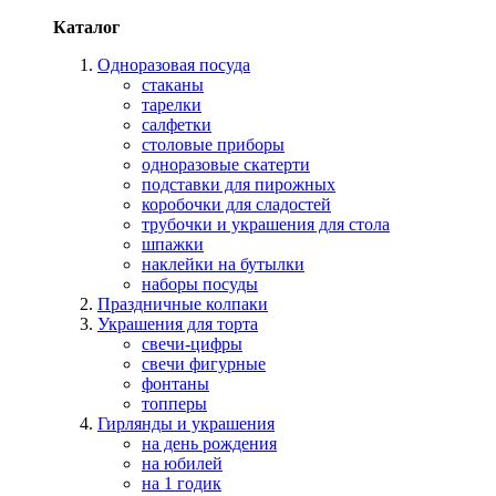
Каталог
Одноразовая посуда
стаканы
тарелки
салфетки
столовые приборы
одноразовые скатерти
подставки для пирожных
коробочки для сладостей
трубочки и украшения для стола
шпажки
наклейки на бутылки
наборы посуды
Праздничные колпаки
Украшения для торта
свечи-цифры
свечи фигурные
фонтаны
топперы
Гирлянды и украшения
на день рождения
на юбилей
на 1 годик