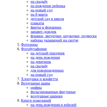
на свадьбу
на рождение ребенка
на новый год
на 8 марта
детский сад и школа
плакаты
фанты и фонарики
занавес-дождик
флажки, звездочки, кружочки, подвески
наборы украшений на скотче
Фотозоны
Фотобутафория
на детский праздник
на день рождения
на девичник
на свадьбу
для новорожденных
на новый год
Хлопушки и конфетти
Воздушные шары
цифры
фольгированные фигурные
воздушные шарики
Книги пожеланий
на день рождения и юбилей