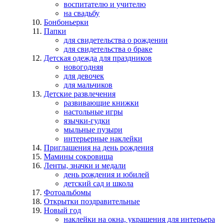
воспитателю и учителю
на свадьбу
Бонбоньерки
Папки
для свидетельства о рождении
для свидетельства о браке
Детская одежда для праздников
новогодняя
для девочек
для мальчиков
Детские развлечения
развивающие книжки
настольные игры
язычки-гудки
мыльные пузыри
интерьерные наклейки
Приглашения на день рождения
Мамины сокровища
Ленты, значки и медали
день рождения и юбилей
детский сад и школа
Фотоальбомы
Открытки поздравительные
Новый год
наклейки на окна, украшения для интерьера