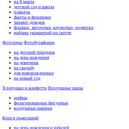
на 8 марта
детский сад и школа
плакаты
фанты и фонарики
занавес-дождик
флажки, звездочки, кружочки, подвески
наборы украшений на скотче
Фотозоны
Фотобутафория
на детский праздник
на день рождения
на девичник
на свадьбу
для новорожденных
на новый год
Хлопушки и конфетти
Воздушные шары
цифры
фольгированные фигурные
воздушные шарики
Книги пожеланий
на день рождения и юбилей