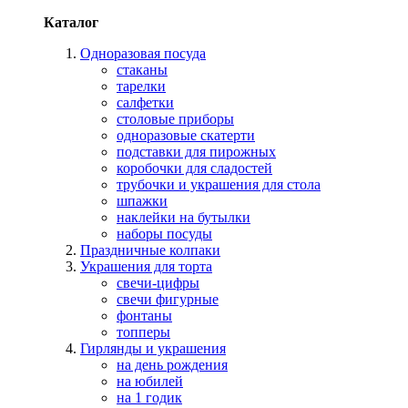
Каталог
Одноразовая посуда
стаканы
тарелки
салфетки
столовые приборы
одноразовые скатерти
подставки для пирожных
коробочки для сладостей
трубочки и украшения для стола
шпажки
наклейки на бутылки
наборы посуды
Праздничные колпаки
Украшения для торта
свечи-цифры
свечи фигурные
фонтаны
топперы
Гирлянды и украшения
на день рождения
на юбилей
на 1 годик