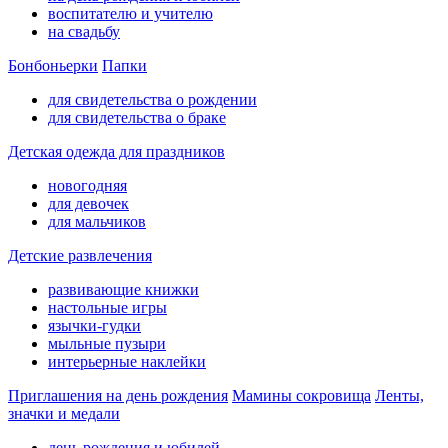
воспитателю и учителю
на свадьбу
Бонбоньерки
Папки
для свидетельства о рождении
для свидетельства о браке
Детская одежда для праздников
новогодняя
для девочек
для мальчиков
Детские развлечения
развивающие книжки
настольные игры
язычки-гудки
мыльные пузыри
интерьерные наклейки
Приглашения на день рождения
Мамины сокровища
Ленты,
значки и медали
день рождения и юбилей