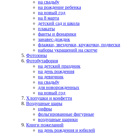
на свадьбу
на рождение ребенка
на новый год
на 8 марта
детский сад и школа
плакаты
фанты и фонарики
занавес-дождик
флажки, звездочки, кружочки, подвески
наборы украшений на скотче
Фотозоны
Фотобутафория
на детский праздник
на день рождения
на девичник
на свадьбу
для новорожденных
на новый год
Хлопушки и конфетти
Воздушные шары
цифры
фольгированные фигурные
воздушные шарики
Книги пожеланий
на день рождения и юбилей