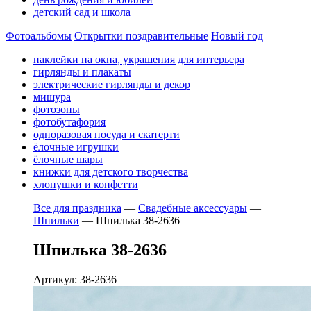
детский сад и школа
Фотоальбомы
Открытки поздравительные
Новый год
наклейки на окна, украшения для интерьера
гирлянды и плакаты
электрические гирлянды и декор
мишура
фотозоны
фотобутафория
одноразовая посуда и скатерти
ёлочные игрушки
ёлочные шары
книжки для детского творчества
хлопушки и конфетти
Все для праздника
—
Свадебные аксессуары
—
Шпильки
—
Шпилька 38-2636
Шпилька 38-2636
Артикул: 38-2636