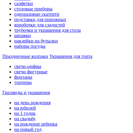
салфетки
столовые приборы
одноразовые скатерти
подставки для пирожных
коробочки для сладостей
трубочки и украшения для стола
шпажки
наклейки на бутылки
наборы посуды
Праздничные колпаки
Украшения для торта
свечи-цифры
свечи фигурные
фонтаны
топперы
Гирлянды и украшения
на день рождения
на юбилей
на 1 годик
на свадьбу
на рождение ребенка
на новый год