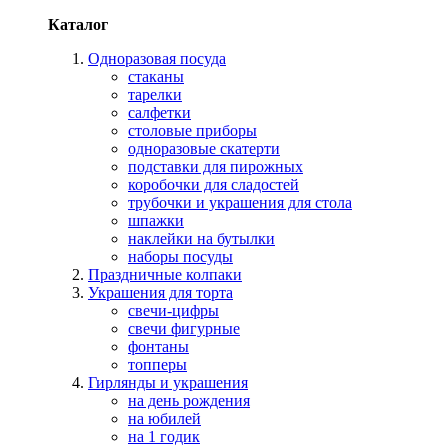
Каталог
Одноразовая посуда
стаканы
тарелки
салфетки
столовые приборы
одноразовые скатерти
подставки для пирожных
коробочки для сладостей
трубочки и украшения для стола
шпажки
наклейки на бутылки
наборы посуды
Праздничные колпаки
Украшения для торта
свечи-цифры
свечи фигурные
фонтаны
топперы
Гирлянды и украшения
на день рождения
на юбилей
на 1 годик