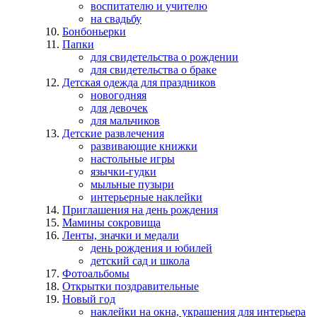
воспитателю и учителю
на свадьбу
Бонбоньерки
Папки
для свидетельства о рождении
для свидетельства о браке
Детская одежда для праздников
новогодняя
для девочек
для мальчиков
Детские развлечения
развивающие книжки
настольные игры
язычки-гудки
мыльные пузыри
интерьерные наклейки
Приглашения на день рождения
Мамины сокровища
Ленты, значки и медали
день рождения и юбилей
детский сад и школа
Фотоальбомы
Открытки поздравительные
Новый год
наклейки на окна, украшения для интерьера