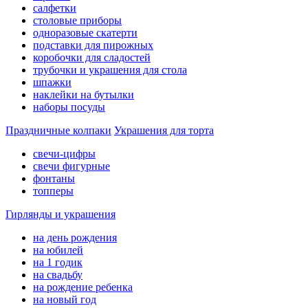
салфетки
столовые приборы
одноразовые скатерти
подставки для пирожных
коробочки для сладостей
трубочки и украшения для стола
шпажки
наклейки на бутылки
наборы посуды
Праздничные колпаки
Украшения для торта
свечи-цифры
свечи фигурные
фонтаны
топперы
Гирлянды и украшения
на день рождения
на юбилей
на 1 годик
на свадьбу
на рождение ребенка
на новый год