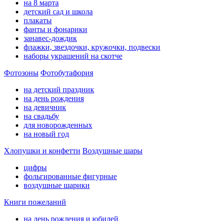
на 8 марта
детский сад и школа
плакаты
фанты и фонарики
занавес-дождик
флажки, звездочки, кружочки, подвески
наборы украшений на скотче
Фотозоны
Фотобутафория
на детский праздник
на день рождения
на девичник
на свадьбу
для новорожденных
на новый год
Хлопушки и конфетти
Воздушные шары
цифры
фольгированные фигурные
воздушные шарики
Книги пожеланий
на день рождения и юбилей