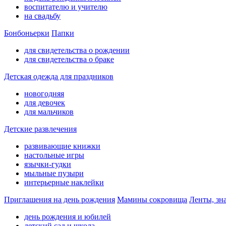
воспитателю и учителю
на свадьбу
Бонбоньерки
Папки
для свидетельства о рождении
для свидетельства о браке
Детская одежда для праздников
новогодняя
для девочек
для мальчиков
Детские развлечения
развивающие книжки
настольные игры
язычки-гудки
мыльные пузыри
интерьерные наклейки
Приглашения на день рождения
Мамины сокровища
Ленты, зн
день рождения и юбилей
детский сад и школа