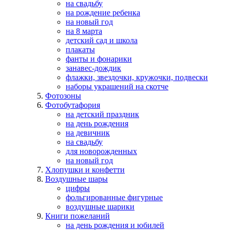
на свадьбу
на рождение ребенка
на новый год
на 8 марта
детский сад и школа
плакаты
фанты и фонарики
занавес-дождик
флажки, звездочки, кружочки, подвески
наборы украшений на скотче
Фотозоны
Фотобутафория
на детский праздник
на день рождения
на девичник
на свадьбу
для новорожденных
на новый год
Хлопушки и конфетти
Воздушные шары
цифры
фольгированные фигурные
воздушные шарики
Книги пожеланий
на день рождения и юбилей