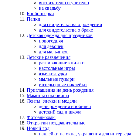
воспитателю и учителю
на свадьбу
Бонбоньерки
Папки
для свидетельства о рождении
для свидетельства о браке
Детская одежда для праздников
новогодняя
для девочек
для мальчиков
Детские развлечения
развивающие книжки
настольные игры
язычки-гудки
мыльные пузыри
интерьерные наклейки
Приглашения на день рождения
Мамины сокровища
Ленты, значки и медали
день рождения и юбилей
детский сад и школа
Фотоальбомы
Открытки поздравительные
Новый год
наклейки на окна, украшения для интерьера