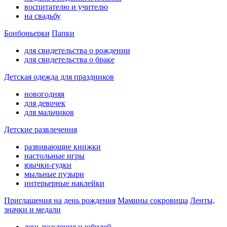
воспитателю и учителю
на свадьбу
Бонбоньерки
Папки
для свидетельства о рождении
для свидетельства о браке
Детская одежда для праздников
новогодняя
для девочек
для мальчиков
Детские развлечения
развивающие книжки
настольные игры
язычки-гудки
мыльные пузыри
интерьерные наклейки
Приглашения на день рождения
Мамины сокровища
Ленты,
значки и медали
день рождения и юбилей