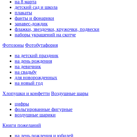
на 8 марта
детский сад и школа
плакаты
фанты и фонарики
занавес-дождик
флажки, звездочки, кружочки, подвески
наборы украшений на скотче
Фотозоны
Фотобутафория
на детский праздник
на день рождения
на девичник
на свадьбу
для новорожденных
на новый год
Хлопушки и конфетти
Воздушные шары
цифры
фольгированные фигурные
воздушные шарики
Книги пожеланий
на день рождения и юбилей