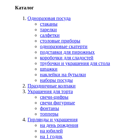
Каталог
Одноразовая посуда
стаканы
тарелки
салфетки
столовые приборы
одноразовые скатерти
подставки для пирожных
коробочки для сладостей
трубочки и украшения для стола
шпажки
наклейки на бутылки
наборы посуды
Праздничные колпаки
Украшения для торта
свечи-цифры
свечи фигурные
фонтаны
топперы
Гирлянды и украшения
на день рождения
на юбилей
на 1 годик