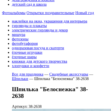
детский сад и школа
Фотоальбомы
Открытки поздравительные
Новый год
наклейки на окна, украшения для интерьера
гирлянды и плакаты
электрические гирлянды и декор
мишура
фотозоны
фотобутафория
одноразовая посуда и скатерти
ёлочные игрушки
ёлочные шары
книжки для детского творчества
хлопушки и конфетти
Все для праздника
—
Свадебные аксессуары
—
Шпильки
—
Шпилька "Белоснежка" 38-2638
Шпилька "Белоснежка" 38-
2638
Артикул: 38-2638