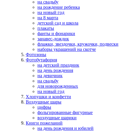
на свадьбу
на рождение ребенка
на новый год
на 8 марта
детский сад и школа
плакаты
фанты и фонарики
занавес-дождик
флажки, звездочки, кружочки, подвески
наборы украшений на скотче
Фотозоны
Фотобутафория
на детский праздник
на день рождения
на девичник
на свадьбу
для новорожденных
на новый год
Хлопушки и конфетти
Воздушные шары
цифры
фольгированные фигурные
воздушные шарики
Книги пожеланий
на день рождения и юбилей