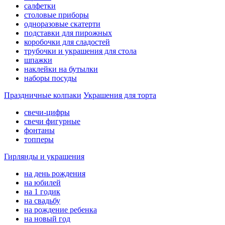
салфетки
столовые приборы
одноразовые скатерти
подставки для пирожных
коробочки для сладостей
трубочки и украшения для стола
шпажки
наклейки на бутылки
наборы посуды
Праздничные колпаки
Украшения для торта
свечи-цифры
свечи фигурные
фонтаны
топперы
Гирлянды и украшения
на день рождения
на юбилей
на 1 годик
на свадьбу
на рождение ребенка
на новый год