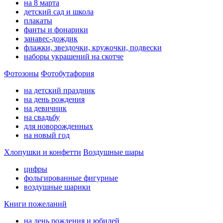
на 8 марта
детский сад и школа
плакаты
фанты и фонарики
занавес-дождик
флажки, звездочки, кружочки, подвески
наборы украшений на скотче
Фотозоны
Фотобутафория
на детский праздник
на день рождения
на девичник
на свадьбу
для новорожденных
на новый год
Хлопушки и конфетти
Воздушные шары
цифры
фольгированные фигурные
воздушные шарики
Книги пожеланий
на день рождения и юбилей