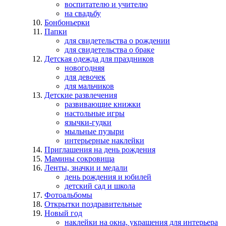
воспитателю и учителю
на свадьбу
Бонбоньерки
Папки
для свидетельства о рождении
для свидетельства о браке
Детская одежда для праздников
новогодняя
для девочек
для мальчиков
Детские развлечения
развивающие книжки
настольные игры
язычки-гудки
мыльные пузыри
интерьерные наклейки
Приглашения на день рождения
Мамины сокровища
Ленты, значки и медали
день рождения и юбилей
детский сад и школа
Фотоальбомы
Открытки поздравительные
Новый год
наклейки на окна, украшения для интерьера