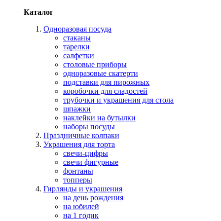
Каталог
Одноразовая посуда
стаканы
тарелки
салфетки
столовые приборы
одноразовые скатерти
подставки для пирожных
коробочки для сладостей
трубочки и украшения для стола
шпажки
наклейки на бутылки
наборы посуды
Праздничные колпаки
Украшения для торта
свечи-цифры
свечи фигурные
фонтаны
топперы
Гирлянды и украшения
на день рождения
на юбилей
на 1 годик