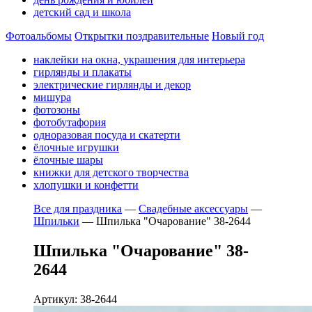
детский сад и школа
Фотоальбомы
Открытки поздравительные
Новый год
наклейки на окна, украшения для интерьера
гирлянды и плакаты
электрические гирлянды и декор
мишура
фотозоны
фотобутафория
одноразовая посуда и скатерти
ёлочные игрушки
ёлочные шары
книжки для детского творчества
хлопушки и конфетти
Все для праздника
—
Свадебные аксессуары
—
Шпильки
—
Шпилька "Очарование" 38-2644
Шпилька "Очарование" 38-
2644
Артикул: 38-2644