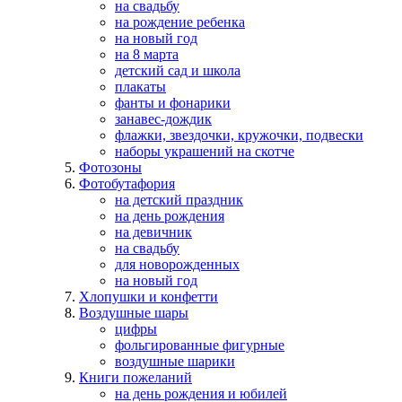
на свадьбу
на рождение ребенка
на новый год
на 8 марта
детский сад и школа
плакаты
фанты и фонарики
занавес-дождик
флажки, звездочки, кружочки, подвески
наборы украшений на скотче
Фотозоны
Фотобутафория
на детский праздник
на день рождения
на девичник
на свадьбу
для новорожденных
на новый год
Хлопушки и конфетти
Воздушные шары
цифры
фольгированные фигурные
воздушные шарики
Книги пожеланий
на день рождения и юбилей