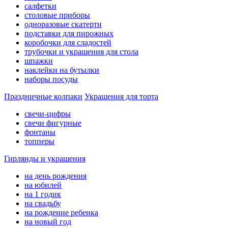
салфетки
столовые приборы
одноразовые скатерти
подставки для пирожных
коробочки для сладостей
трубочки и украшения для стола
шпажки
наклейки на бутылки
наборы посуды
Праздничные колпаки
Украшения для торта
свечи-цифры
свечи фигурные
фонтаны
топперы
Гирлянды и украшения
на день рождения
на юбилей
на 1 годик
на свадьбу
на рождение ребенка
на новый год