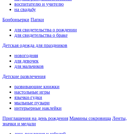
воспитателю и учителю
на свадьбу
Бонбоньерки
Папки
для свидетельства о рождении
для свидетельства о браке
Детская одежда для праздников
новогодняя
для девочек
для мальчиков
Детские развлечения
развивающие книжки
настольные игры
язычки-гудки
мыльные пузыри
интерьерные наклейки
Приглашения на день рождения
Мамины сокровища
Ленты,
значки и медали
день рождения и юбилей