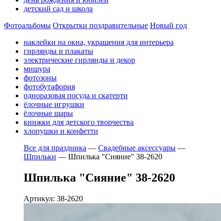
детский сад и школа
Фотоальбомы
Открытки поздравительные
Новый год
наклейки на окна, украшения для интерьера
гирлянды и плакаты
электрические гирлянды и декор
мишура
фотозоны
фотобутафория
одноразовая посуда и скатерти
ёлочные игрушки
ёлочные шары
книжки для детского творчества
хлопушки и конфетти
Все для праздника
—
Свадебные аксессуары
—
Шпильки
—
Шпилька "Сияние" 38-2620
Шпилька "Сияние" 38-2620
Артикул: 38-2620