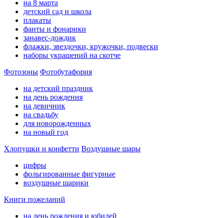
на 8 марта
детский сад и школа
плакаты
фанты и фонарики
занавес-дождик
флажки, звездочки, кружочки, подвески
наборы украшений на скотче
Фотозоны
Фотобутафория
на детский праздник
на день рождения
на девичник
на свадьбу
для новорожденных
на новый год
Хлопушки и конфетти
Воздушные шары
цифры
фольгированные фигурные
воздушные шарики
Книги пожеланий
на день рождения и юбилей