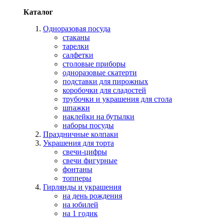
Каталог
Одноразовая посуда
стаканы
тарелки
салфетки
столовые приборы
одноразовые скатерти
подставки для пирожных
коробочки для сладостей
трубочки и украшения для стола
шпажки
наклейки на бутылки
наборы посуды
Праздничные колпаки
Украшения для торта
свечи-цифры
свечи фигурные
фонтаны
топперы
Гирлянды и украшения
на день рождения
на юбилей
на 1 годик