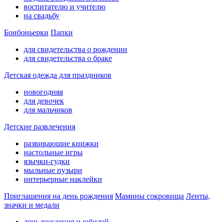
воспитателю и учителю
на свадьбу
Бонбоньерки
Папки
для свидетельства о рождении
для свидетельства о браке
Детская одежда для праздников
новогодняя
для девочек
для мальчиков
Детские развлечения
развивающие книжки
настольные игры
язычки-гудки
мыльные пузыри
интерьерные наклейки
Приглашения на день рождения
Мамины сокровища
Ленты,
значки и медали
день рождения и юбилей