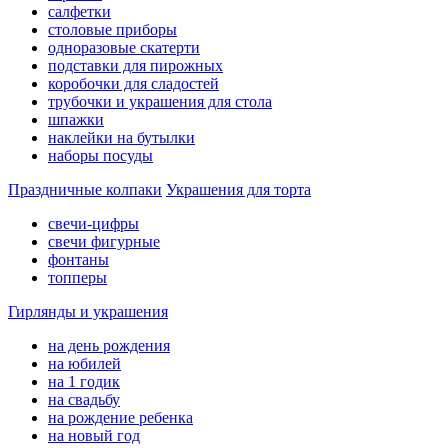
салфетки
столовые приборы
одноразовые скатерти
подставки для пирожных
коробочки для сладостей
трубочки и украшения для стола
шпажки
наклейки на бутылки
наборы посуды
Праздничные колпаки
Украшения для торта
свечи-цифры
свечи фигурные
фонтаны
топперы
Гирлянды и украшения
на день рождения
на юбилей
на 1 годик
на свадьбу
на рождение ребенка
на новый год