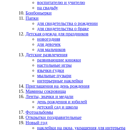
воспитателю и учителю
на свадьбу
Бонбоньерки
Папки
для свидетельства о рождении
для свидетельства о браке
Детская одежда для праздников
новогодняя
для девочек
для мальчиков
Детские развлечения
развивающие книжки
настольные игры
язычки-гудки
мыльные пузыри
интерьерные наклейки
Приглашения на день рождения
Мамины сокровища
Ленты, значки и медали
день рождения и юбилей
детский сад и школа
Фотоальбомы
Открытки поздравительные
Новый год
наклейки на окна, украшения для интерьера