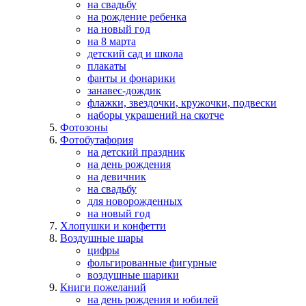
на свадьбу
на рождение ребенка
на новый год
на 8 марта
детский сад и школа
плакаты
фанты и фонарики
занавес-дождик
флажки, звездочки, кружочки, подвески
наборы украшений на скотче
Фотозоны
Фотобутафория
на детский праздник
на день рождения
на девичник
на свадьбу
для новорожденных
на новый год
Хлопушки и конфетти
Воздушные шары
цифры
фольгированные фигурные
воздушные шарики
Книги пожеланий
на день рождения и юбилей