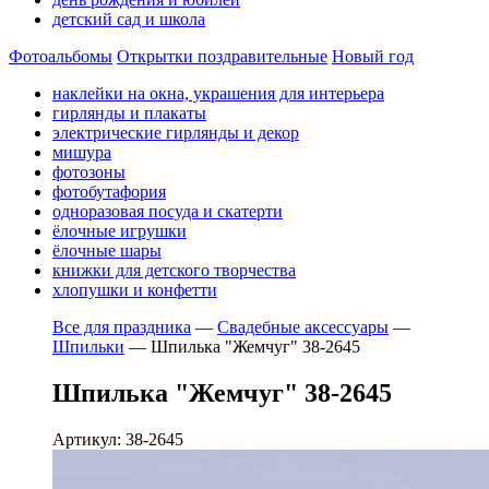
детский сад и школа
Фотоальбомы
Открытки поздравительные
Новый год
наклейки на окна, украшения для интерьера
гирлянды и плакаты
электрические гирлянды и декор
мишура
фотозоны
фотобутафория
одноразовая посуда и скатерти
ёлочные игрушки
ёлочные шары
книжки для детского творчества
хлопушки и конфетти
Все для праздника
—
Свадебные аксессуары
—
Шпильки
—
Шпилька "Жемчуг" 38-2645
Шпилька "Жемчуг" 38-2645
Артикул: 38-2645