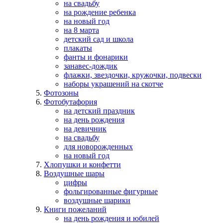
на свадьбу
на рождение ребенка
на новый год
на 8 марта
детский сад и школа
плакаты
фанты и фонарики
занавес-дождик
флажки, звездочки, кружочки, подвески
наборы украшений на скотче
Фотозоны
Фотобутафория
на детский праздник
на день рождения
на девичник
на свадьбу
для новорожденных
на новый год
Хлопушки и конфетти
Воздушные шары
цифры
фольгированные фигурные
воздушные шарики
Книги пожеланий
на день рождения и юбилей