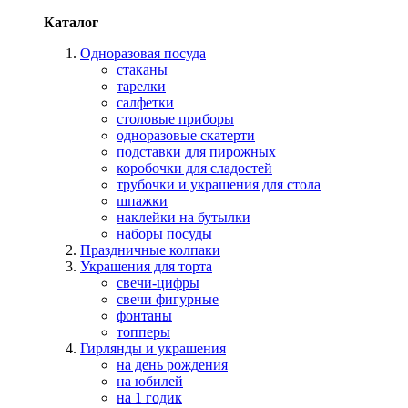
Каталог
Одноразовая посуда
стаканы
тарелки
салфетки
столовые приборы
одноразовые скатерти
подставки для пирожных
коробочки для сладостей
трубочки и украшения для стола
шпажки
наклейки на бутылки
наборы посуды
Праздничные колпаки
Украшения для торта
свечи-цифры
свечи фигурные
фонтаны
топперы
Гирлянды и украшения
на день рождения
на юбилей
на 1 годик