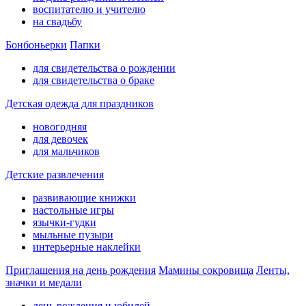
воспитателю и учителю
на свадьбу
Бонбоньерки
Папки
для свидетельства о рождении
для свидетельства о браке
Детская одежда для праздников
новогодняя
для девочек
для мальчиков
Детские развлечения
развивающие книжки
настольные игры
язычки-гудки
мыльные пузыри
интерьерные наклейки
Приглашения на день рождения
Мамины сокровища
Ленты,
значки и медали
день рождения и юбилей