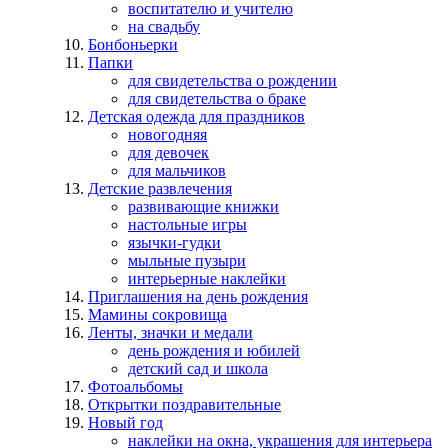
воспитателю и учителю
на свадьбу
Бонбоньерки
Папки
для свидетельства о рождении
для свидетельства о браке
Детская одежда для праздников
новогодняя
для девочек
для мальчиков
Детские развлечения
развивающие книжки
настольные игры
язычки-гудки
мыльные пузыри
интерьерные наклейки
Приглашения на день рождения
Мамины сокровища
Ленты, значки и медали
день рождения и юбилей
детский сад и школа
Фотоальбомы
Открытки поздравительные
Новый год
наклейки на окна, украшения для интерьера