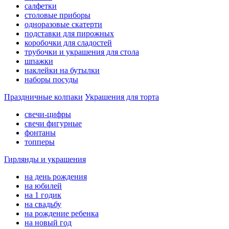
салфетки
столовые приборы
одноразовые скатерти
подставки для пирожных
коробочки для сладостей
трубочки и украшения для стола
шпажки
наклейки на бутылки
наборы посуды
Праздничные колпаки
Украшения для торта
свечи-цифры
свечи фигурные
фонтаны
топперы
Гирлянды и украшения
на день рождения
на юбилей
на 1 годик
на свадьбу
на рождение ребенка
на новый год