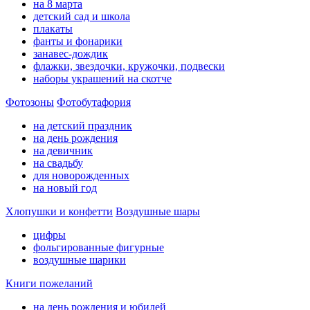
на 8 марта
детский сад и школа
плакаты
фанты и фонарики
занавес-дождик
флажки, звездочки, кружочки, подвески
наборы украшений на скотче
Фотозоны
Фотобутафория
на детский праздник
на день рождения
на девичник
на свадьбу
для новорожденных
на новый год
Хлопушки и конфетти
Воздушные шары
цифры
фольгированные фигурные
воздушные шарики
Книги пожеланий
на день рождения и юбилей