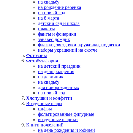
на свадьбу
на рождение ребенка
на новый год
на 8 марта
детский сад и школа
плакаты
фанты и фонарики
занавес-дождик
флажки, звездочки, кружочки, подвески
наборы украшений на скотче
Фотозоны
Фотобутафория
на детский праздник
на день рождения
на девичник
на свадьбу
для новорожденных
на новый год
Хлопушки и конфетти
Воздушные шары
цифры
фольгированные фигурные
воздушные шарики
Книги пожеланий
на день рождения и юбилей