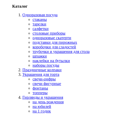
Каталог
Одноразовая посуда
стаканы
тарелки
салфетки
столовые приборы
одноразовые скатерти
подставки для пирожных
коробочки для сладостей
трубочки и украшения для стола
шпажки
наклейки на бутылки
наборы посуды
Праздничные колпаки
Украшения для торта
свечи-цифры
свечи фигурные
фонтаны
топперы
Гирлянды и украшения
на день рождения
на юбилей
на 1 годик