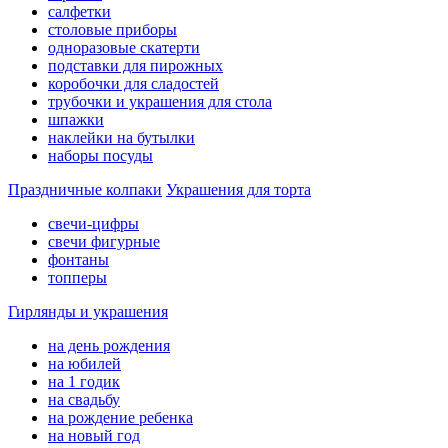
салфетки
столовые приборы
одноразовые скатерти
подставки для пирожных
коробочки для сладостей
трубочки и украшения для стола
шпажки
наклейки на бутылки
наборы посуды
Праздничные колпаки
Украшения для торта
свечи-цифры
свечи фигурные
фонтаны
топперы
Гирлянды и украшения
на день рождения
на юбилей
на 1 годик
на свадьбу
на рождение ребенка
на новый год