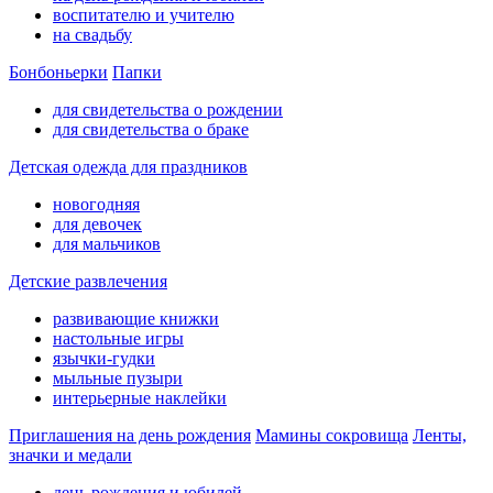
воспитателю и учителю
на свадьбу
Бонбоньерки
Папки
для свидетельства о рождении
для свидетельства о браке
Детская одежда для праздников
новогодняя
для девочек
для мальчиков
Детские развлечения
развивающие книжки
настольные игры
язычки-гудки
мыльные пузыри
интерьерные наклейки
Приглашения на день рождения
Мамины сокровища
Ленты,
значки и медали
день рождения и юбилей