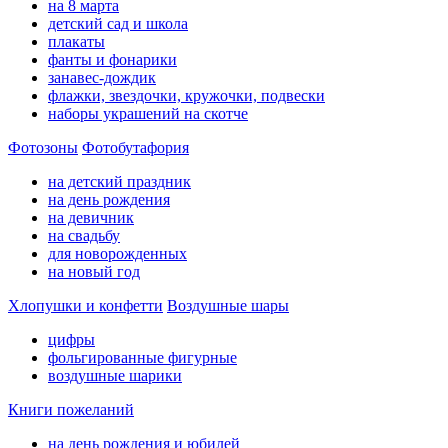
на 8 марта
детский сад и школа
плакаты
фанты и фонарики
занавес-дождик
флажки, звездочки, кружочки, подвески
наборы украшений на скотче
Фотозоны
Фотобутафория
на детский праздник
на день рождения
на девичник
на свадьбу
для новорожденных
на новый год
Хлопушки и конфетти
Воздушные шары
цифры
фольгированные фигурные
воздушные шарики
Книги пожеланий
на день рождения и юбилей