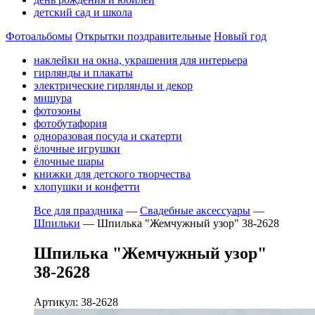
детский сад и школа
Фотоальбомы
Открытки поздравительные
Новый год
наклейки на окна, украшения для интерьера
гирлянды и плакаты
электрические гирлянды и декор
мишура
фотозоны
фотобутафория
одноразовая посуда и скатерти
ёлочные игрушки
ёлочные шары
книжки для детского творчества
хлопушки и конфетти
Все для праздника
—
Свадебные аксессуары
—
Шпильки
—
Шпилька "Жемчужный узор" 38-2628
Шпилька "Жемчужный узор"
38-2628
Артикул: 38-2628