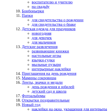
воспитателю и учителю
на свадьбу
Бонбоньерки
Папки
для свидетельства о рождении
для свидетельства о браке
Детская одежда для праздников
новогодняя
для девочек
для мальчиков
Детские развлечения
развивающие книжки
настольные игры
язычки-гудки
мыльные пузыри
интерьерные наклейки
Приглашения на день рождения
Мамины сокровища
Ленты, значки и медали
день рождения и юбилей
детский сад и школа
Фотоальбомы
Открытки поздравительные
Новый год
наклейки на окна, украшения для интерьера