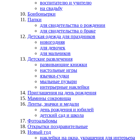
воспитателю и учителю
на свадьбу
Бонбоньерки
Папки
для свидетельства о рождении
для свидетельства о браке
Детская одежда для праздников
новогодняя
для девочек
для мальчиков
Детские развлечения
развивающие книжки
настольные игры
язычки-гудки
мыльные пузыри
интерьерные наклейки
Приглашения на день рождения
Мамины сокровища
Ленты, значки и медали
день рождения и юбилей
детский сад и школа
Фотоальбомы
Открытки поздравительные
Новый год
наклейки на окна, украшения для интерьера