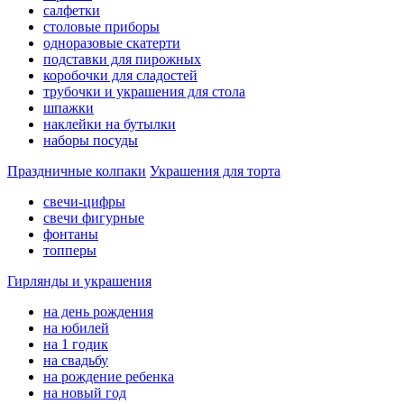
салфетки
столовые приборы
одноразовые скатерти
подставки для пирожных
коробочки для сладостей
трубочки и украшения для стола
шпажки
наклейки на бутылки
наборы посуды
Праздничные колпаки
Украшения для торта
свечи-цифры
свечи фигурные
фонтаны
топперы
Гирлянды и украшения
на день рождения
на юбилей
на 1 годик
на свадьбу
на рождение ребенка
на новый год