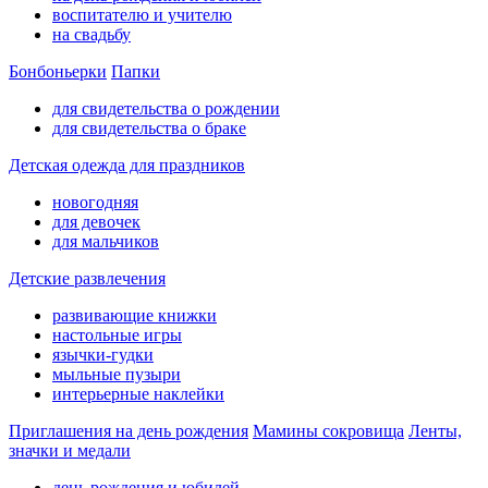
воспитателю и учителю
на свадьбу
Бонбоньерки
Папки
для свидетельства о рождении
для свидетельства о браке
Детская одежда для праздников
новогодняя
для девочек
для мальчиков
Детские развлечения
развивающие книжки
настольные игры
язычки-гудки
мыльные пузыри
интерьерные наклейки
Приглашения на день рождения
Мамины сокровища
Ленты,
значки и медали
день рождения и юбилей