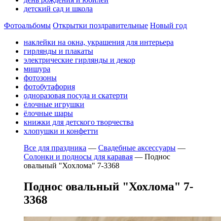
детский сад и школа
Фотоальбомы
Открытки поздравительные
Новый год
наклейки на окна, украшения для интерьера
гирлянды и плакаты
электрические гирлянды и декор
мишура
фотозоны
фотобутафория
одноразовая посуда и скатерти
ёлочные игрушки
ёлочные шары
книжки для детского творчества
хлопушки и конфетти
Все для праздника
—
Свадебные аксессуары
—
Солонки и подносы для каравая
—
Поднос
овальный "Хохлома" 7-3368
Поднос овальный "Хохлома" 7-
3368