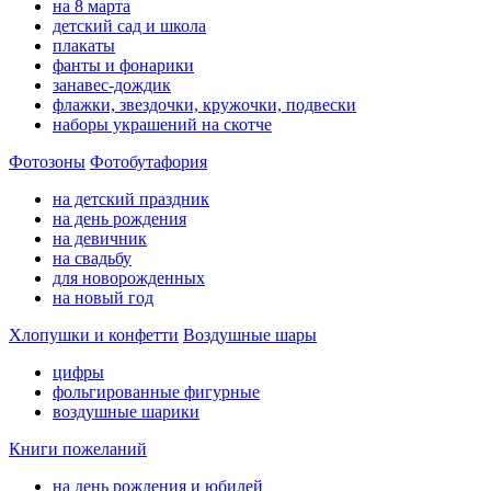
на 8 марта
детский сад и школа
плакаты
фанты и фонарики
занавес-дождик
флажки, звездочки, кружочки, подвески
наборы украшений на скотче
Фотозоны
Фотобутафория
на детский праздник
на день рождения
на девичник
на свадьбу
для новорожденных
на новый год
Хлопушки и конфетти
Воздушные шары
цифры
фольгированные фигурные
воздушные шарики
Книги пожеланий
на день рождения и юбилей