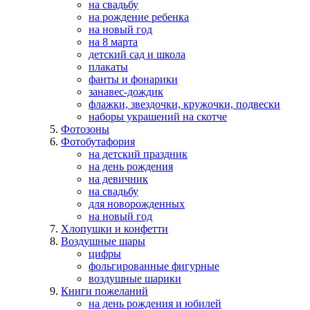
на свадьбу
на рождение ребенка
на новый год
на 8 марта
детский сад и школа
плакаты
фанты и фонарики
занавес-дождик
флажки, звездочки, кружочки, подвески
наборы украшений на скотче
Фотозоны
Фотобутафория
на детский праздник
на день рождения
на девичник
на свадьбу
для новорожденных
на новый год
Хлопушки и конфетти
Воздушные шары
цифры
фольгированные фигурные
воздушные шарики
Книги пожеланий
на день рождения и юбилей