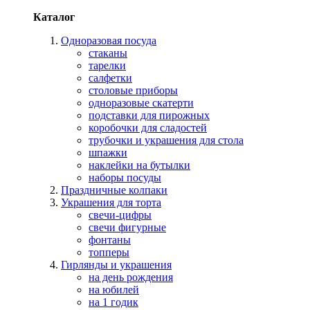
Каталог
Одноразовая посуда
стаканы
тарелки
салфетки
столовые приборы
одноразовые скатерти
подставки для пирожных
коробочки для сладостей
трубочки и украшения для стола
шпажки
наклейки на бутылки
наборы посуды
Праздничные колпаки
Украшения для торта
свечи-цифры
свечи фигурные
фонтаны
топперы
Гирлянды и украшения
на день рождения
на юбилей
на 1 годик