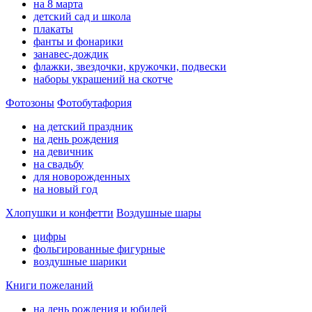
на 8 марта
детский сад и школа
плакаты
фанты и фонарики
занавес-дождик
флажки, звездочки, кружочки, подвески
наборы украшений на скотче
Фотозоны
Фотобутафория
на детский праздник
на день рождения
на девичник
на свадьбу
для новорожденных
на новый год
Хлопушки и конфетти
Воздушные шары
цифры
фольгированные фигурные
воздушные шарики
Книги пожеланий
на день рождения и юбилей