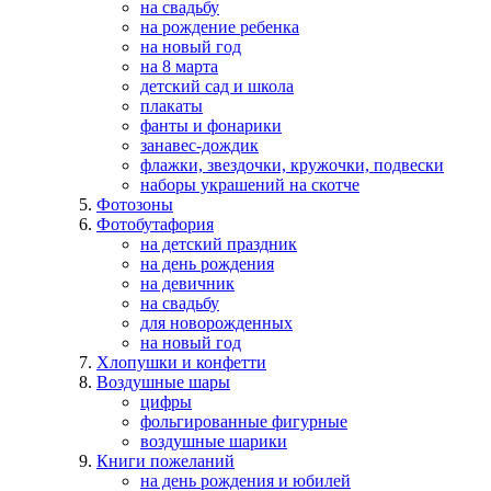
на свадьбу
на рождение ребенка
на новый год
на 8 марта
детский сад и школа
плакаты
фанты и фонарики
занавес-дождик
флажки, звездочки, кружочки, подвески
наборы украшений на скотче
Фотозоны
Фотобутафория
на детский праздник
на день рождения
на девичник
на свадьбу
для новорожденных
на новый год
Хлопушки и конфетти
Воздушные шары
цифры
фольгированные фигурные
воздушные шарики
Книги пожеланий
на день рождения и юбилей