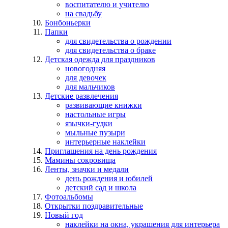
воспитателю и учителю
на свадьбу
Бонбоньерки
Папки
для свидетельства о рождении
для свидетельства о браке
Детская одежда для праздников
новогодняя
для девочек
для мальчиков
Детские развлечения
развивающие книжки
настольные игры
язычки-гудки
мыльные пузыри
интерьерные наклейки
Приглашения на день рождения
Мамины сокровища
Ленты, значки и медали
день рождения и юбилей
детский сад и школа
Фотоальбомы
Открытки поздравительные
Новый год
наклейки на окна, украшения для интерьера