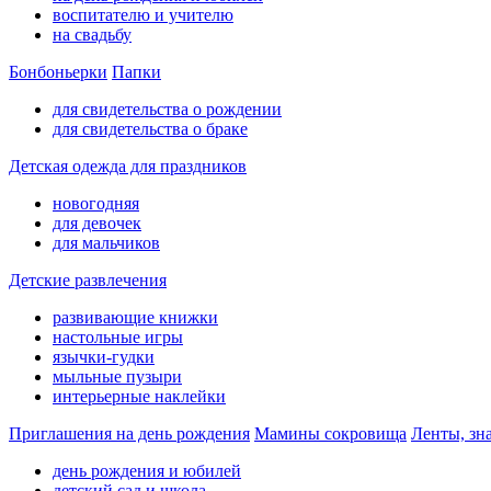
воспитателю и учителю
на свадьбу
Бонбоньерки
Папки
для свидетельства о рождении
для свидетельства о браке
Детская одежда для праздников
новогодняя
для девочек
для мальчиков
Детские развлечения
развивающие книжки
настольные игры
язычки-гудки
мыльные пузыри
интерьерные наклейки
Приглашения на день рождения
Мамины сокровища
Ленты, зн
день рождения и юбилей
детский сад и школа