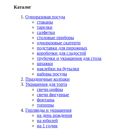
Каталог
Одноразовая посуда
стаканы
тарелки
салфетки
столовые приборы
одноразовые скатерти
подставки для пирожных
коробочки для сладостей
трубочки и украшения для стола
шпажки
наклейки на бутылки
наборы посуды
Праздничные колпаки
Украшения для торта
свечи-цифры
свечи фигурные
фонтаны
топперы
Гирлянды и украшения
на день рождения
на юбилей
на 1 годик