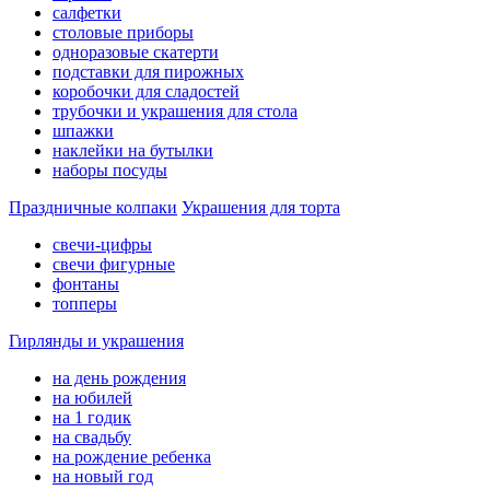
салфетки
столовые приборы
одноразовые скатерти
подставки для пирожных
коробочки для сладостей
трубочки и украшения для стола
шпажки
наклейки на бутылки
наборы посуды
Праздничные колпаки
Украшения для торта
свечи-цифры
свечи фигурные
фонтаны
топперы
Гирлянды и украшения
на день рождения
на юбилей
на 1 годик
на свадьбу
на рождение ребенка
на новый год