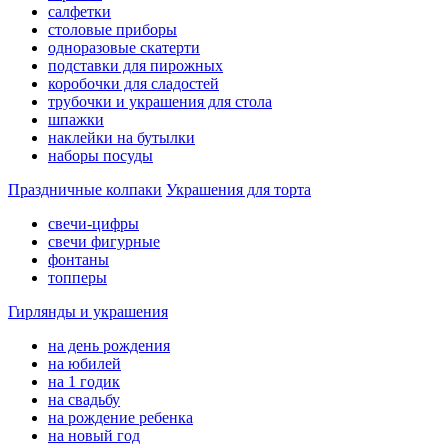
салфетки
столовые приборы
одноразовые скатерти
подставки для пирожных
коробочки для сладостей
трубочки и украшения для стола
шпажки
наклейки на бутылки
наборы посуды
Праздничные колпаки
Украшения для торта
свечи-цифры
свечи фигурные
фонтаны
топперы
Гирлянды и украшения
на день рождения
на юбилей
на 1 годик
на свадьбу
на рождение ребенка
на новый год