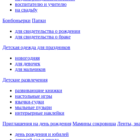
воспитателю и учителю
на свадьбу
Бонбоньерки
Папки
для свидетельства о рождении
для свидетельства о браке
Детская одежда для праздников
новогодняя
для девочек
для мальчиков
Детские развлечения
развивающие книжки
настольные игры
язычки-гудки
мыльные пузыри
интерьерные наклейки
Приглашения на день рождения
Мамины сокровища
Ленты, зн
день рождения и юбилей
детский сад и школа