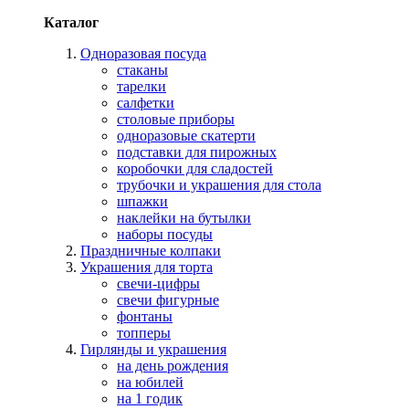
Каталог
Одноразовая посуда
стаканы
тарелки
салфетки
столовые приборы
одноразовые скатерти
подставки для пирожных
коробочки для сладостей
трубочки и украшения для стола
шпажки
наклейки на бутылки
наборы посуды
Праздничные колпаки
Украшения для торта
свечи-цифры
свечи фигурные
фонтаны
топперы
Гирлянды и украшения
на день рождения
на юбилей
на 1 годик