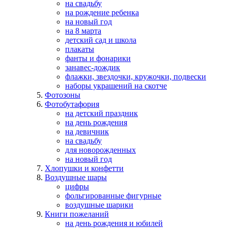
на свадьбу
на рождение ребенка
на новый год
на 8 марта
детский сад и школа
плакаты
фанты и фонарики
занавес-дождик
флажки, звездочки, кружочки, подвески
наборы украшений на скотче
Фотозоны
Фотобутафория
на детский праздник
на день рождения
на девичник
на свадьбу
для новорожденных
на новый год
Хлопушки и конфетти
Воздушные шары
цифры
фольгированные фигурные
воздушные шарики
Книги пожеланий
на день рождения и юбилей