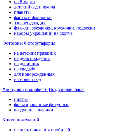
на 8 марта
детский сад и школа
плакаты
фанты и фонарики
занавес-дождик
флажки, звездочки, кружочки, подвески
наборы украшений на скотче
Фотозоны
Фотобутафория
на детский праздник
на день рождения
на девичник
на свадьбу
для новорожденных
на новый год
Хлопушки и конфетти
Воздушные шары
цифры
фольгированные фигурные
воздушные шарики
Книги пожеланий
на день рождения и юбилей