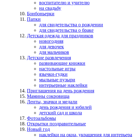
воспитателю и учителю
на свадьбу
Бонбоньерки
Папки
для свидетельства о рождении
для свидетельства о браке
Детская одежда для праздников
новогодняя
для девочек
для мальчиков
Детские развлечения
развивающие книжки
настольные игры
язычки-гудки
мыльные пузыри
интерьерные наклейки
Приглашения на день рождения
Мамины сокровища
Ленты, значки и медали
день рождения и юбилей
детский сад и школа
Фотоальбомы
Открытки поздравительные
Новый год
наклейки на окна, украшения для интерьера