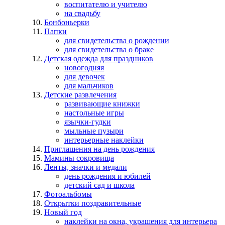
воспитателю и учителю
на свадьбу
Бонбоньерки
Папки
для свидетельства о рождении
для свидетельства о браке
Детская одежда для праздников
новогодняя
для девочек
для мальчиков
Детские развлечения
развивающие книжки
настольные игры
язычки-гудки
мыльные пузыри
интерьерные наклейки
Приглашения на день рождения
Мамины сокровища
Ленты, значки и медали
день рождения и юбилей
детский сад и школа
Фотоальбомы
Открытки поздравительные
Новый год
наклейки на окна, украшения для интерьера