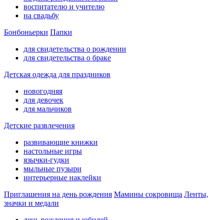
воспитателю и учителю
на свадьбу
Бонбоньерки
Папки
для свидетельства о рождении
для свидетельства о браке
Детская одежда для праздников
новогодняя
для девочек
для мальчиков
Детские развлечения
развивающие книжки
настольные игры
язычки-гудки
мыльные пузыри
интерьерные наклейки
Приглашения на день рождения
Мамины сокровища
Ленты,
значки и медали
день рождения и юбилей