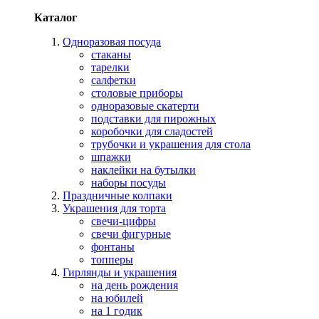
Каталог
Одноразовая посуда
стаканы
тарелки
салфетки
столовые приборы
одноразовые скатерти
подставки для пирожных
коробочки для сладостей
трубочки и украшения для стола
шпажки
наклейки на бутылки
наборы посуды
Праздничные колпаки
Украшения для торта
свечи-цифры
свечи фигурные
фонтаны
топперы
Гирлянды и украшения
на день рождения
на юбилей
на 1 годик