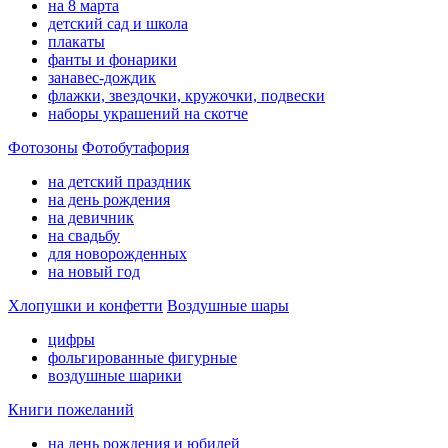
на 8 марта
детский сад и школа
плакаты
фанты и фонарики
занавес-дождик
флажки, звездочки, кружочки, подвески
наборы украшений на скотче
Фотозоны
Фотобутафория
на детский праздник
на день рождения
на девичник
на свадьбу
для новорожденных
на новый год
Хлопушки и конфетти
Воздушные шары
цифры
фольгированные фигурные
воздушные шарики
Книги пожеланий
на день рождения и юбилей