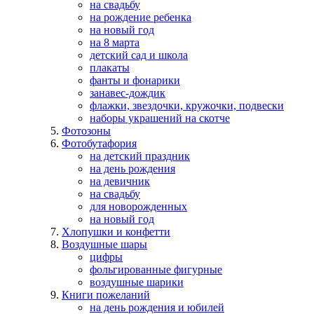
на свадьбу
на рождение ребенка
на новый год
на 8 марта
детский сад и школа
плакаты
фанты и фонарики
занавес-дождик
флажки, звездочки, кружочки, подвески
наборы украшений на скотче
Фотозоны
Фотобутафория
на детский праздник
на день рождения
на девичник
на свадьбу
для новорожденных
на новый год
Хлопушки и конфетти
Воздушные шары
цифры
фольгированные фигурные
воздушные шарики
Книги пожеланий
на день рождения и юбилей