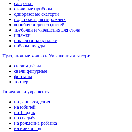
салфетки
столовые приборы
одноразовые скатерти
подставки для пирожных
коробочки для сладостей
трубочки и украшения для стола
шпажки
наклейки на бутылки
наборы посуды
Праздничные колпаки
Украшения для торта
свечи-цифры
свечи фигурные
фонтаны
топперы
Гирлянды и украшения
на день рождения
на юбилей
на 1 годик
на свадьбу
на рождение ребенка
на новый год