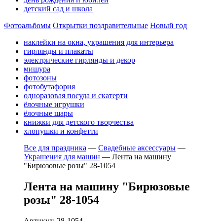
детский сад и школа
Фотоальбомы
Открытки поздравительные
Новый год
наклейки на окна, украшения для интерьера
гирлянды и плакаты
электрические гирлянды и декор
мишура
фотозоны
фотобутафория
одноразовая посуда и скатерти
ёлочные игрушки
ёлочные шары
книжки для детского творчества
хлопушки и конфетти
Все для праздника
—
Свадебные аксессуары
—
Украшения для машин
—
Лента на машину
"Бирюзовые розы" 28-1054
Лента на машину "Бирюзовые
розы" 28-1054
Артикул: 28-1054