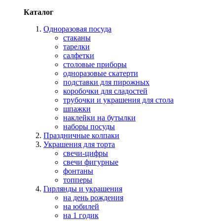
Каталог
Одноразовая посуда
стаканы
тарелки
салфетки
столовые приборы
одноразовые скатерти
подставки для пирожных
коробочки для сладостей
трубочки и украшения для стола
шпажки
наклейки на бутылки
наборы посуды
Праздничные колпаки
Украшения для торта
свечи-цифры
свечи фигурные
фонтаны
топперы
Гирлянды и украшения
на день рождения
на юбилей
на 1 годик