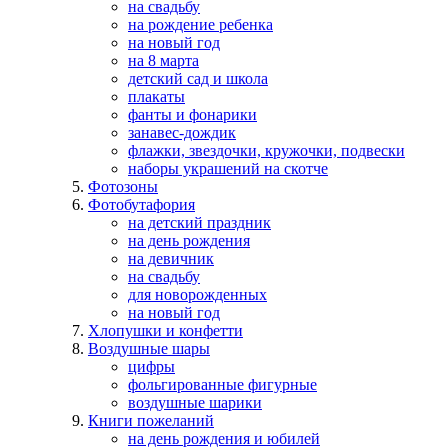
на свадьбу
на рождение ребенка
на новый год
на 8 марта
детский сад и школа
плакаты
фанты и фонарики
занавес-дождик
флажки, звездочки, кружочки, подвески
наборы украшений на скотче
Фотозоны
Фотобутафория
на детский праздник
на день рождения
на девичник
на свадьбу
для новорожденных
на новый год
Хлопушки и конфетти
Воздушные шары
цифры
фольгированные фигурные
воздушные шарики
Книги пожеланий
на день рождения и юбилей