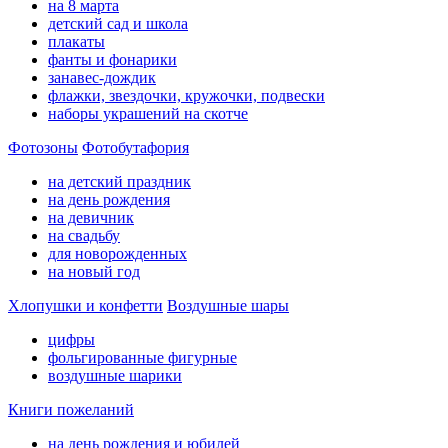
на 8 марта
детский сад и школа
плакаты
фанты и фонарики
занавес-дождик
флажки, звездочки, кружочки, подвески
наборы украшений на скотче
Фотозоны
Фотобутафория
на детский праздник
на день рождения
на девичник
на свадьбу
для новорожденных
на новый год
Хлопушки и конфетти
Воздушные шары
цифры
фольгированные фигурные
воздушные шарики
Книги пожеланий
на день рождения и юбилей