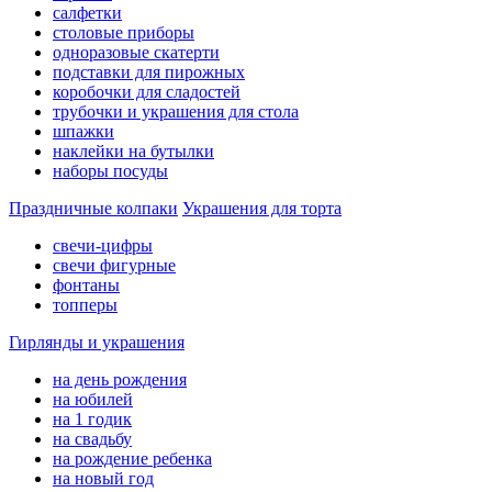
салфетки
столовые приборы
одноразовые скатерти
подставки для пирожных
коробочки для сладостей
трубочки и украшения для стола
шпажки
наклейки на бутылки
наборы посуды
Праздничные колпаки
Украшения для торта
свечи-цифры
свечи фигурные
фонтаны
топперы
Гирлянды и украшения
на день рождения
на юбилей
на 1 годик
на свадьбу
на рождение ребенка
на новый год