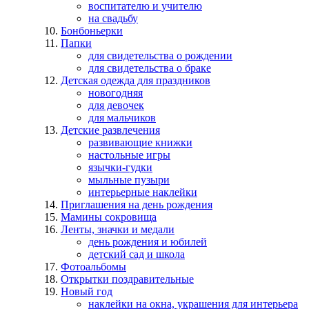
воспитателю и учителю
на свадьбу
Бонбоньерки
Папки
для свидетельства о рождении
для свидетельства о браке
Детская одежда для праздников
новогодняя
для девочек
для мальчиков
Детские развлечения
развивающие книжки
настольные игры
язычки-гудки
мыльные пузыри
интерьерные наклейки
Приглашения на день рождения
Мамины сокровища
Ленты, значки и медали
день рождения и юбилей
детский сад и школа
Фотоальбомы
Открытки поздравительные
Новый год
наклейки на окна, украшения для интерьера