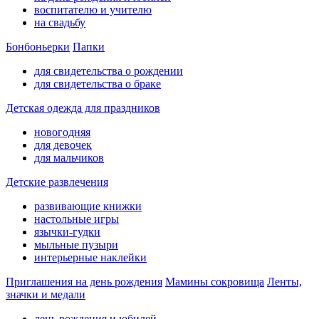
воспитателю и учителю
на свадьбу
Бонбоньерки
Папки
для свидетельства о рождении
для свидетельства о браке
Детская одежда для праздников
новогодняя
для девочек
для мальчиков
Детские развлечения
развивающие книжки
настольные игры
язычки-гудки
мыльные пузыри
интерьерные наклейки
Приглашения на день рождения
Мамины сокровища
Ленты,
значки и медали
день рождения и юбилей