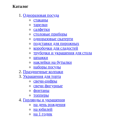
Каталог
Одноразовая посуда
стаканы
тарелки
салфетки
столовые приборы
одноразовые скатерти
подставки для пирожных
коробочки для сладостей
трубочки и украшения для стола
шпажки
наклейки на бутылки
наборы посуды
Праздничные колпаки
Украшения для торта
свечи-цифры
свечи фигурные
фонтаны
топперы
Гирлянды и украшения
на день рождения
на юбилей
на 1 годик