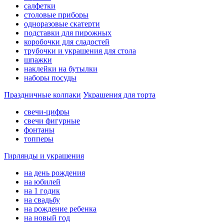
салфетки
столовые приборы
одноразовые скатерти
подставки для пирожных
коробочки для сладостей
трубочки и украшения для стола
шпажки
наклейки на бутылки
наборы посуды
Праздничные колпаки
Украшения для торта
свечи-цифры
свечи фигурные
фонтаны
топперы
Гирлянды и украшения
на день рождения
на юбилей
на 1 годик
на свадьбу
на рождение ребенка
на новый год