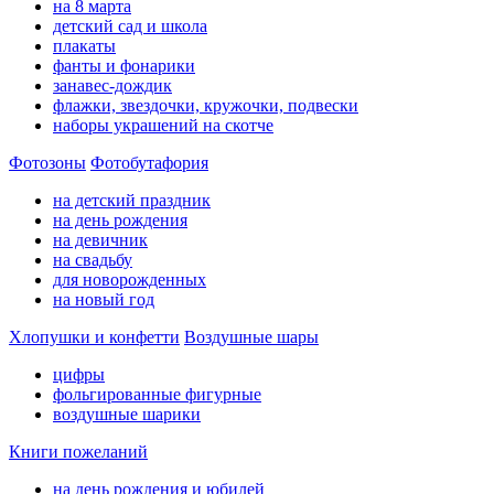
на 8 марта
детский сад и школа
плакаты
фанты и фонарики
занавес-дождик
флажки, звездочки, кружочки, подвески
наборы украшений на скотче
Фотозоны
Фотобутафория
на детский праздник
на день рождения
на девичник
на свадьбу
для новорожденных
на новый год
Хлопушки и конфетти
Воздушные шары
цифры
фольгированные фигурные
воздушные шарики
Книги пожеланий
на день рождения и юбилей