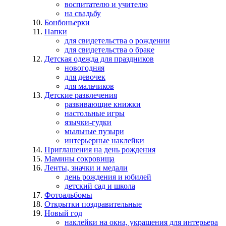
воспитателю и учителю
на свадьбу
Бонбоньерки
Папки
для свидетельства о рождении
для свидетельства о браке
Детская одежда для праздников
новогодняя
для девочек
для мальчиков
Детские развлечения
развивающие книжки
настольные игры
язычки-гудки
мыльные пузыри
интерьерные наклейки
Приглашения на день рождения
Мамины сокровища
Ленты, значки и медали
день рождения и юбилей
детский сад и школа
Фотоальбомы
Открытки поздравительные
Новый год
наклейки на окна, украшения для интерьера