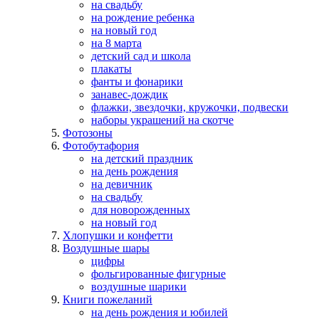
на свадьбу
на рождение ребенка
на новый год
на 8 марта
детский сад и школа
плакаты
фанты и фонарики
занавес-дождик
флажки, звездочки, кружочки, подвески
наборы украшений на скотче
Фотозоны
Фотобутафория
на детский праздник
на день рождения
на девичник
на свадьбу
для новорожденных
на новый год
Хлопушки и конфетти
Воздушные шары
цифры
фольгированные фигурные
воздушные шарики
Книги пожеланий
на день рождения и юбилей