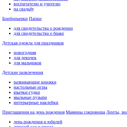
воспитателю и учителю
на свадьбу
Бонбоньерки
Папки
для свидетельства о рождении
для свидетельства о браке
Детская одежда для праздников
новогодняя
для девочек
для мальчиков
Детские развлечения
развивающие книжки
настольные игры
язычки-гудки
мыльные пузыри
интерьерные наклейки
Приглашения на день рождения
Мамины сокровища
Ленты, зн
день рождения и юбилей
детский сад и школа