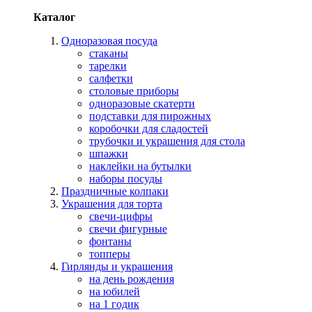
Каталог
Одноразовая посуда
стаканы
тарелки
салфетки
столовые приборы
одноразовые скатерти
подставки для пирожных
коробочки для сладостей
трубочки и украшения для стола
шпажки
наклейки на бутылки
наборы посуды
Праздничные колпаки
Украшения для торта
свечи-цифры
свечи фигурные
фонтаны
топперы
Гирлянды и украшения
на день рождения
на юбилей
на 1 годик