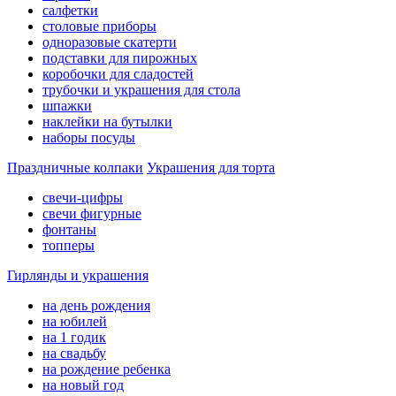
салфетки
столовые приборы
одноразовые скатерти
подставки для пирожных
коробочки для сладостей
трубочки и украшения для стола
шпажки
наклейки на бутылки
наборы посуды
Праздничные колпаки
Украшения для торта
свечи-цифры
свечи фигурные
фонтаны
топперы
Гирлянды и украшения
на день рождения
на юбилей
на 1 годик
на свадьбу
на рождение ребенка
на новый год