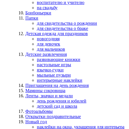
воспитателю и учителю
на свадьбу
Бонбоньерки
Папки
для свидетельства о рождении
для свидетельства о браке
Детская одежда для праздников
новогодняя
для девочек
для мальчиков
Детские развлечения
развивающие книжки
настольные игры
язычки-гудки
мыльные пузыри
интерьерные наклейки
Приглашения на день рождения
Мамины сокровища
Ленты, значки и медали
день рождения и юбилей
детский сад и школа
Фотоальбомы
Открытки поздравительные
Новый год
наклейки на окна, украшения для интерьера