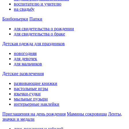
воспитателю и учителю
на свадьбу
Бонбоньерки
Папки
для свидетельства о рождении
для свидетельства о браке
Детская одежда для праздников
новогодняя
для девочек
для мальчиков
Детские развлечения
развивающие книжки
настольные игры
язычки-гудки
мыльные пузыри
интерьерные наклейки
Приглашения на день рождения
Мамины сокровища
Ленты,
значки и медали
день рождения и юбилей