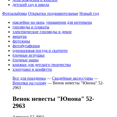
детский сад и школа
Фотоальбомы
Открытки поздравительные
Новый год
наклейки на окна, украшения для интерьера
гирлянды и плакаты
электрические гирлянды и декор
мишура
фотозоны
фотобутафория
одноразовая посуда и скатерти
ёлочные игрушки
ёлочные шары
книжки для детского творчества
хлопушки и конфетти
Все для праздника
—
Свадебные аксессуары
—
Веночки на голову
—
Венок невесты "Юнона" 52-
2963
Венок невесты "Юнона" 52-
2963
Артикул: 52-2963