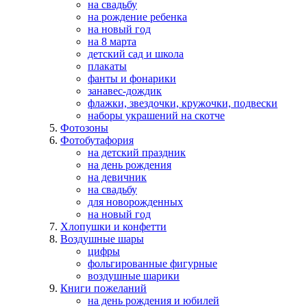
на свадьбу
на рождение ребенка
на новый год
на 8 марта
детский сад и школа
плакаты
фанты и фонарики
занавес-дождик
флажки, звездочки, кружочки, подвески
наборы украшений на скотче
Фотозоны
Фотобутафория
на детский праздник
на день рождения
на девичник
на свадьбу
для новорожденных
на новый год
Хлопушки и конфетти
Воздушные шары
цифры
фольгированные фигурные
воздушные шарики
Книги пожеланий
на день рождения и юбилей