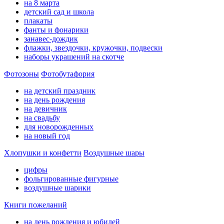
на 8 марта
детский сад и школа
плакаты
фанты и фонарики
занавес-дождик
флажки, звездочки, кружочки, подвески
наборы украшений на скотче
Фотозоны
Фотобутафория
на детский праздник
на день рождения
на девичник
на свадьбу
для новорожденных
на новый год
Хлопушки и конфетти
Воздушные шары
цифры
фольгированные фигурные
воздушные шарики
Книги пожеланий
на день рождения и юбилей