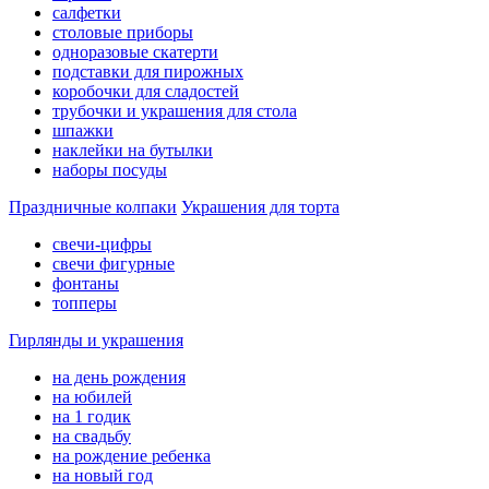
салфетки
столовые приборы
одноразовые скатерти
подставки для пирожных
коробочки для сладостей
трубочки и украшения для стола
шпажки
наклейки на бутылки
наборы посуды
Праздничные колпаки
Украшения для торта
свечи-цифры
свечи фигурные
фонтаны
топперы
Гирлянды и украшения
на день рождения
на юбилей
на 1 годик
на свадьбу
на рождение ребенка
на новый год