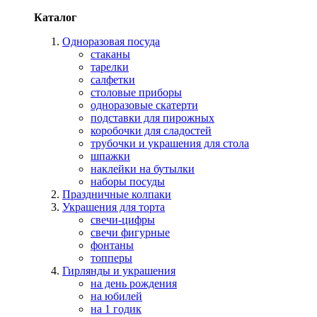
Каталог
Одноразовая посуда
стаканы
тарелки
салфетки
столовые приборы
одноразовые скатерти
подставки для пирожных
коробочки для сладостей
трубочки и украшения для стола
шпажки
наклейки на бутылки
наборы посуды
Праздничные колпаки
Украшения для торта
свечи-цифры
свечи фигурные
фонтаны
топперы
Гирлянды и украшения
на день рождения
на юбилей
на 1 годик