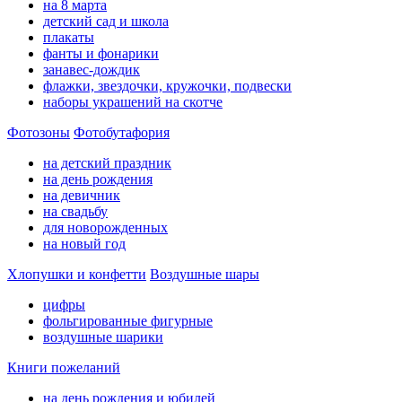
на 8 марта
детский сад и школа
плакаты
фанты и фонарики
занавес-дождик
флажки, звездочки, кружочки, подвески
наборы украшений на скотче
Фотозоны
Фотобутафория
на детский праздник
на день рождения
на девичник
на свадьбу
для новорожденных
на новый год
Хлопушки и конфетти
Воздушные шары
цифры
фольгированные фигурные
воздушные шарики
Книги пожеланий
на день рождения и юбилей