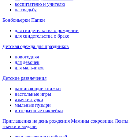
воспитателю и учителю
на свадьбу
Бонбоньерки
Папки
для свидетельства о рождении
для свидетельства о браке
Детская одежда для праздников
новогодняя
для девочек
для мальчиков
Детские развлечения
развивающие книжки
настольные игры
язычки-гудки
мыльные пузыри
интерьерные наклейки
Приглашения на день рождения
Мамины сокровища
Ленты,
значки и медали
день рождения и юбилей