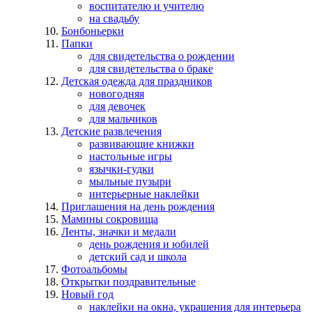
воспитателю и учителю
на свадьбу
Бонбоньерки
Папки
для свидетельства о рождении
для свидетельства о браке
Детская одежда для праздников
новогодняя
для девочек
для мальчиков
Детские развлечения
развивающие книжки
настольные игры
язычки-гудки
мыльные пузыри
интерьерные наклейки
Приглашения на день рождения
Мамины сокровища
Ленты, значки и медали
день рождения и юбилей
детский сад и школа
Фотоальбомы
Открытки поздравительные
Новый год
наклейки на окна, украшения для интерьера