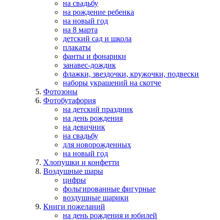
на свадьбу
на рождение ребенка
на новый год
на 8 марта
детский сад и школа
плакаты
фанты и фонарики
занавес-дождик
флажки, звездочки, кружочки, подвески
наборы украшений на скотче
Фотозоны
Фотобутафория
на детский праздник
на день рождения
на девичник
на свадьбу
для новорожденных
на новый год
Хлопушки и конфетти
Воздушные шары
цифры
фольгированные фигурные
воздушные шарики
Книги пожеланий
на день рождения и юбилей