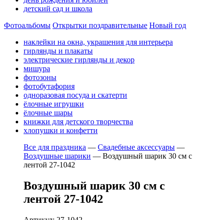
детский сад и школа
Фотоальбомы
Открытки поздравительные
Новый год
наклейки на окна, украшения для интерьера
гирлянды и плакаты
электрические гирлянды и декор
мишура
фотозоны
фотобутафория
одноразовая посуда и скатерти
ёлочные игрушки
ёлочные шары
книжки для детского творчества
хлопушки и конфетти
Все для праздника
—
Свадебные аксессуары
—
Воздушные шарики
—
Воздушный шарик 30 см с
лентой 27-1042
Воздушный шарик 30 см с
лентой 27-1042
Артикул: 27-1042