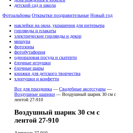
детский сад и школа
Фотоальбомы
Открытки поздравительные
Новый год
наклейки на окна, украшения для интерьера
гирлянды и плакаты
электрические гирлянды и декор
мишура
фотозоны
фотобутафория
одноразовая посуда и скатерти
ёлочные игрушки
ёлочные шары
книжки для детского творчества
хлопушки и конфетти
Все для праздника
—
Свадебные аксессуары
—
Воздушные шарики
—
Воздушный шарик 30 см с
лентой 27-910
Воздушный шарик 30 см с
лентой 27-910
Артикул: 27-910