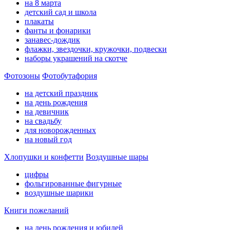
на 8 марта
детский сад и школа
плакаты
фанты и фонарики
занавес-дождик
флажки, звездочки, кружочки, подвески
наборы украшений на скотче
Фотозоны
Фотобутафория
на детский праздник
на день рождения
на девичник
на свадьбу
для новорожденных
на новый год
Хлопушки и конфетти
Воздушные шары
цифры
фольгированные фигурные
воздушные шарики
Книги пожеланий
на день рождения и юбилей