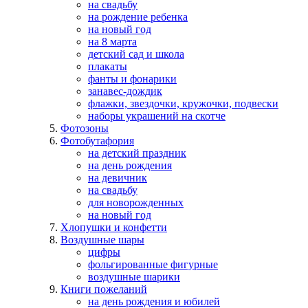
на свадьбу
на рождение ребенка
на новый год
на 8 марта
детский сад и школа
плакаты
фанты и фонарики
занавес-дождик
флажки, звездочки, кружочки, подвески
наборы украшений на скотче
Фотозоны
Фотобутафория
на детский праздник
на день рождения
на девичник
на свадьбу
для новорожденных
на новый год
Хлопушки и конфетти
Воздушные шары
цифры
фольгированные фигурные
воздушные шарики
Книги пожеланий
на день рождения и юбилей