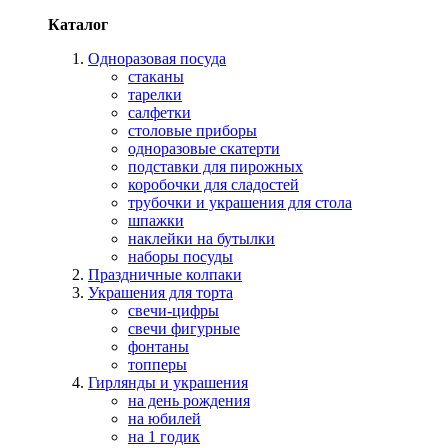
Каталог
Одноразовая посуда
стаканы
тарелки
салфетки
столовые приборы
одноразовые скатерти
подставки для пирожных
коробочки для сладостей
трубочки и украшения для стола
шпажки
наклейки на бутылки
наборы посуды
Праздничные колпаки
Украшения для торта
свечи-цифры
свечи фигурные
фонтаны
топперы
Гирлянды и украшения
на день рождения
на юбилей
на 1 годик