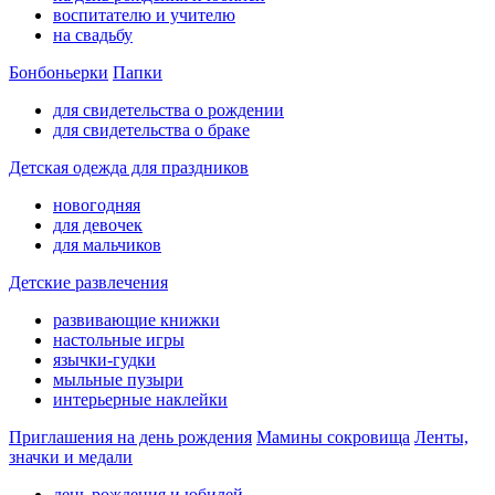
воспитателю и учителю
на свадьбу
Бонбоньерки
Папки
для свидетельства о рождении
для свидетельства о браке
Детская одежда для праздников
новогодняя
для девочек
для мальчиков
Детские развлечения
развивающие книжки
настольные игры
язычки-гудки
мыльные пузыри
интерьерные наклейки
Приглашения на день рождения
Мамины сокровища
Ленты,
значки и медали
день рождения и юбилей