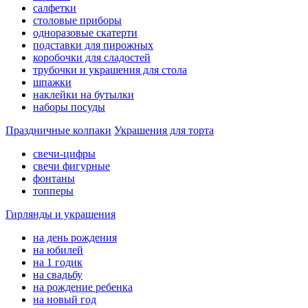
салфетки
столовые приборы
одноразовые скатерти
подставки для пирожных
коробочки для сладостей
трубочки и украшения для стола
шпажки
наклейки на бутылки
наборы посуды
Праздничные колпаки
Украшения для торта
свечи-цифры
свечи фигурные
фонтаны
топперы
Гирлянды и украшения
на день рождения
на юбилей
на 1 годик
на свадьбу
на рождение ребенка
на новый год