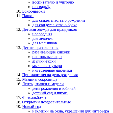
воспитателю и учителю
на свадьбу
Бонбоньерки
Папки
для свидетельства о рождении
для свидетельства о браке
Детская одежда для праздников
новогодняя
для девочек
для мальчиков
Детские развлечения
развивающие книжки
настольные игры
язычки-гудки
мыльные пузыри
интерьерные наклейки
Приглашения на день рождения
Мамины сокровища
Ленты, значки и медали
день рождения и юбилей
детский сад и школа
Фотоальбомы
Открытки поздравительные
Новый год
наклейки на окна, украшения для интерьера