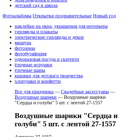
детский сад и школа
Фотоальбомы
Открытки поздравительные
Новый год
наклейки на окна, украшения для интерьера
гирлянды и плакаты
электрические гирлянды и декор
мишура
фотозоны
фотобутафория
одноразовая посуда и скатерти
ёлочные игрушки
ёлочные шары
книжки для детского творчества
хлопушки и конфетти
Все для праздника
—
Свадебные аксессуары
—
Воздушные шарики
—
Воздушные шарики
"Сердца и голуби" 5 шт. с лентой 27-1557
Воздушные шарики "Сердца и
голуби" 5 шт. с лентой 27-1557
Артикул: 27-1557