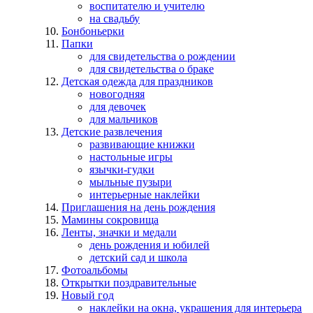
воспитателю и учителю
на свадьбу
Бонбоньерки
Папки
для свидетельства о рождении
для свидетельства о браке
Детская одежда для праздников
новогодняя
для девочек
для мальчиков
Детские развлечения
развивающие книжки
настольные игры
язычки-гудки
мыльные пузыри
интерьерные наклейки
Приглашения на день рождения
Мамины сокровища
Ленты, значки и медали
день рождения и юбилей
детский сад и школа
Фотоальбомы
Открытки поздравительные
Новый год
наклейки на окна, украшения для интерьера