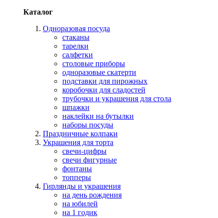
Каталог
Одноразовая посуда
стаканы
тарелки
салфетки
столовые приборы
одноразовые скатерти
подставки для пирожных
коробочки для сладостей
трубочки и украшения для стола
шпажки
наклейки на бутылки
наборы посуды
Праздничные колпаки
Украшения для торта
свечи-цифры
свечи фигурные
фонтаны
топперы
Гирлянды и украшения
на день рождения
на юбилей
на 1 годик