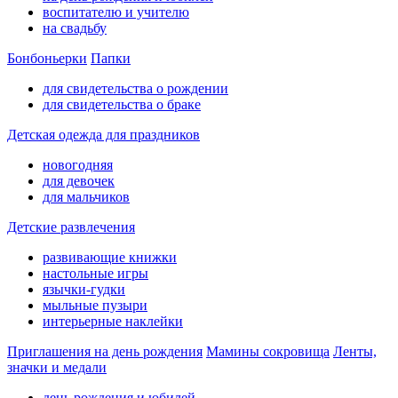
воспитателю и учителю
на свадьбу
Бонбоньерки
Папки
для свидетельства о рождении
для свидетельства о браке
Детская одежда для праздников
новогодняя
для девочек
для мальчиков
Детские развлечения
развивающие книжки
настольные игры
язычки-гудки
мыльные пузыри
интерьерные наклейки
Приглашения на день рождения
Мамины сокровища
Ленты,
значки и медали
день рождения и юбилей