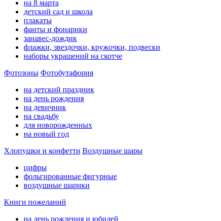
на 8 марта
детский сад и школа
плакаты
фанты и фонарики
занавес-дождик
флажки, звездочки, кружочки, подвески
наборы украшений на скотче
Фотозоны
Фотобутафория
на детский праздник
на день рождения
на девичник
на свадьбу
для новорожденных
на новый год
Хлопушки и конфетти
Воздушные шары
цифры
фольгированные фигурные
воздушные шарики
Книги пожеланий
на день рождения и юбилей