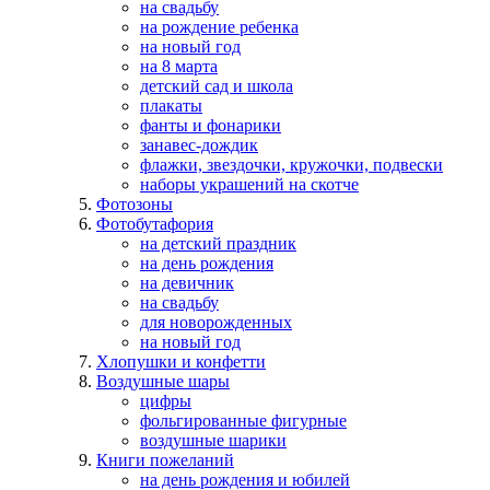
на свадьбу
на рождение ребенка
на новый год
на 8 марта
детский сад и школа
плакаты
фанты и фонарики
занавес-дождик
флажки, звездочки, кружочки, подвески
наборы украшений на скотче
Фотозоны
Фотобутафория
на детский праздник
на день рождения
на девичник
на свадьбу
для новорожденных
на новый год
Хлопушки и конфетти
Воздушные шары
цифры
фольгированные фигурные
воздушные шарики
Книги пожеланий
на день рождения и юбилей