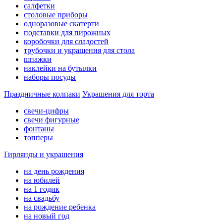
салфетки
столовые приборы
одноразовые скатерти
подставки для пирожных
коробочки для сладостей
трубочки и украшения для стола
шпажки
наклейки на бутылки
наборы посуды
Праздничные колпаки
Украшения для торта
свечи-цифры
свечи фигурные
фонтаны
топперы
Гирлянды и украшения
на день рождения
на юбилей
на 1 годик
на свадьбу
на рождение ребенка
на новый год