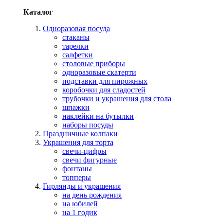
Каталог
Одноразовая посуда
стаканы
тарелки
салфетки
столовые приборы
одноразовые скатерти
подставки для пирожных
коробочки для сладостей
трубочки и украшения для стола
шпажки
наклейки на бутылки
наборы посуды
Праздничные колпаки
Украшения для торта
свечи-цифры
свечи фигурные
фонтаны
топперы
Гирлянды и украшения
на день рождения
на юбилей
на 1 годик