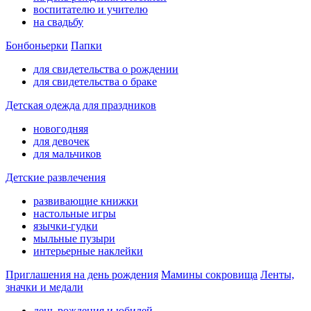
воспитателю и учителю
на свадьбу
Бонбоньерки
Папки
для свидетельства о рождении
для свидетельства о браке
Детская одежда для праздников
новогодняя
для девочек
для мальчиков
Детские развлечения
развивающие книжки
настольные игры
язычки-гудки
мыльные пузыри
интерьерные наклейки
Приглашения на день рождения
Мамины сокровища
Ленты,
значки и медали
день рождения и юбилей