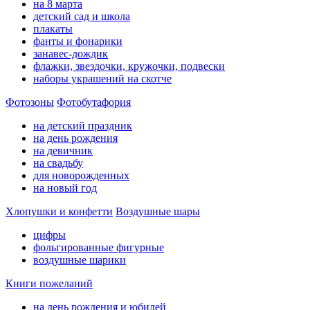
на 8 марта
детский сад и школа
плакаты
фанты и фонарики
занавес-дождик
флажки, звездочки, кружочки, подвески
наборы украшений на скотче
Фотозоны
Фотобутафория
на детский праздник
на день рождения
на девичник
на свадьбу
для новорожденных
на новый год
Хлопушки и конфетти
Воздушные шары
цифры
фольгированные фигурные
воздушные шарики
Книги пожеланий
на день рождения и юбилей