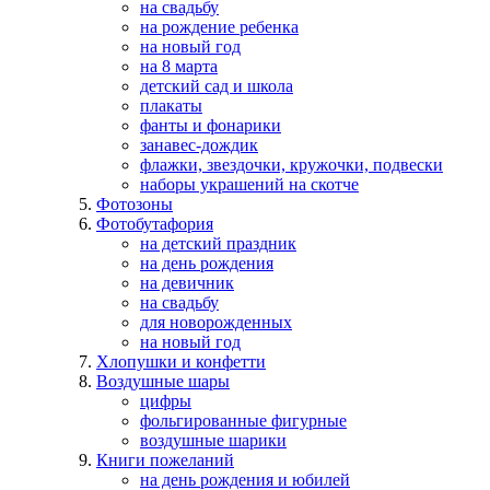
на свадьбу
на рождение ребенка
на новый год
на 8 марта
детский сад и школа
плакаты
фанты и фонарики
занавес-дождик
флажки, звездочки, кружочки, подвески
наборы украшений на скотче
Фотозоны
Фотобутафория
на детский праздник
на день рождения
на девичник
на свадьбу
для новорожденных
на новый год
Хлопушки и конфетти
Воздушные шары
цифры
фольгированные фигурные
воздушные шарики
Книги пожеланий
на день рождения и юбилей