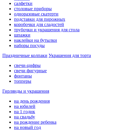
салфетки
столовые приборы
одноразовые скатерти
подставки для пирожных
коробочки для сладостей
трубочки и украшения для стола
шпажки
наклейки на бутылки
наборы посуды
Праздничные колпаки
Украшения для торта
свечи-цифры
свечи фигурные
фонтаны
топперы
Гирлянды и украшения
на день рождения
на юбилей
на 1 годик
на свадьбу
на рождение ребенка
на новый год