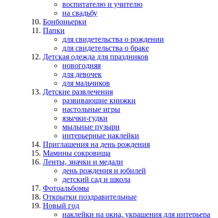
воспитателю и учителю
на свадьбу
Бонбоньерки
Папки
для свидетельства о рождении
для свидетельства о браке
Детская одежда для праздников
новогодняя
для девочек
для мальчиков
Детские развлечения
развивающие книжки
настольные игры
язычки-гудки
мыльные пузыри
интерьерные наклейки
Приглашения на день рождения
Мамины сокровища
Ленты, значки и медали
день рождения и юбилей
детский сад и школа
Фотоальбомы
Открытки поздравительные
Новый год
наклейки на окна, украшения для интерьера