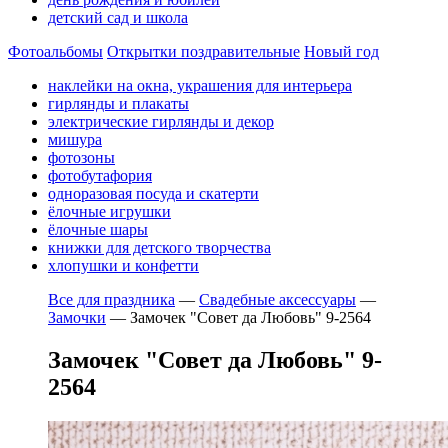
детский сад и школа
Фотоальбомы
Открытки поздравительные
Новый год
наклейки на окна, украшения для интерьера
гирлянды и плакаты
электрические гирлянды и декор
мишура
фотозоны
фотобутафория
одноразовая посуда и скатерти
ёлочные игрушки
ёлочные шары
книжки для детского творчества
хлопушки и конфетти
Все для праздника
—
Свадебные аксессуары
—
Замочки
—
Замочек "Совет да Любовь" 9-2564
Замочек "Совет да Любовь" 9-
2564